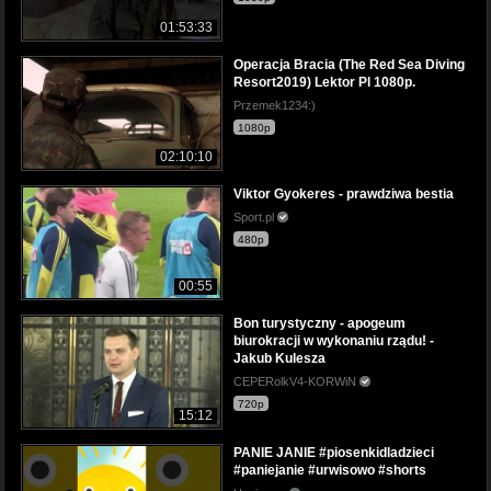
01:53:33
Operacja Bracia (The Red Sea Diving
Resort2019) Lektor Pl 1080p.
Przemek1234:)
1080p
02:10:10
Viktor Gyokeres - prawdziwa bestia
Sport.pl
480p
00:55
Bon turystyczny - apogeum
biurokracji w wykonaniu rządu! -
Jakub Kulesza
CEPERolkV4-KORWiN
720p
15:12
PANIE JANIE #piosenkidladzieci
#paniejanie #urwisowo #shorts