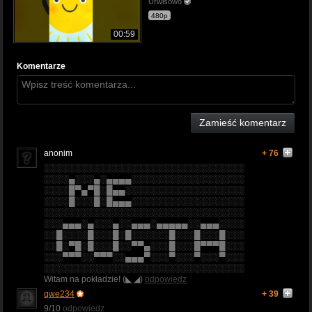
Urwisowo
480p
00:59
Komentarze
Zamieść komentarz
anonim
+ 76
░░░░░░░░░░░░░░░░░░░░░░░░░░░░░░░░
░░░░▄░░░▄░▄▄▄▄░░░░░░░░░░░░░░░░░░
░░░░█▀▄▀█░█▄▄░░░░░░░░░░░░░░░░░░░
░░░░█░░░█░█▄▄▄░░░░░░░░░░░░░░░░░░
░░░░░░░░░░░░░░░░░░░░░░░░░░░░░░░░
░░░▄▄▄░▄░░░▄░░▄▄▄░▄▄▄▄▄░░▄▄▄░░░░
░░█░░░░█░░░█░█░░░░░░█░░░█░░░█░░░
░░█░▀█░█░░░█░░▀▀▄░░░█░░░█▀▀▀█░░░
░░░▀▀▀░░▀▀▀░░▄▄▄▀░░░▀░░░▀░░░▀░░░
░░░░░░░░░░░░░░░░░░░░░░░░░░░░░░░░
Witam na pokładzie! (◣ ◢)
odpowiedz
qwe234
+ 39
9/10
odpowiedz