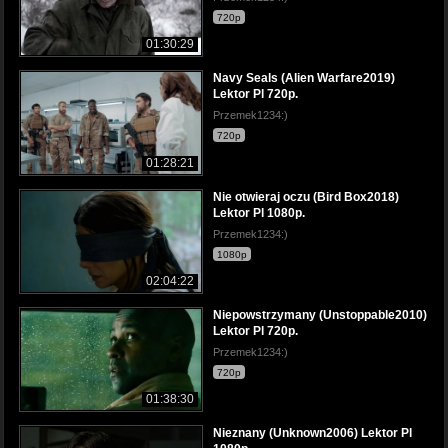
720p
01:30:29
Navy Seals (Alien Warfare2019)
Lektor Pl 720p.
Przemek1234:)
720p
01:28:21
Nie otwieraj oczu (Bird Box2018)
Lektor Pl 1080p.
Przemek1234:)
1080p
02:04:22
Niepowstrzymany (Unstoppable2010)
Lektor Pl 720p.
Przemek1234:)
720p
01:38:30
Nieznany (Unknown2006) Lektor Pl