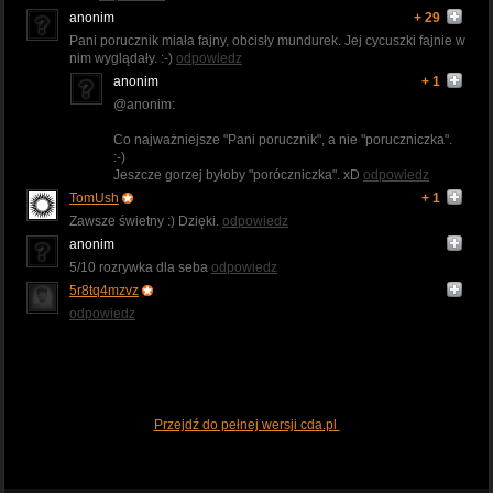
anonim
+ 29
Pani porucznik miała fajny, obcisły mundurek. Jej cycuszki fajnie w
nim wyglądały. :-)
odpowiedz
anonim
+ 1
@anonim:
Co najważniejsze "Pani porucznik", a nie "poruczniczka".
:-)
Jeszcze gorzej byłoby "poróczniczka". xD
odpowiedz
TomUsh
+ 1
Zawsze świetny :) Dzięki.
odpowiedz
anonim
5/10 rozrywka dla seba
odpowiedz
5r8tq4mzvz
odpowiedz
Przejdź do pełnej wersji cda.pl