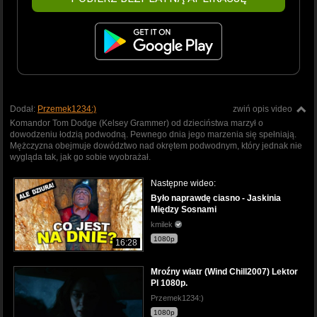
Dodał:
Przemek1234:)
zwiń opis video
Komandor Tom Dodge (Kelsey Grammer) od dzieciństwa marzył o
dowodzeniu łodzią podwodną. Pewnego dnia jego marzenia się spełniają.
Mężczyzna obejmuje dowództwo nad okrętem podwodnym, który jednak nie
wygląda tak, jak go sobie wyobrażał.
Następne wideo:
Było naprawdę ciasno - Jaskinia
Między Sosnami
kmilek
1080p
16:28
Mroźny wiatr (Wind Chill2007) Lektor
Pl 1080p.
Przemek1234:)
1080p