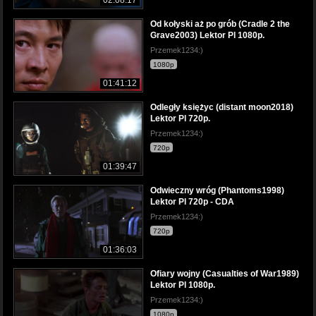
02:08:17
Od kołyski aż po grób (Cradle 2 the
Grave2003) Lektor Pl 1080p.
Przemek1234:)
1080p
01:41:12
Odległy księżyc (distant moon2018)
Lektor Pl 720p.
Przemek1234:)
720p
01:39:47
Odwieczny wróg (Phantoms1998)
Lektor Pl 720p - CDA
Przemek1234:)
720p
01:36:03
Ofiary wojny (Casualties of War1989)
Lektor Pl 1080p.
Przemek1234:)
1080p