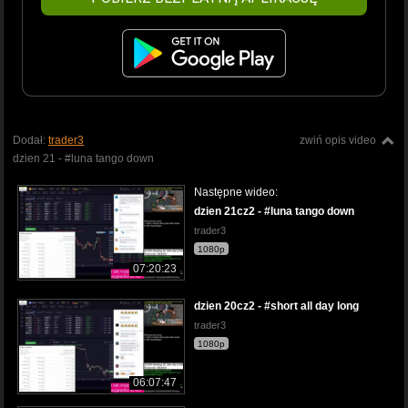
Dodał:
trader3
zwiń opis video
dzien 21 - #luna tango down
Następne wideo:
dzien 21cz2 - #luna tango down
trader3
1080p
07:20:23
dzien 20cz2 - #short all day long
trader3
1080p
06:07:47