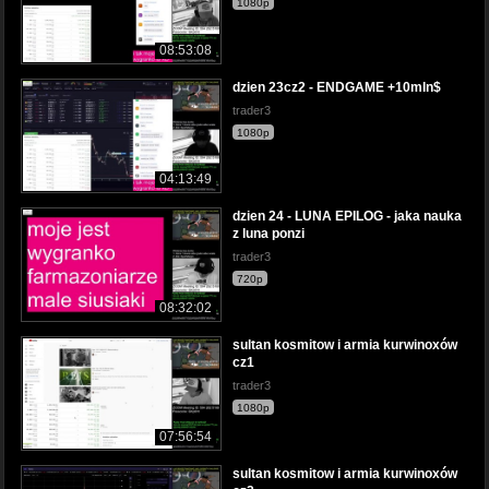
1080p
08:53:08
dzien 23cz2 - ENDGAME +10mln$
trader3
1080p
04:13:49
dzien 24 - LUNA EPILOG - jaka nauka
z luna ponzi
trader3
720p
08:32:02
sultan kosmitow i armia kurwinoxów
cz1
trader3
1080p
07:56:54
sultan kosmitow i armia kurwinoxów