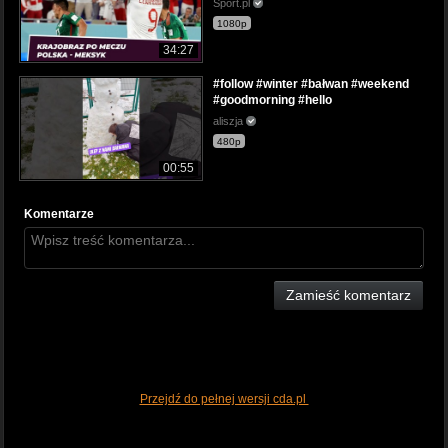
Sport.pl
1080p
34:27
#follow #winter #bałwan #weekend
#goodmorning #hello
aliszja
480p
00:55
Komentarze
Zamieść komentarz
Przejdź do pełnej wersji cda.pl