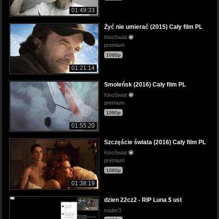
01:49:33
Żyć nie umierać (2015) Cały film PL
KinoSwiat
premium
1080p
01:21:14
Smoleńsk (2016) Cały film PL
KinoSwiat
premium
1080p
01:55:20
Szczęście świata (2016) Cały film PL
KinoSwiat
premium
1080p
01:38:19
dzien 22cz2 - RIP Luna $ ust
trader3