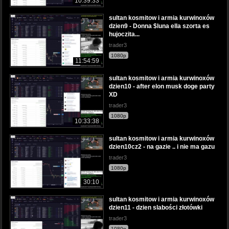
10:39:33
sultan kosmitow i armia kurwinoxów
dzien9 - Donna $luna ella szorta es
hujoczita...
trader3
1080p
11:54:59
sultan kosmitow i armia kurwinoxów
dzien10 - after elon musk doge party
XD
trader3
1080p
10:33:38
sultan kosmitow i armia kurwinoxów
dzien10cz2 - na gazie .. i nie ma gazu
trader3
1080p
30:10
sultan kosmitow i armia kurwinoxów
dzien11 - dzien slabości złotówki
trader3
1080p