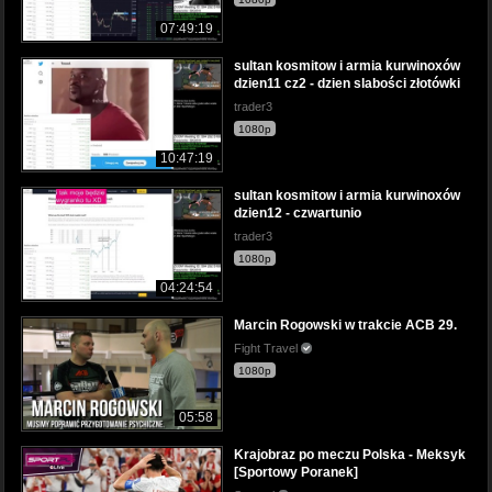
07:49:19
sultan kosmitow i armia kurwinoxów
dzien11 cz2 - dzien slabości złotówki
trader3
1080p
10:47:19
sultan kosmitow i armia kurwinoxów
dzien12 - czwartunio
trader3
1080p
04:24:54
Marcin Rogowski w trakcie ACB 29.
Fight Travel
1080p
05:58
Krajobraz po meczu Polska - Meksyk
[Sportowy Poranek]