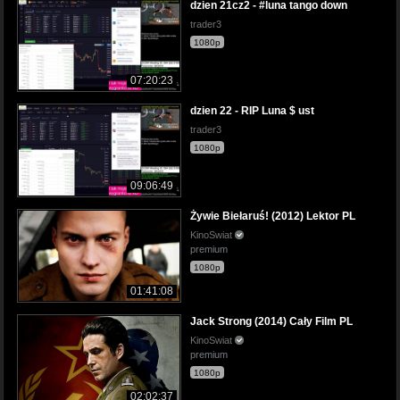
dzien 21cz2 - #luna tango down
trader3
1080p
07:20:23
dzien 22 - RIP Luna $ ust
trader3
1080p
09:06:49
Żywie Biełaruś! (2012) Lektor PL
KinoSwiat
premium
1080p
01:41:08
Jack Strong (2014) Cały Film PL
KinoSwiat
premium
1080p
02:02:37