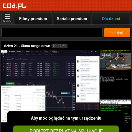
Filmy premium
Seriale premium
Dla dzieci
MENU
szukaj
dzien 21 - #luna tango down
10:27:50
Aby móc oglądać na tym urządzeniu
POBIERZ BEZPŁATNĄ APLIKACJĘ