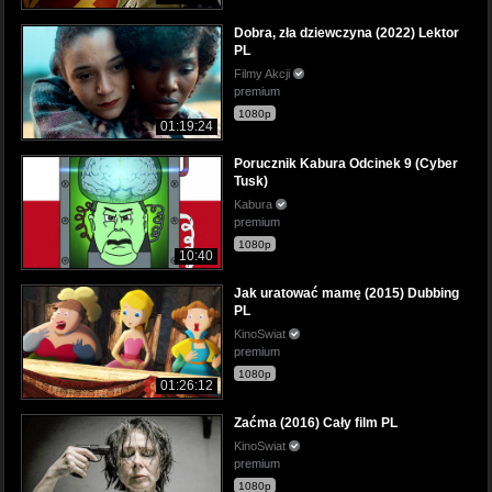
Dobra, zła dziewczyna (2022) Lektor
PL
Filmy Akcji
premium
1080p
01:19:24
Porucznik Kabura Odcinek 9 (Cyber
Tusk)
Kabura
premium
1080p
10:40
Jak uratować mamę (2015) Dubbing
PL
KinoSwiat
premium
1080p
01:26:12
Zaćma (2016) Cały film PL
KinoSwiat
premium
1080p