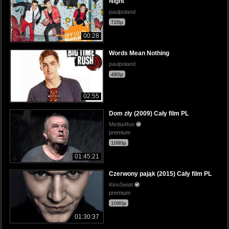
Night
paulpoland
720p
00:28
Words Mean Nothing
paulpoland
480p
02:55
Dom zły (2009) Cały film PL
Media4fun
premium
1080p
01:45:21
Czerwony pająk (2015) Cały film PL
KinoSwiat
premium
1080p
01:30:37