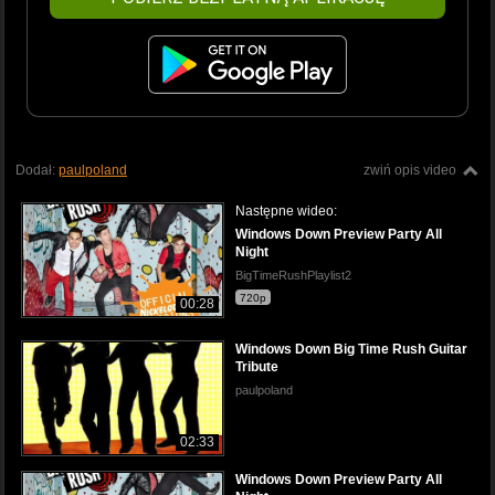
Dodał:
paulpoland
zwiń opis video
Następne wideo:
Windows Down Preview Party All
Night
BigTimeRushPlaylist2
720p
00:28
Windows Down Big Time Rush Guitar
Tribute
paulpoland
02:33
Windows Down Preview Party All