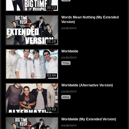
00:23
Words Mean Nothing (My Extended
Version)
paulpoland
05:18
Worldwide
paulpoland
720p
03:44
Worldwide (Alternative Version)
paulpoland
480p
03:43
Worldwide (My Extended Version)
paulpoland