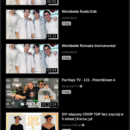
02:02
Worldwide Radio Edit
paulpoland
720p
02:11
Worldwide Remake Instrumental
paulpoland
720p
03:54
Pal Hajs TV - 131 - PunchDown 4
WuwunioTV
720p
01:13:14
DIY wiązany CROP TOP bez szycia| w
5 minut | Karsa | pl
Karsa Official