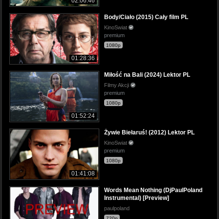
02:06:46
Body/Ciało (2015) Cały film PL
KinoSwiat
premium
1080p
01:28:36
Miłość na Bali (2024) Lektor PL
Filmy Akcji
premium
1080p
01:52:24
Żywie Biełaruś! (2012) Lektor PL
KinoSwiat
premium
1080p
01:41:08
Words Mean Nothing (DjPaulPoland
Instrumental) [Preview]
paulpoland
720p