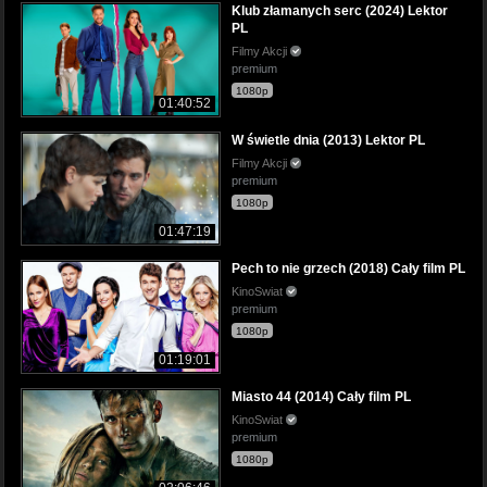
Klub złamanych serc (2024) Lektor
PL
Filmy Akcji
premium
1080p
01:40:52
W świetle dnia (2013) Lektor PL
Filmy Akcji
premium
1080p
01:47:19
Pech to nie grzech (2018) Cały film PL
KinoSwiat
premium
1080p
01:19:01
Miasto 44 (2014) Cały film PL
KinoSwiat
premium
1080p