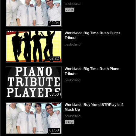
paulpoland
720p
02:04
Worldwide Big Time Rush Guitar
Tribute
paulpoland
03:32
Worldwide Big Time Rush Piano
Tribute
paulpoland
03:50
Worldwide Boyfriend BTRPlaylist1
Mash Up
paulpoland
720p
01:53