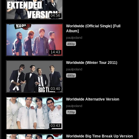
04:56
Worldwide (Official Single) [Full
Album]
paulpoland
480p
14:43
Worldwide (Winter Tour 2011)
paulpoland
480p
03:40
Worldwide Alternative Version
paulpoland
720p
03:43
Worldwide Big Time Break Up Version