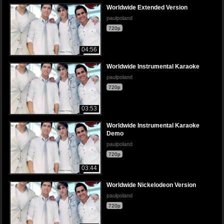
Worldwide Extended Version
paulpoland
720p
04:56
Worldwide Instrumental Karaoke
paulpoland
720p
03:53
Worldwide Instrumental Karaoke
Demo
paulpoland
720p
03:44
Worldwide Nickelodeon Version
paulpoland
720p