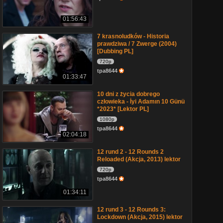
01:56:43
7 krasnoludków - Historia
prawdziwa / 7 Zwerge (2004)
[Dubbing PL]
720p
tpa8644
01:33:47
10 dni z życia dobrego
człowieka - İyi Adamın 10 Günü
*2023* [Lektor PL]
1080p
tpa8644
02:04:18
12 rund 2 - 12 Rounds 2
Reloaded (Akcja, 2013) lektor
720p
tpa8644
01:34:11
12 rund 3 - 12 Rounds 3:
Lockdown (Akcja, 2015) lektor