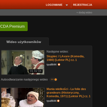
LOGOWANIE
REJESTRACJA
+ dodaj wideo
 CDA Premium
Wideo użytkowników
Następne wideo:
Skąpiec / LAvare (Komedia,
1980) [Lektor PL] cz. 1
tpa8644
01:02:04
Autoodtwarzanie następnego wideo
on
Mania wielkości - La folie des
grandeurs (Historyczny,
Komedia, 1971) [Lektor PL] cz. 1
tpa8644