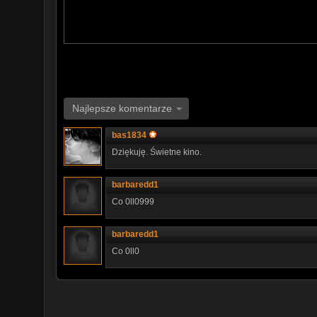
Najlepsze komentarze
bas1834
Dziękuję. Świetne kino.
barbaredd1
Co 0ll0999
barbaredd1
Co 0ll0