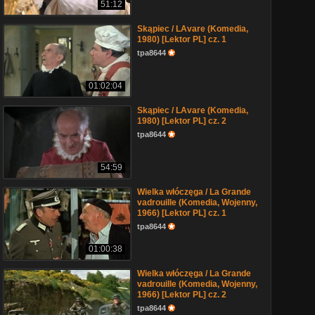
51:12
Skąpiec / LAvare (Komedia,
1980) [Lektor PL] cz. 1
tpa8644
01:02:04
Skąpiec / LAvare (Komedia,
1980) [Lektor PL] cz. 2
tpa8644
54:59
Wielka włóczęga / La Grande
vadrouille (Komedia, Wojenny,
1966) [Lektor PL] cz. 1
tpa8644
01:00:38
Wielka włóczęga / La Grande
vadrouille (Komedia, Wojenny,
1966) [Lektor PL] cz. 2
tpa8644