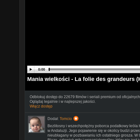
0:00
Mania wielkości - La folie des grandeurs (
Odblokuj dostęp do 22679 filmów i seriali premium od oficjalnych
Oglądaj legalnie i w najlepszej jakości.
Włącz dostęp
Dodał:
Tomcio
Bezlitosny i wszechpotężny poborca podatkowy króla H
w Andaluzji. Jego pojawienie się w okolicy budzi prze
nieubłagany w pozbawianiu ich ostatniego grosza. W 
Blaze- człowiek miły i wspaniałomyślny, który nie jest 