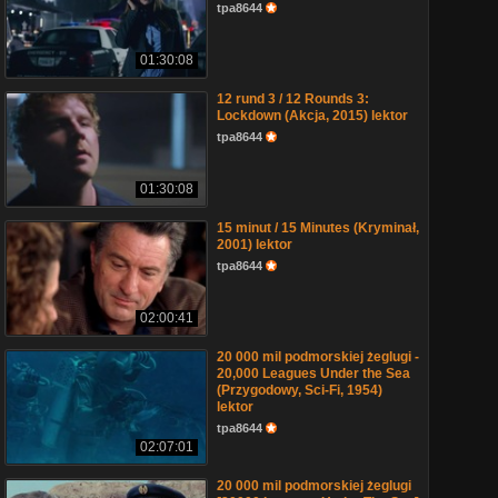
tpa8644
01:30:08
12 rund 3 / 12 Rounds 3:
Lockdown (Akcja, 2015) lektor
tpa8644
01:30:08
15 minut / 15 Minutes (Kryminał,
2001) lektor
tpa8644
02:00:41
20 000 mil podmorskiej żeglugi -
20,000 Leagues Under the Sea
(Przygodowy, Sci-Fi, 1954)
lektor
tpa8644
02:07:01
20 000 mil podmorskiej żeglugi