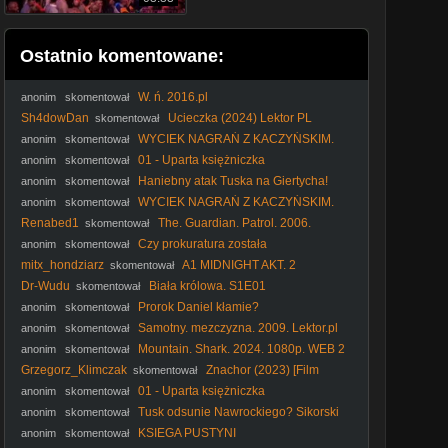
Ostatnio komentowane:
W. ń. 2016.pl
anonim
skomentował
Sh4dowDan
Ucieczka (2024) Lektor PL
skomentował
WYCIEK NAGRAŃ Z KACZYŃSKIM.
anonim
skomentował
KTO ZŁAMAŁ PRAWO?
01 - Uparta księżniczka
anonim
skomentował
Haniebny atak Tuska na Giertycha!
anonim
skomentował
#Tusk #Giertych #Kaczyński #DwieWieże #prokuratura
WYCIEK NAGRAŃ Z KACZYŃSKIM.
anonim
skomentował
#polityka
KTO ZŁAMAŁ PRAWO?
Renabed1
The. Guardian. Patrol. 2006.
skomentował
Lektor.pl
Czy prokuratura została
anonim
skomentował
upolityczniona? Ostre oskarżenia pod adresem Szurka.
mitx_hondziarz
A1 MIDNIGHT AKT. 2
skomentował
(CzarnyWróbel)
Dr-Wudu
Biała królowa. S1E01
skomentował
Prorok Daniel kłamie?
anonim
skomentował
Samotny. mezczyzna. 2009. Lektor.pl
anonim
skomentował
Mountain. Shark. 2024. 1080p. WEB 2
anonim
skomentował
Grzegorz_Klimczak
Znachor (2023) [Film
skomentował
Polski]
01 - Uparta księżniczka
anonim
skomentował
Tusk odsunie Nawrockiego? Sikorski
anonim
skomentował
OSTRO! #Sikorski #Nawrocki #Batyr #SilniRazem #polityka
KSIEGA PUSTYNI
anonim
skomentował