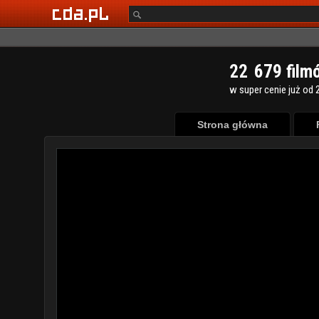
2
2
6
7
9
film
w super cenie już od 2
Strona główna