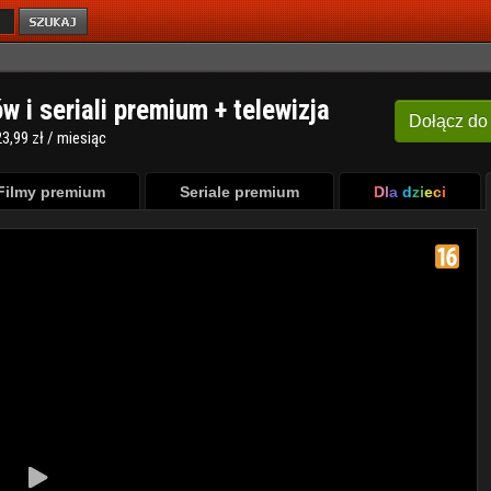
ów i seriali premium + telewizja
Dołącz
do
3,99 zł / miesiąc
Filmy premium
Seriale premium
Dla dzieci