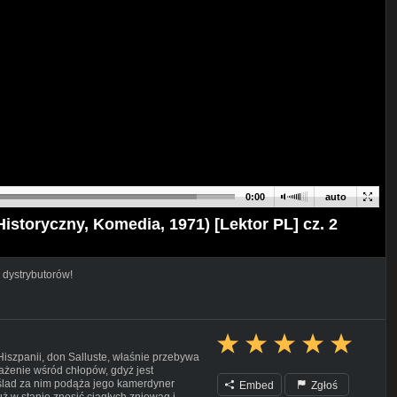
0:00
auto
Historyczny, Komedia, 1971) [Lektor PL] cz. 2
 dystrybutorów!
iszpanii, don Salluste, właśnie przebywa
rażenie wśród chłopów, gdyż jest
ślad za nim podąża jego kamerdyner
Embed
Zgłoś
już w stanie znosić ciągłych zniewag i