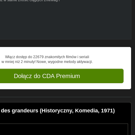
Włącz dostęp do 22679 znakomitych filmów i seriali
w mniej niż 2 minuty! Nowe, wygodne metody aktywacji.
Dołącz do CDA Premium
e des grandeurs (Historyczny, Komedia, 1971)