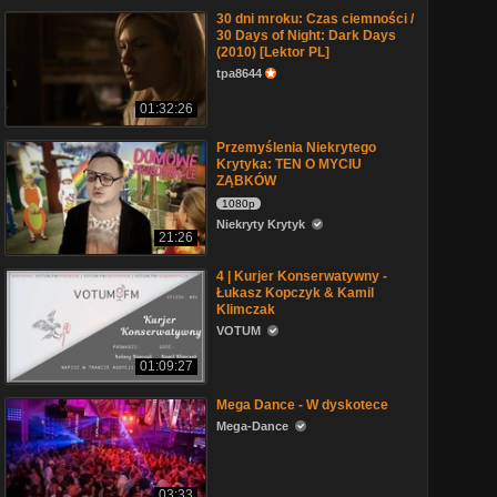
30 dni mroku: Czas ciemności /
30 Days of Night: Dark Days
(2010) [Lektor PL]
tpa8644
01:32:26
Przemyślenia Niekrytego
Krytyka: TEN O MYCIU
ZĄBKÓW
1080p
Niekryty Krytyk
21:26
4 | Kurjer Konserwatywny -
Łukasz Kopczyk & Kamil
Klimczak
VOTUM
01:09:27
Mega Dance - W dyskotece
Mega-Dance
03:33