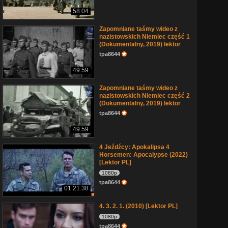
58:04
Zapomniane taśmy wideo z
nazistowskich Niemiec część 1
(Dokumentalny, 2019) lektor
tpa8644
49:59
Zapomniane taśmy wideo z
nazistowskich Niemiec część 2
(Dokumentalny, 2019) lektor
tpa8644
49:59
4 Jeźdźcy: Apokalipsa 4
Horsemen: Apocalypse (2022)
[Lektor PL]
1080p
tpa8644
01:21:38
4. 3. 2. 1. (2010) [Lektor PL]
1080p
tpa8644