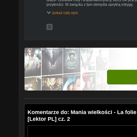
przykrości. W związku z tym obmyśla sprytną intrygę.
pokaż cały opis
Komentarze do: Mania wielkości - La foli
[Lektor PL] cz. 2