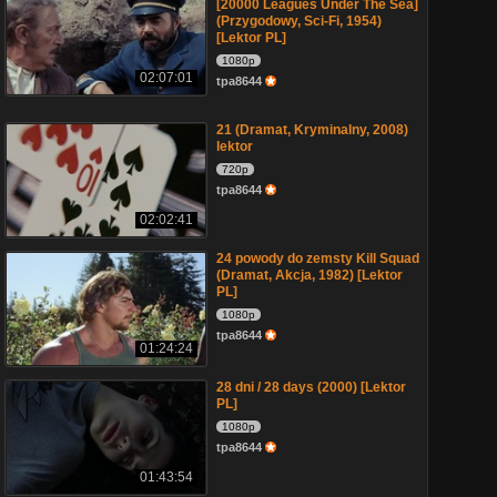
[20000 Leagues Under The Sea]
(Przygodowy, Sci-Fi, 1954)
[Lektor PL]
1080p
02:07:01
tpa8644
21 (Dramat, Kryminalny, 2008)
lektor
720p
tpa8644
02:02:41
24 powody do zemsty Kill Squad
(Dramat, Akcja, 1982) [Lektor
PL]
1080p
tpa8644
01:24:24
28 dni / 28 days (2000) [Lektor
PL]
1080p
tpa8644
01:43:54