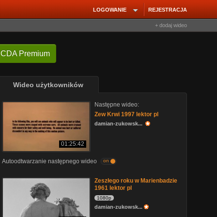
LOGOWANIE
REJESTRACJA
+ dodaj wideo
 CDA Premium
Wideo użytkowników
Następne wideo:
Zew Krwi 1997 lektor pl
damian-zukowsk...
01:25:42
Autoodtwarzanie następnego wideo
on
Zeszłego roku w Marienbadzie
1961 lektor pl
1080p
damian-zukowsk...