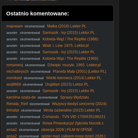
Ostatnio komentowane:
majowam
Matka (2016) Lektor PL
skomentował
Sarmasik - Ivy (2015) Lektor PL
anonim
skomentował
Kobieta-Wąż / The Reptile (1966)
anonim
skomentował
[Lektor PL]
Wiatr. i. Lew. 1975. Lektor.pl
anonim
skomentował
Sarmasik - Ivy (2015) Lektor PL
anonim
skomentował
Kobieta-Wąż / The Reptile (1966)
anonim
skomentował
[Lektor PL]
romanwoj
Dźwięki. muzyki. 1965. Lektor.pl
skomentował
michalbrysch
Planeta Małp (2001) [Lektor PL]
skomentował
monikaid
Wielki kierowca (2014) Lektor PL
skomentował
woj8889
DogMan (2023) Lektor PL
skomentował
Sarmasik - Ivy (2015) Lektor PL
anonim
skomentował
karolina-szala-de
Sprawy Wydziału
skomentował
Pierwszego S01E10 Lektor PL
Renata_Reif
Wszyscy kiedyś umrzemy (2024)
skomentował
Lektor PL
84natal
Wrota zaświatów (2015) Lektor PL
skomentował
Comando . TVN VID-1700635198221
anonim
skomentował
Nowa Prowokacja! Zgłosiła Nocnik z
anonim
skomentował
Fekaliami Do Odprawy Celnej By Sprowokować Celnika -
ansa2
obsesja 2026 | FỉLM W OPỉSỉE
skomentował
Analiza Ator
ansa2
spider man całkiem nowy dzień 2026 |
skomentował