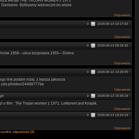
lepsza wersje THE TROJAN WOMEN z 1971
osze Damianie. Bylibysmy wdzoeczni bo.widze
Odpowiedz
0
2026-06-13 19:17:03
Odpowiedz
0
2026-06-13 08:28:33
yńców 1958---ulica bezprawia 1955---Dolina
Odpowiedz
0
2026-06-12 13:28:05
ego link podam niżej, z lepsza jakoscia
m.cda.pl/video/24488777be
Odpowiedz
pl
0
2026-06-12 15:36:19
o film : The Trojan women z 1971. Lektorem jest Knapik.
Odpowiedz
0
2026-06-13 19:20:19
Odpowiedz
zystkie odpowiedzi [3]