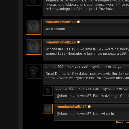
@damian-zukowski87: Damianie moglbys wrzucic 
i.wgrac tego lektora z tej slabej jakosci wersji? Pr
ze i inny kolega tez Cie o to prosi. Pozdrawiam
romekmichalik119
kur.a szkoda
romekmichalik119
Winchester 73 z 1950---Santa fe 1951---Kraina złocz
smierci 1982---herkules w labiryncie minotaura 1994
anonim100
wysłano z m.cda.pl
(*.*.244.100)
Drogi Damianie. Czy dalbys rade wstawic film do ktor
obrazu? Wiem.ze czynisz cuda. Pozdrawiam https://
anonim100
wysłano z m.cda.
(*.*.244.100)
@damian-zukowski87: Bardzo dziekuje. Chodzi 
romekmichalik119
@damian-zukowski87: kur.a wlacz to
Pokaż ws