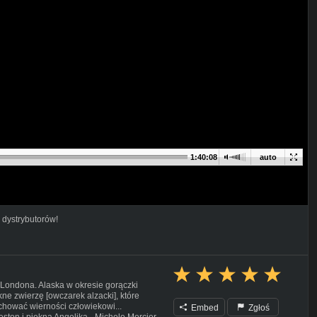
1:40:08
auto
 dystrybutorów!
 Londona. Alaska w okresie gorączki
ne zwierzę [owczarek alzacki], które
hować wierności człowiekowi...
Embed
Zgłoś
ston i piękna Angelika - Michele Mercier.