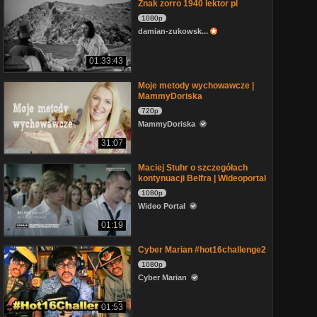
Znak zorro 1940 lektor pl
1080p
damian-zukowsk...
01:33:43
Moje metody wychowawcze |
MammyDoriska
720p
MammyDoriska
31:07
Maciej Stuhr o szczegółach
kontynuacji Belfra | Wideoportal
1080p
Wideo Portal
01:19
Cyber Marian #hot16challenge2
1080p
Cyber Marian
01:53