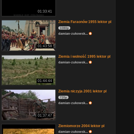
01:33:41
Ziemia Faraonów 1955 lektor pl
1080p
damian-zukowsk...
01:43:58
Ziemia i wolność 1995 lektor pl
damian-zukowsk...
01:44:44
Ziemia niczyja 2001 lektor pl
720p
damian-zukowsk...
01:37:47
Ziemiomorze 2004 lektor pl
damian-zukowsk...