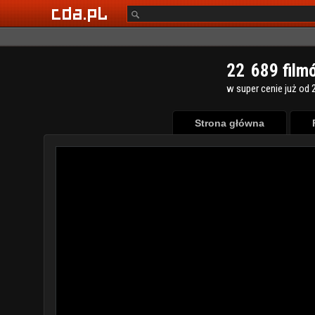
2
2
6
8
9
film
w super cenie już od 2
Strona główna