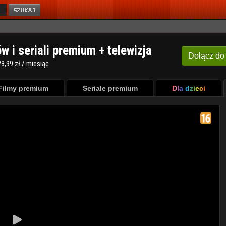
ów i seriali premium + telewizja
Dołącz
do
3,99 zł / miesiąc
Filmy premium
Seriale premium
Dla dzieci