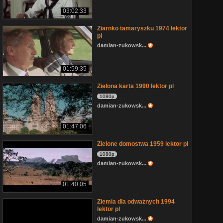
03:02:33
Ziarnko tamaryszku 1974 lektor
pl
damian-zukowsk...
01:59:35
Zielona karta 1990 lektor pl
1080p
damian-zukowsk...
01:47:06
Zielone domostwa 1959 lektor pl
1080p
damian-zukowsk...
01:40:05
Ziemia dla odważnych 1994
lektor pl
damian-zukowsk...