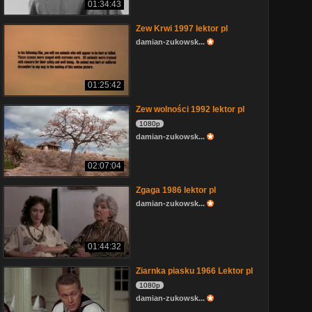
01:34:43
Zew Krwi 1997 lektor pl
damian-zukowsk...
01:25:42
Zew wolności 1992 lektor pl
1080p
damian-zukowsk...
02:07:04
Zgaga 1986 lektor pl
damian-zukowsk...
01:44:32
Ziarnka piasku 1966 Lektor pl
1080p
damian-zukowsk...