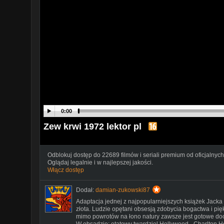
0:00
Zew krwi 1972 lektor pl
Odblokuj dostęp do 22689 filmów i seriali premium od oficjalnych
Oglądaj legalnie i w najlepszej jakości.
Włącz dostęp
Dodał:
damian-zukowski87
Adaptacja jednej z najpopularniejszych książek Jacka
złota. Ludzie opętani obsesją zdobycia bogactwa i pięk
mimo powrotów na łono natury zawsze jest gotowe doc
W obsadzie: etatowy twardziel Hollywood - Charlton He