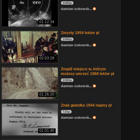
1080p
damian-zukowsk...
01:12:34
Zmysły 1954 lektor pl
1080p
damian-zukowsk...
02:03:28
Znajdź miejsce w, którym
możesz umrzeć 1968 lektor pl
1080p
damian-zukowsk...
01:26:20
Znak gwizdka 1944 napisy pl
720p
damian-zukowsk...
01:01:40