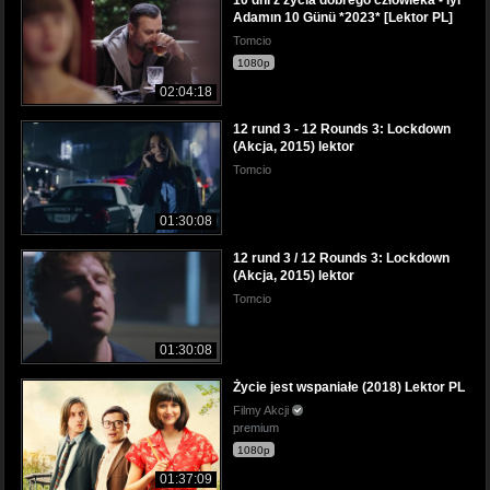
Adamın 10 Günü *2023* [Lektor PL]
Tomcio
1080p
02:04:18
12 rund 3 - 12 Rounds 3: Lockdown
(Akcja, 2015) lektor
Tomcio
01:30:08
12 rund 3 / 12 Rounds 3: Lockdown
(Akcja, 2015) lektor
Tomcio
01:30:08
Życie jest wspaniałe (2018) Lektor PL
Filmy Akcji
premium
1080p
01:37:09