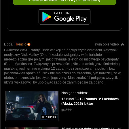
Dodał:
Tomcio
zwiń opis video
Gwiazdor WWE Randy Orton w akcji na najwyższych obrotach! Ratownik
medyczny Nick Malloy (Orton) zostaje wciągnięty w śmiertelnie
niebezpieczna grę po tym, jak otrzymuje telefon od mściwego psychopaty
(Brian Markinson). Związany z przeszłością Nicka maniak grozi śmiertelną
masakrą, jeśli ten nie wykona 12 zadań - bez angażowania policji i bez
jakichkolwiek opóźnień. Nick nie ma czasu do stracenia, tym bardziej, że w
niebezpieczeństwie jest życie jego żony. Musi znaleźć i połączyć wszystkie
ukryte wskazówki, by upolować zabójcę zanim będzie za późno!
Następne wideo:
12 rund 3 - 12 Rounds 3: Lockdown
(Akcja, 2015) lektor
tpa8644
01:30:08
10 dni z życia dobrego człowieka - İyi