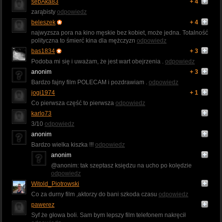
sebAka83
+ 4
zarąbisty
odpowiedz
beleszek
+ 4
najwyzsza pora na kino męskie bez kobiet, może jedna. Totalność
polityczna to śmierć kina dla mężczyzn
odpowiedz
bas1834
+ 3
Podoba mi się i uważam, że jest wart obejrzenia .
odpowiedz
anonim
+ 3
Bardzo fajny film POLECAM i pozdrawiam .
odpowiedz
jogi1974
+ 1
Co pierwsza część to pierwsza
odpowiedz
karlo73
3/10
odpowiedz
anonim
Bardzo wielka kiszka !!!
odpowiedz
anonim
@anonim: tak szeptasz księdzu na ucho po kolędzie
odpowiedz
Witold_Piotrowski
Co za durny film ,aktorzy do bani szkoda czasu
odpowiedz
pawerez
Syf że głowa boli. Sam bym lepszy film telefonem nakręcił