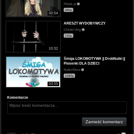
Plotek.pl
480p
00:54
ARESZT WYDOBYWCZY
Chmiel Vlog
720p
10:32
Śmiga LOKOMOTYWA || DrobNutki ||
Piosenki DLA DZIECI
NutkoSfera
1080p
03:55
Komentarze
Zamieść komentarz