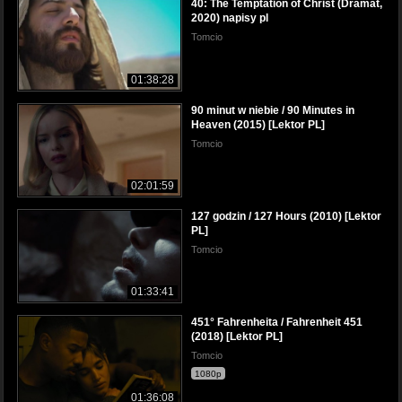
40: The Temptation of Christ (Dramat,
2020) napisy pl
Tomcio
01:38:28
90 minut w niebie / 90 Minutes in
Heaven (2015) [Lektor PL]
Tomcio
02:01:59
127 godzin / 127 Hours (2010) [Lektor
PL]
Tomcio
01:33:41
451° Fahrenheita / Fahrenheit 451
(2018) [Lektor PL]
Tomcio
1080p
01:36:08