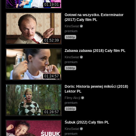
01:19:01
Gotowi na wszystko. Exterminator
(2017) Cały film PL
KinoSwiat
premium
1080p
01:52:39
Zabawa zabawa (2018) Cały film PL
KinoSwiat
premium
1080p
01:24:57
Doris: Historia pewnej miłości (2018)
Lektor PL
Filmy Akcji
premium
1080p
01:28:57
Śubuk (2022) Cały film PL
KinoSwiat
premium