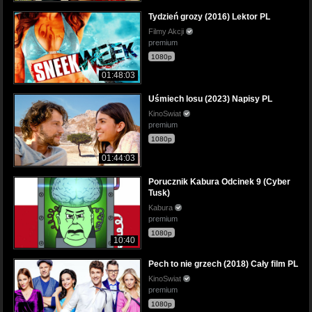
Tydzień grozy (2016) Lektor PL
Filmy Akcji
premium
1080p
01:48:03
Uśmiech losu (2023) Napisy PL
KinoSwiat
premium
1080p
01:44:03
Porucznik Kabura Odcinek 9 (Cyber
Tusk)
Kabura
premium
1080p
10:40
Pech to nie grzech (2018) Cały film PL
KinoSwiat
premium
1080p