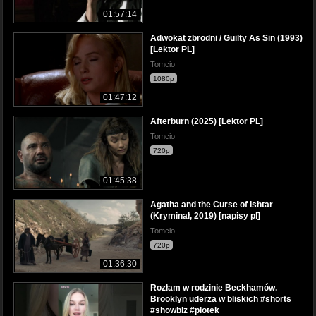
01:57:14
Adwokat zbrodni / Guilty As Sin (1993)
[Lektor PL]
Tomcio
1080p
01:47:12
Afterburn (2025) [Lektor PL]
Tomcio
720p
01:45:38
Agatha and the Curse of Ishtar
(Kryminał, 2019) [napisy pl]
Tomcio
720p
01:36:30
Rozłam w rodzinie Beckhamów.
Brooklyn uderza w bliskich #shorts
#showbiz #plotek