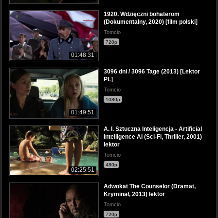
1920. Wdzięczni bohaterom
(Dokumentalny, 2020) [film polski]
Tomcio
720p
01:48:31
3096 dni / 3096 Tage (2013) [Lektor
PL]
Tomcio
1080p
01:49:51
A. I. Sztuczna Inteligencja - Artificial
Intelligence AI (Sci-Fi, Thriller, 2001)
lektor
Tomcio
480p
02:25:51
Adwokat The Counselor (Dramat,
Kryminał, 2013) lektor
Tomcio
720p