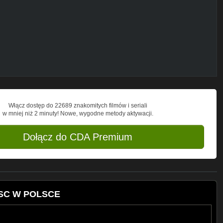
 POLITYKI
T NAJBARDZIEJ
Włącz dostęp do 22689 znakomitych filmów i seriali
w mniej niż 2 minuty! Nowe, wygodne metody aktywacji.
Dołącz do CDA Premium
JSC W POLSCE