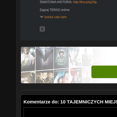
ŚWIATOWA HISTORIA:
http://tiny.pl/g2lfg
Zagraj TERAZ online:
World of Tanks:
http://tiny.pl/g44q6
pokaż cały opis
Total War:
http://tiny.pl/g2l5f
World of Warships:
http://tiny.pl/g44vx
Inne filmy które mogą Cię zainteresować:
10 NAJLEPSZYCH PIJANYCH MOMENTÓW POLSKIEJ
https://youtu.be/jQLj8BvXS0E
10 PAŃSTW W KTÓRYCH POLSKA SZANOWANA JES
https://youtu.be/Z9abQmxq490
10 NAJGŁUPSZYCH RAS PSÓW
https://youtu.be/Pe8GJ8jFelA
10 NAJGORSZYCH FIRM SPOŻYWCZYCH
https://youtu.be/VcrLImfAklU
e-mail do współpracy: wspolpracayoutube@wp.pl
Komentarze do: 10 TAJEMNICZYCH MIE