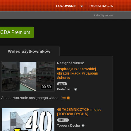
LOGOWANIE
REJESTRACJA
+ dodaj wideo
 CDA Premium
Wideo użytkowników
Następne wideo:
Inspiracja rzeszowskiej
okrągłej kładki w Japonii
#shorts
480p
00:59
Podróże...
Autoodtwarzanie następnego wideo
on
40 TAJEMNICZYCH miejsc
[TOPOWA DYCHA]
1080p
Topowa Dycha