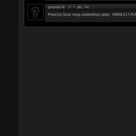
anonim74
(*.*.182.74)
P­­i­­­e­­­p­­­r­z­­­y­ć­­­ ­t­e­­­r­­a­z­­ ­­m­­o­­j­­ą­­­ ­n­­a­­­s­t­­o­­l­­e­t­­­n­­i­­­ą­­ ­­­c­­i­p­­k­­­ę­ ­­­-­ ­­W­W­­­W­­­.­­­X­­1­7­.­­F­U