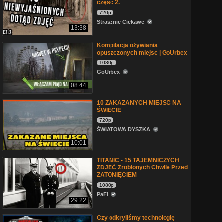
część 2.
720p
Strasznie Ciekawe
13:38
Kompilacja ożywiania
opuszczonych miejsc | GoUrbex
1080p
GoUrbex
08:44
10 ZAKAZANYCH MIEJSC NA
ŚWIECIE
720p
ŚWIATOWA DYSZKA
10:01
TITANIC - 15 TAJEMNICZYCH
ZDJĘĆ Zrobionych Chwile Przed
ZATONIĘCIEM
1080p
PaFi
29:22
Czy odkryliśmy technologię