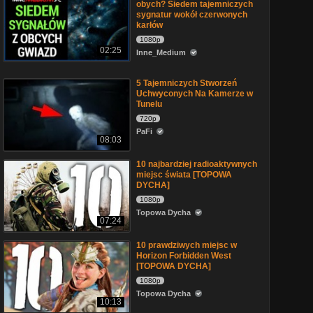
obych? Siedem tajemniczych
sygnatur wokół czerwonych
karłów
1080p
02:25
Inne_Medium
5 Tajemniczych Stworzeń
Uchwyconych Na Kamerze w
Tunelu
720p
PaFi
08:03
10 najbardziej radioaktywnych
miejsc świata [TOPOWA
DYCHA]
1080p
Topowa Dycha
07:24
10 prawdziwych miejsc w
Horizon Forbidden West
[TOPOWA DYCHA]
1080p
Topowa Dycha
10:13