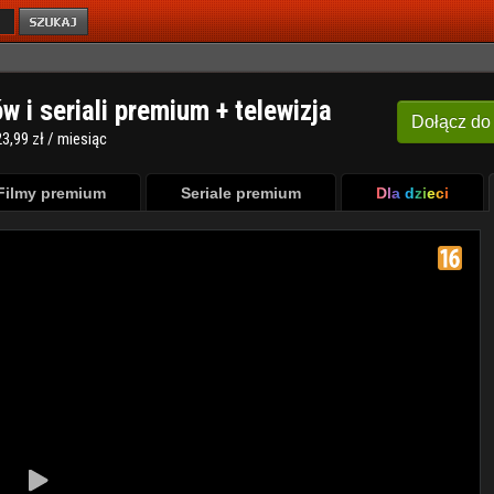
ów i seriali premium + telewizja
Dołącz
do
3,99 zł / miesiąc
Filmy premium
Seriale premium
Dla dzieci