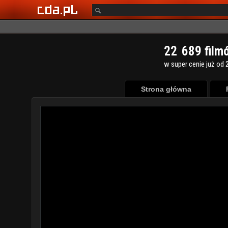
2
2
6
8
9
film
w super cenie już od 2
Strona główna