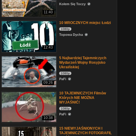
Kołem Się Toczy
11:40
10 MROCZNYCH miejsc Łodzi
1080p
Topowa Dycha
12:43
5 Najbardziej Tajemniczych
Wydarzeń Wojny Rosyjsko
Ukraińskiej
1080p
PaFi
09:26
10 TAJEMNICZYCH Filmów
Których NIE MOŻNA
WYJAŚNIĆ!
1080p
PaFi
10:38
15 NIEWYJAŚNIONYCH I
TAJEMNICZYCH FOTOGRAFII,