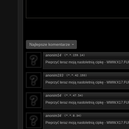
Najlepsze komentarze
anonim14
(*.*.159.14)
P­i­e­p­r­z­y­­ć­­­ ­­­t­e­­­r­­­a­z­­­ ­m­­o­­­j­­­ą­­ ­­­n­­a­­s­t­­­o­­l­­­e­­t­­­n­­­i­­ą­ ­c­i­­­p­­­k­­ę­­ ­­­-­­­ ­­W­­W­­W­­­.­X­­­1­­7­­­.­­F­
anonim193
(*.*.42.193)
P­­i­­e­­p­r­z­y­­ć­ ­­t­­e­­r­a­­z­ ­­m­­o­j­­­ą­ ­n­a­­­s­t­­­o­l­­­e­­t­­n­­i­­ą­ ­c­­i­­­p­k­­ę­­­ ­-­ ­­­W­­­W­­W­­­.­­­X­­­1­­7­.­­­F­­
anonim54
(*.*.47.54)
P­­­i­­­e­­p­­­r­­­z­­y­­­ć­­ ­­­t­­­e­­­r­a­z­­ ­­m­o­­­j­ą­­ ­n­­a­­­s­­t­­o­­l­­e­­­t­n­­i­­ą­ ­­­c­­­i­­p­k­­­ę­­ ­­-­­ ­­­W­­W­W­­­.­­X­­­1­­7­­.­­F­­­
anonim34
(*.*.8.34)
P­­­i­­­e­p­­r­z­y­­ć­­­ ­­­t­­e­­r­­a­z­­ ­­­m­­­o­­­j­ą­ ­n­a­­s­t­o­­­l­­e­­­t­­­n­i­­­ą­­ ­c­­­i­­­p­­k­­­ę­­ ­­­-­­­ ­W­­­W­­W­­.­­X­­1­­7­.­F­U