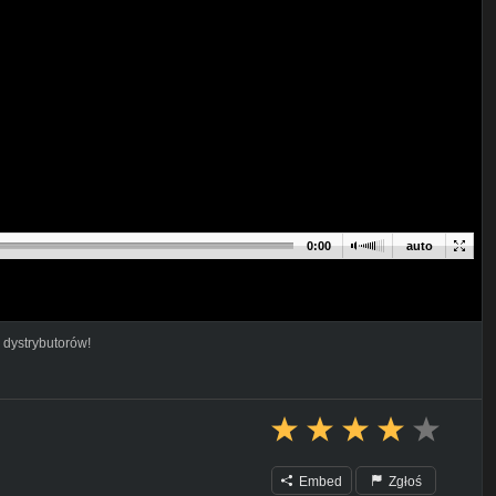
0:00
auto
 dystrybutorów!
Embed
Zgłoś