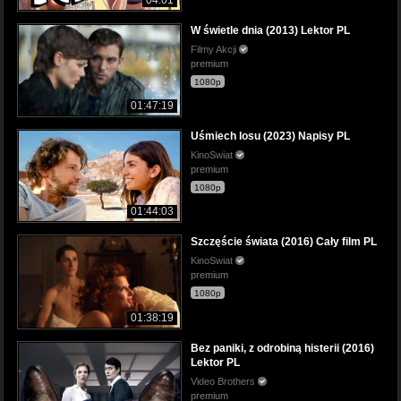
04:01
W świetle dnia (2013) Lektor PL
Filmy Akcji
premium
1080p
01:47:19
Uśmiech losu (2023) Napisy PL
KinoSwiat
premium
1080p
01:44:03
Szczęście świata (2016) Cały film PL
KinoSwiat
premium
1080p
01:38:19
Bez paniki, z odrobiną histerii (2016)
Lektor PL
Video Brothers
premium