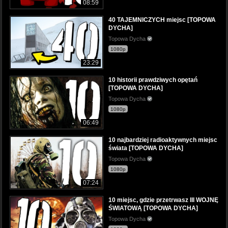
08:59
40 TAJEMNICZYCH miejsc [TOPOWA
DYCHA]
Topowa Dycha
1080p
23:29
10 historii prawdziwych opętań
[TOPOWA DYCHA]
Topowa Dycha
1080p
06:49
10 najbardziej radioaktywnych miejsc
świata [TOPOWA DYCHA]
Topowa Dycha
1080p
07:24
10 miejsc, gdzie przetrwasz III WOJNĘ
ŚWIATOWĄ [TOPOWA DYCHA]
Topowa Dycha