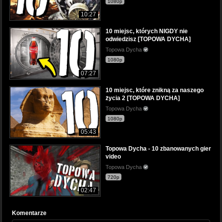
1080p
10:27
10 miejsc, których NIGDY nie
odwiedzisz [TOPOWA DYCHA]
Topowa Dycha
1080p
07:27
10 miejsc, które znikną za naszego
życia 2 [TOPOWA DYCHA]
Topowa Dycha
1080p
05:43
Topowa Dycha - 10 zbanowanych gier
video
Topowa Dycha
720p
02:47
Komentarze