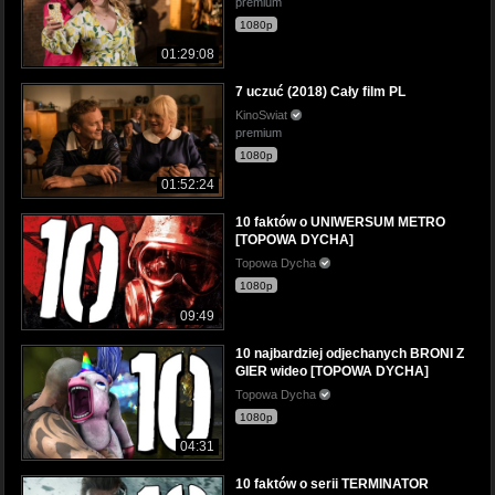
premium
1080p
01:29:08
7 uczuć (2018) Cały film PL
KinoSwiat
premium
1080p
01:52:24
10 faktów o UNIWERSUM METRO
[TOPOWA DYCHA]
Topowa Dycha
1080p
09:49
10 najbardziej odjechanych BRONI Z
GIER wideo [TOPOWA DYCHA]
Topowa Dycha
1080p
04:31
10 faktów o serii TERMINATOR