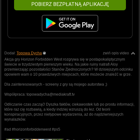
POBIERZ BEZPŁATNĄ APLIKACJĘ
Dodał:
Topowa Dycha
zwiń opis video
Akcja gry Horizon Forbidden West rozgrywa się w postapokaliptycznym
świecie w trzydziestym pierwszym wieku. Na jakie ruiny natrafi Aloy
przemierzając pozostałości Stanów Zjednoczonych? W dzisiejszym odcinku
opowiem wam o 10 prawdziwych miejscach, które możecie znaleźć w grze.
Dla zainteresowanych - screeny z gry są mojego autorstwa ;)
Współpraca: topowadycha@mediakraft.tv
Odliczanie czas zacząć! Dyszka faktów, ciekawostek lub po prostu informacji,
które raz cię rozbawią, a kiedy indziej wzruszą do łez. Od teorii
konspiracyjnych, przez nietypowe wydarzenia, aż do najdziwniejszych
wynalazków.
#ad #horizonforbiddenwest #ps5