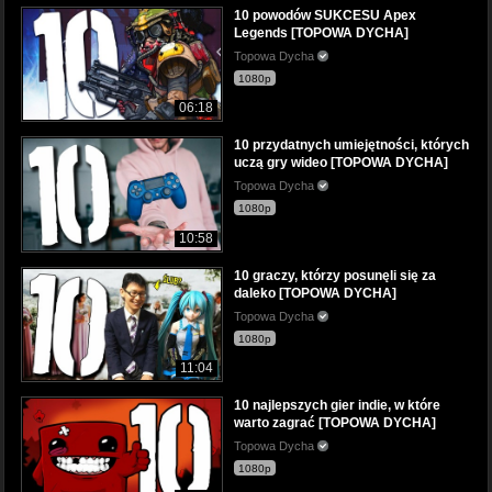
10 powodów SUKCESU Apex
Legends [TOPOWA DYCHA]
Topowa Dycha
1080p
06:18
10 przydatnych umiejętności, których
uczą gry wideo [TOPOWA DYCHA]
Topowa Dycha
1080p
10:58
10 graczy, którzy posunęli się za
daleko [TOPOWA DYCHA]
Topowa Dycha
1080p
11:04
10 najlepszych gier indie, w które
warto zagrać [TOPOWA DYCHA]
Topowa Dycha
1080p