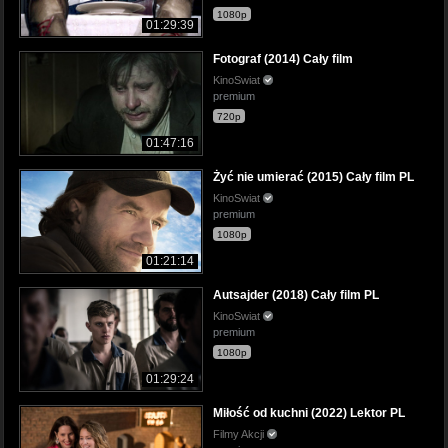
1080p
01:29:39
Fotograf (2014) Cały film
KinoSwiat
premium
720p
01:47:16
Żyć nie umierać (2015) Cały film PL
KinoSwiat
premium
1080p
01:21:14
Autsajder (2018) Cały film PL
KinoSwiat
premium
1080p
01:29:24
Miłość od kuchni (2022) Lektor PL
Filmy Akcji