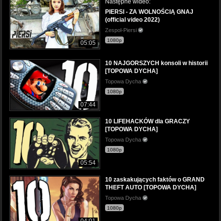
Następne wideo:
PIERSI - ZA WOLNOŚCIĄ GNAJ
(official video 2022)
Zespol-Piersi
1080p
05:05
10 NAJGORSZYCH konsoli w historii
[TOPOWA DYCHA]
Topowa Dycha
1080p
07:44
10 LIFEHACKÓW dla GRACZY
[TOPOWA DYCHA]
Topowa Dycha
1080p
05:54
10 zaskakujących faktów o GRAND
THEFT AUTO [TOPOWA DYCHA]
Topowa Dycha
1080p