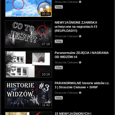
Strasznie Ciekawe
720p
08:00
NIEWYJAŚNIONE ZJAWISKA
uchwycone na nagraniach #3
(REUPLOAD!!!)
Strasznie Ciekawe
720p
07:19
Paranormalne ZDJĘCIA I NAGRANIA
OD WIDZÓW #4
Strasznie Ciekawe
720p
10:19
PARANORMALNE historie widzów cz.
3 | Strasznie Ciekawe + SHNF
Strasznie Ciekawe
720p
11:42
15 NIEWYJAŚNIONYCH I