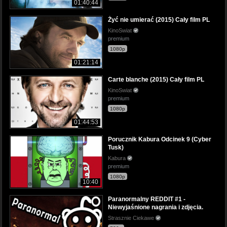
01:40:44
Żyć nie umierać (2015) Cały film PL
KinoSwiat
premium
1080p
01:21:14
Carte blanche (2015) Cały film PL
KinoSwiat
premium
1080p
01:44:53
Porucznik Kabura Odcinek 9 (Cyber
Tusk)
Kabura
premium
1080p
10:40
Paranormalny REDDIT #1 -
Niewyjaśnione nagrania i zdjęcia.
Strasznie Ciekawe