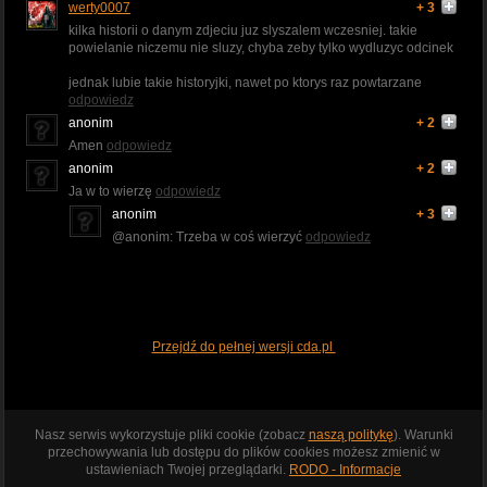
werty0007
+ 3
kilka historii o danym zdjeciu juz slyszalem wczesniej. takie
powielanie niczemu nie sluzy, chyba zeby tylko wydluzyc odcinek
jednak lubie takie historyjki, nawet po ktorys raz powtarzane
odpowiedz
anonim
+ 2
Amen
odpowiedz
anonim
+ 2
Ja w to wierzę
odpowiedz
anonim
+ 3
@anonim: Trzeba w coś wierzyć
odpowiedz
Przejdź do pełnej wersji cda.pl
Nasz serwis wykorzystuje pliki cookie (zobacz
naszą politykę
). Warunki
przechowywania lub dostępu do plików cookies możesz zmienić w
ustawieniach Twojej przeglądarki.
RODO - Informacje