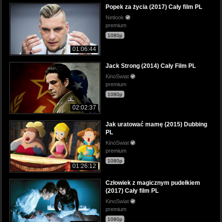
Popek za życia (2017) Cały film PL
Netlook
premium
1080p
01:06:44
Jack Strong (2014) Cały Film PL
KinoSwiat
premium
1080p
02:02:37
Jak uratować mamę (2015) Dubbing
PL
KinoSwiat
premium
1080p
01:26:12
Człowiek z magicznym pudełkiem
(2017) Cały film PL
KinoSwiat
premium
1080p