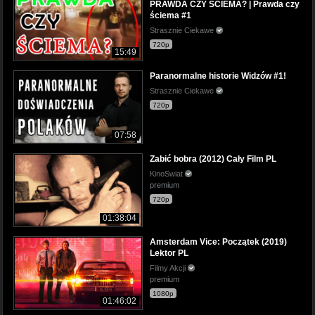
PRAWDA CZY ŚCIEMA? | Prawda czy
ściema #1
Strasznie Ciekawe
720p
15:49
Paranormalne historie Widzów #1!
Strasznie Ciekawe
720p
07:58
Zabić bobra (2012) Cały Film PL
KinoSwiat
premium
720p
01:38:04
Amsterdam Vice: Początek (2019)
Lektor PL
Filmy Akcji
premium
1080p
01:46:02