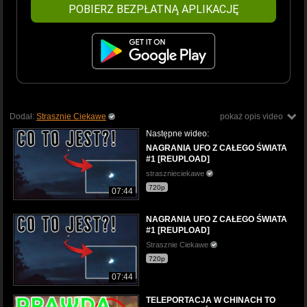
POBIERZ BEZPŁATNĄ APLIKACJĘ
Dodał:
Strasznie Ciekawe
pokaż opis video
Następne wideo:
NAGRANIA UFO Z CAŁEGO ŚWIATA
#1 [REUPLOAD]
strasznieciekawe
720p
07:44
NAGRANIA UFO Z CAŁEGO ŚWIATA
#1 [REUPLOAD]
Strasznie Ciekawe
720p
07:44
TELEPORTACJA W CHINACH TO