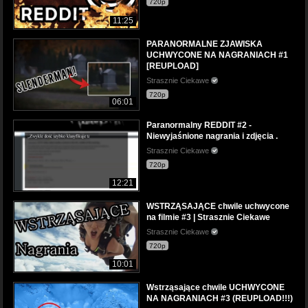
720p
11:25
PARANORMALNE ZJAWISKA
UCHWYCONE NA NAGRANIACH #1
[REUPLOAD]
Strasznie Ciekawe
720p
06:01
Paranormalny REDDIT #2 -
Niewyjaśnione nagrania i zdjęcia .
Strasznie Ciekawe
720p
12:21
WSTRZĄSAJĄCE chwile uchwycone
na filmie #3 | Strasznie Ciekawe
Strasznie Ciekawe
720p
10:01
Wstrząsające chwile UCHWYCONE
NA NAGRANIACH #3 (REUPLOAD!!!)