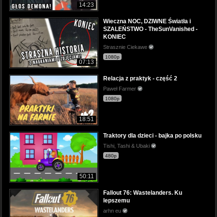
14:23
Wieczna NOC, DZIWNE Światła i
SZALEŃSTWO - TheSunVanished -
KONIEC
Strasznie Ciekawe
1080p
07:13
Relacja z praktyk - część 2
Paweł Farmer
1080p
18:51
Traktory dla dzieci - bajka po polsku
Tishi, Tashi & Ubaki
480p
50:11
Fallout 76: Wastelanders. Ku
lepszemu
arhn eu