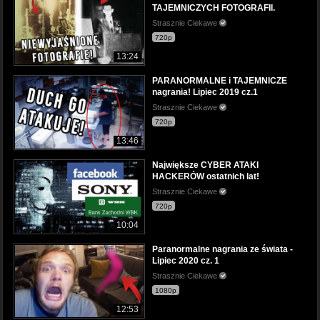
TAJEMNICZYCH FOTOGRAFII.
Strasznie Ciekawe
720p
13:24
PARANORMALNE i TAJEMNICZE
nagrania! Lipiec 2019 cz.1
Strasznie Ciekawe
720p
13:46
Największe CYBER ATAKI
HACKERÓW ostatnich lat!
Strasznie Ciekawe
720p
10:04
Paranormalne nagrania ze świata -
Lipiec 2020 cz. 1
Strasznie Ciekawe
1080p
12:53