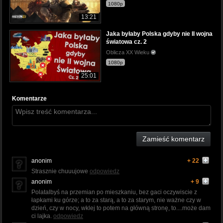
1080p
13:21
Jaka byłaby Polska gdyby nie II wojna
światowa cz. 2
Oblicza XX Wieku
1080p
25:01
Komentarze
Zamieść komentarz
anonim
+ 22
Strasznie chuuujowe
odpowiedz
anonim
+ 9
Polatalbyś na przemian po mieszkaniu, bez gaci oczywiscie z
łapkami ku górze; a to za starą, a to za starym, nie ważne czy w
dzień, czy w nocy, wklej to potem na główną stronę, to....może dam
ci lajka.
odpowiedz