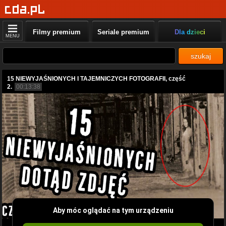
Filmy premium
Seriale premium
Dla dzieci
MENU
szukaj
15 NIEWYJAŚNIONYCH I TAJEMNICZYCH FOTOGRAFII, część
2.
00:13:38
Aby móc oglądać na tym urządzeniu