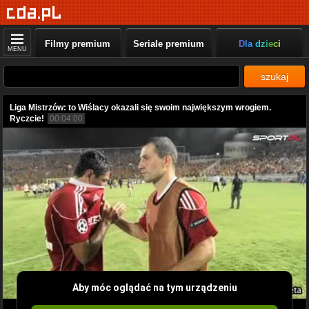
Filmy premium
Seriale premium
Dla dzieci
MENU
szukaj
Liga Mistrzów: to Wiślacy okazali się swoim największym wrogiem.
Ryczcie!
00:04:00
Aby móc oglądać na tym urządzeniu