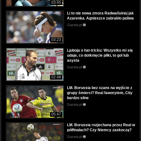
03:45
Li to nie nowa zmora Radwańskiej jak
Azarenka. Agnieszce zabrakło paliwa
Gazeta.pl
03:23
Ljuboja o hat-tricku: Wszystko mi się
udaje, co dotknięcie piłki, to gol lub
asysta
Gazeta.pl
02:48
LM. Borussia bez szans na wyjście z
grupy śmierci? Real faworytem, City
bardzo silne
Gazeta.pl
05:47
LM. Borussia rozjechana przez Real w
półfinałach? Czy Niemcy zaskoczą?
Gazeta.pl