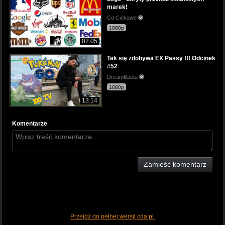
marek!
Co Ciekawe
1080p
02:05
Tak się zdobywa EX Passy !!! Odcinek
#52
DreamBasta
1080p
13:14
Komentarze
Zamieść komentarz
Przejdź do pełnej wersji cda.pl