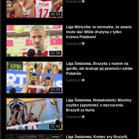
Gazeta.pl
06:54
Liga Mistrzów: to normalne, że awans
może dać Wiśle drużyna z tylko
trzema Polakami
Gazeta.pl
02:39
Liga Światowa. Brazylia z nożem na
gardle, ale brakuje jej pewności siebie
Polaków
Gazeta.pl
03:08
Liga Światowa. Nowakowski: Musimy
szybko zapomnieć o wyrzuceniu
Brazylii za burtę
Gazeta.pl
01:42
Liga Światowa: Koniec ery Brazylii.