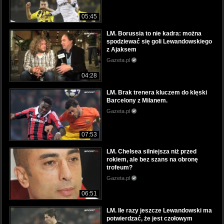
05:45
LM. Borussia to nie kadra: można
spodziewać się goli Lewandowskiego
z Ajaksem
Gazeta.pl
04:28
LM. Brak trenera kluczem do klęski
Barcelony z Milanem.
Gazeta.pl
07:53
LM. Chelsea silniejsza niż przed
rokiem, ale bez szans na obronę
trofeum?
Gazeta.pl
06:51
LM. Ile razy jeszcze Lewandowski ma
potwierdzać, że jest czołowym