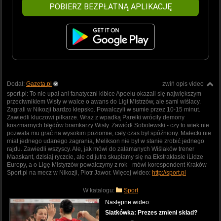
POBIERZ BEZPŁATNĄ APLIKACJĘ
Dodał:
Gazeta.pl
zwiń opis video
sport.pl: To nie upał ani fanatyczni kibice Apoelu okazali się największym
przeciwnikiem Wisły w walce o awans do Ligi Mistrzów, ale sami wiślacy.
Zagrali w Nikozji bardzo kiepsko. Powalczyli w sumie przez 10-15 minut.
Zawiedli kluczowi piłkarze. Wraz z wpadką Pareiki wróciły demony
koszmarnych błędów bramkarzy Wisły. Zawiódł Sobolewski - czy to wiek nie
pozwala mu grać na wysokim poziomie, cały czas był spóźniony. Małecki nie
miał jednego udanego zagrania, Melikson nie był w stanie zrobić jednego
rajdu. Zawiedli wszyscy. Ale, jak mówi do załamanych Wiślaków trener
Maaskant, dzisiaj ryczcie, ale od jutra skupiamy się na Ekstraklasie iLidze
Europy, a o Ligę Mistyrzów powalczymy z rok - mówi korespondent Kraków
Sport.pl na mecz w Nikozji, Piotr Jawor. Więcej wideo:
http://sport.pl
W katalogu:
Sport
Następne wideo:
Siatkówka: Prezes zmieni skład?