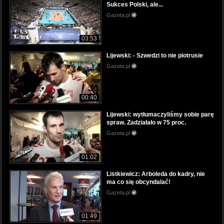
Sukces Polski, ale...
Gazeta.pl
03:53
Lijewski: - Szwedzi to nie piotrusie
Gazeta.pl
00:40
Lijewski: wytłumaczyliśmy sobie parę
spraw. Zadziałało w 75 proc.
Gazeta.pl
01:02
Listkiewicz: Arboleda do kadry, nie
ma co się obcyndalać!
Gazeta.pl
01:49