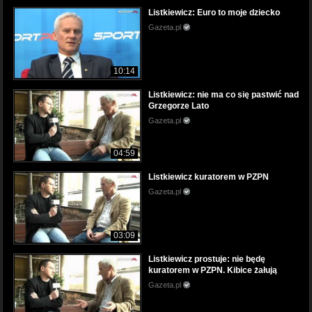
Listkiewicz: Euro to moje dziecko
Gazeta.pl
10:14
Listkiewicz: nie ma co się pastwić nad
Grzegorze Lato
Gazeta.pl
04:59
Listkiewicz kuratorem w PZPN
Gazeta.pl
03:09
Listkiewicz prostuje: nie będę
kuratorem w PZPN. Kibice żałują
Gazeta.pl