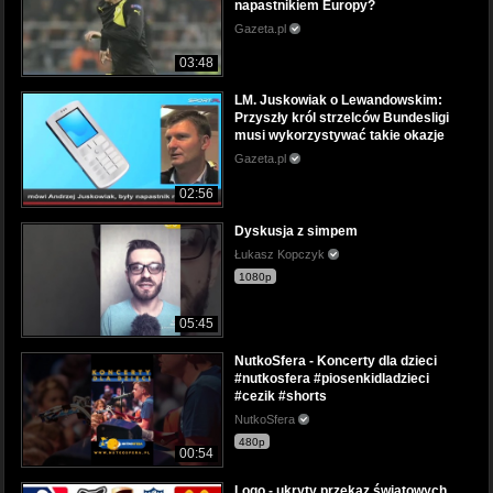
napastnikiem Europy?
Gazeta.pl
03:48
LM. Juskowiak o Lewandowskim:
Przyszły król strzelców Bundesligi
musi wykorzystywać takie okazje
Gazeta.pl
02:56
Dyskusja z simpem
Łukasz Kopczyk
1080p
05:45
NutkoSfera - Koncerty dla dzieci
#nutkosfera #piosenkidladzieci
#cezik #shorts
NutkoSfera
480p
00:54
Logo - ukryty przekaz światowych