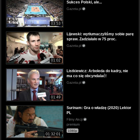
Sukces Polski, ale...
Gazeta.pl
03:53
Lijewski: wytłumaczyliśmy sobie parę
spraw. Zadziałało w 75 proc.
Gazeta.pl
01:02
Listkiewicz: Arboleda do kadry, nie
ma co się obcyndalać!
Gazeta.pl
01:49
Surinam: Gra o władzę (2020) Lektor
PL
Filmy Akcji
premium
1080p
01:32:01