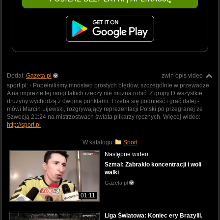
Dodał:
Gazeta.pl
zwiń opis video
sport.pl: - Popełniliśmy mnóstwo prostych błędów, szczególnie w przewadze.
A na imprezie tej rangi takich rzeczy nie można robić. Z grupy D wszystkie
drużyny wychodzą z dwoma punktami. Trzeba się podnieść i grać dalej -
mówi Marcin Lijewski, rozgrywający reprezentacji Polski po przegranej ze
Szwecją 21:24 na mistrzostwach świata piłkarzy ręcznych. Więcej wideo:
http://sport.pl
W katalogu:
Sport
Następne wideo:
Szmal: Zabrakło koncentracji i woli
walki
Gazeta.pl
01:11
Liga Światowa: Koniec ery Brazylii.