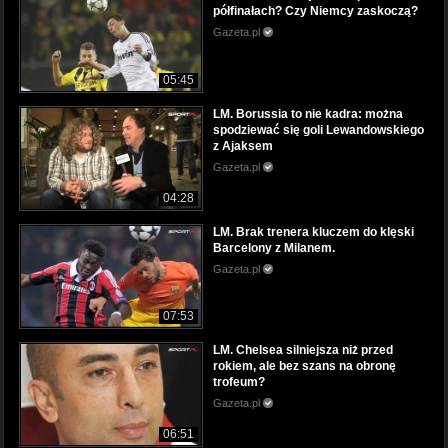
półfinałach? Czy Niemcy zaskoczą?
Gazeta.pl
05:45
LM. Borussia to nie kadra: można
spodziewać się goli Lewandowskiego
z Ajaksem
Gazeta.pl
04:28
LM. Brak trenera kluczem do klęski
Barcelony z Milanem.
Gazeta.pl
07:53
LM. Chelsea silniejsza niż przed
rokiem, ale bez szans na obronę
trofeum?
Gazeta.pl
06:51