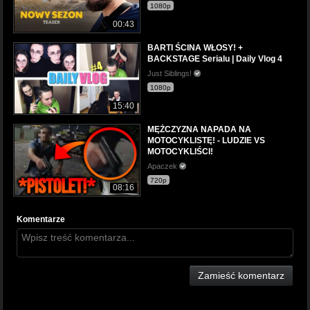
1080p
00:43
BARTI ŚCINA WŁOSY! +
BACKSTAGE Serialu | Daily Vlog 4
Just Siblings!
1080p
15:40
MĘŻCZYZNA NAPADA NA
MOTOCYKLISTĘ! - LUDZIE VS
MOTOCYKLIŚCI!
Apaczek
720p
08:16
Komentarze
Zamieść komentarz