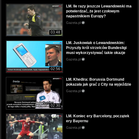
LM. Ile razy jeszcze Lewandowski ma
potwierdzać, że jest czołowym
napastnikiem Europy?
Gazeta.pl
03:48
LM. Juskowiak o Lewandowskim:
Przyszły król strzelców Bundesligi
musi wykorzystywać takie okazje
Gazeta.pl
02:56
LM. Khedira: Borussia Dortmund
pokazała jak grać z City na wyjeździe
Gazeta.pl
02:30
LM. Koniec ery Barcelony, początek
ery Bayernu
Gazeta.pl