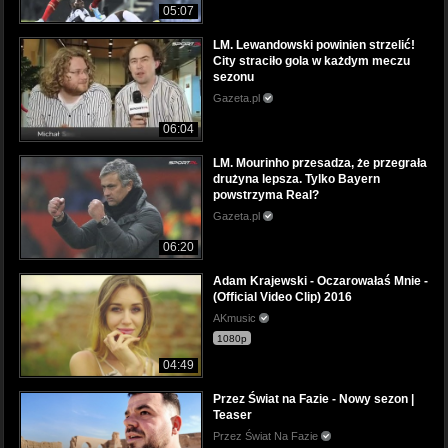
05:07
LM. Lewandowski powinien strzelić!
City straciło gola w każdym meczu
sezonu
Gazeta.pl
06:04
LM. Mourinho przesadza, że przegrała
drużyna lepsza. Tylko Bayern
powstrzyma Real?
Gazeta.pl
06:20
Adam Krajewski - Oczarowałaś Mnie -
(Official Video Clip) 2016
AKmusic
1080p
04:49
Przez Świat na Fazie - Nowy sezon |
Teaser
Przez Świat Na Fazie