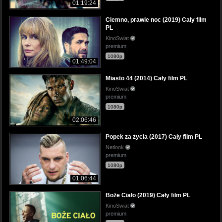
01:19:24
Ciemno, prawie noc (2019) Cały film
PL
KinoSwiat
premium
1080p
01:49:04
Miasto 44 (2014) Cały film PL
KinoSwiat
premium
1080p
02:06:46
Popek za życia (2017) Cały film PL
Netlook
premium
1080p
01:06:44
Boże Ciało (2019) Cały film PL
KinoSwiat
premium