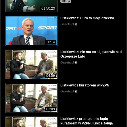
1080p
01:50:23
Listkiewicz: Euro to moje dziecko
Gazeta.pl
10:14
Listkiewicz: nie ma co się pastwić nad
Grzegorze Lato
Gazeta.pl
04:59
Listkiewicz kuratorem w PZPN
Gazeta.pl
03:09
Listkiewicz prostuje: nie będę
kuratorem w PZPN. Kibice żałują