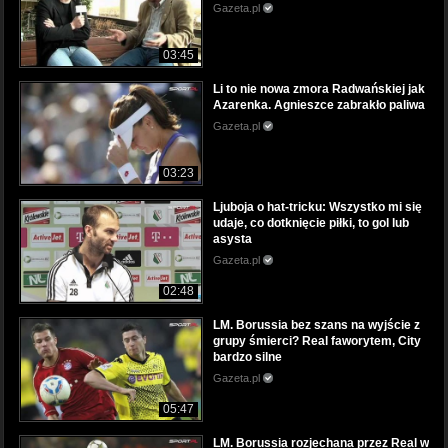
Gazeta.pl
03:45
Li to nie nowa zmora Radwańskiej jak
Azarenka. Agnieszce zabrakło paliwa
Gazeta.pl
03:23
Ljuboja o hat-tricku: Wszystko mi się
udaje, co dotknięcie piłki, to gol lub
asysta
Gazeta.pl
02:48
LM. Borussia bez szans na wyjście z
grupy śmierci? Real faworytem, City
bardzo silne
Gazeta.pl
05:47
LM. Borussia rozjechana przez Real w