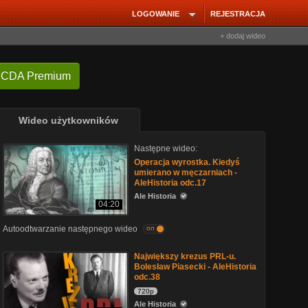
LOGOWANIE
REJESTRACJA
+ dodaj wideo
 CDA Premium
Wideo użytkowników
Następne wideo:
Operacja wyrostka. Kiedyś
umierano w męczarniach -
AleHistoria odc.17
Ale Historia
04:20
Autoodtwarzanie następnego wideo
on
Największy krezus PRL-u.
Bolesław Piasecki - AleHistoria
odc.38
720p
Ale Historia