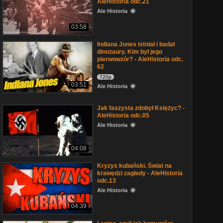
AleHistoria odc.21
Ale Historia
03:58
Indiana Jones istniał i badał
dinozaury. Kim był jego
pierwowzór? - AleHistoria odc.
62
720p
03:51
Ale Historia
Jak faszysta zdobył Księżyc? -
AleHistoria odc.05
Ale Historia
04:08
Kryzys kubański. Świat na
krawędzi zagłady - AleHistoria
odc.13
Ale Historia
04:39