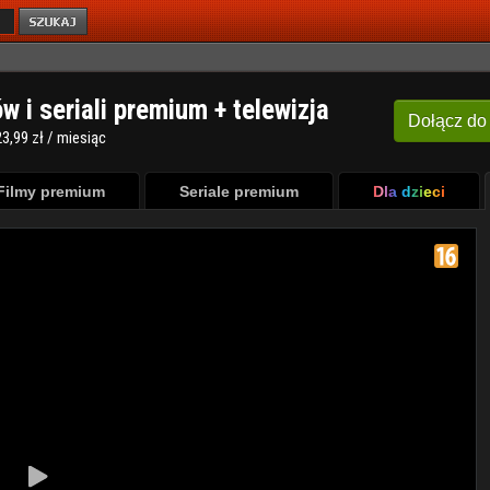
ów i seriali premium + telewizja
Dołącz
do
3,99 zł / miesiąc
Filmy premium
Seriale premium
Dla dzieci