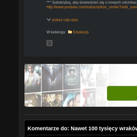
*** Subskrybuj, aby dowiedzieć się o nowych odcinkach 
http://www.youtube.com/subscription_center?add_user
pokaż cały opis
W katalogu:
Edukacja
Komentarze do: Nawet 100 tysięcy wraków 