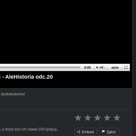
0:00
auto
- AleHistoria odc.20
 dystrybutorów!
 a może być ich nawet 100 tysięcy...
Embed
Zgłoś