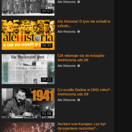
Ale Historia
05:57
Ale Historia! O tym nie mówili w
szkole...
Ale Historia
00:35
CIA włamuje się do mózgów -
AleHistoria odc.06
Ale Historia
04:21
Co ocaliło Stalina w 1941 roku? -
AleHistoria odc.09
Ale Historia
01:08
Herbert von Karajan: czy był
dyrygentem nazistów? -