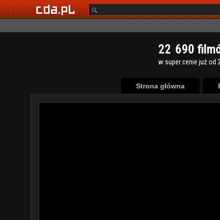
2
2
6
9
0
film
w super cenie już od 2
Strona główna