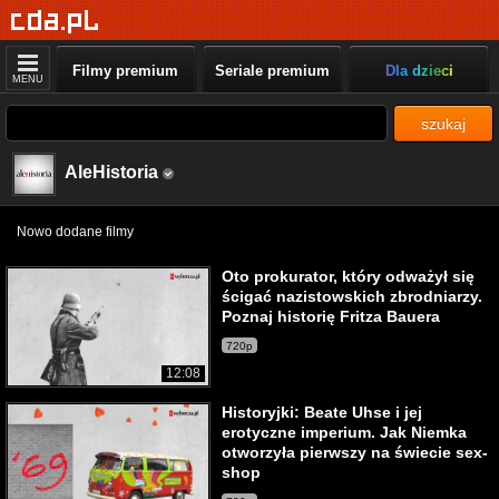
Filmy premium
Seriale premium
Dla dzieci
MENU
szukaj
AleHistoria
Nowo dodane filmy
Oto prokurator, który odważył się
ścigać nazistowskich zbrodniarzy.
Poznaj historię Fritza Bauera
720p
12:08
Historyjki: Beate Uhse i jej
erotyczne imperium. Jak Niemka
otworzyła pierwszy na świecie sex-
shop