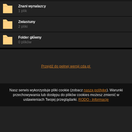
Znani wynalazcy
1 plik
Zwiastuny
2 pliki
Folder główny
0 plików
Przejdź do pełnej wersji cda.pl
Nasz serwis wykorzystuje pliki cookie (zobacz
naszą politykę
). Warunki
przechowywania lub dostępu do plików cookies możesz zmienić w
ustawieniach Twojej przeglądarki.
RODO - Informacje