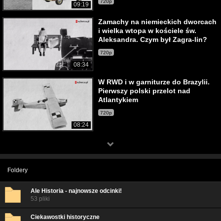
720p
09:19
Zamachy na niemieckich dworcach
i wielka wtopa w kościele św.
Aleksandra. Czym był Zagra-lin?
720p
08:34
W RWD i w garniturze do Brazylii.
Pierwszy polski przelot nad
Atlantykiem
720p
08:24
Foldery
Ale Historia - najnowsze odcinki!
53 pliki
Ciekawostki historyczne