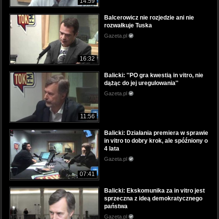
14:59
Balcerowicz nie rozjedzie ani nie
rozwałkuje Tuska
Gazeta.pl
16:32
Balicki: ''PO gra kwestią in vitro, nie
dążąc do jej uregulowania''
Gazeta.pl
11:56
Balicki: Działania premiera w sprawie
in vitro to dobry krok, ale spóźniony o
4 lata
Gazeta.pl
07:41
Balicki: Ekskomunika za in vitro jest
sprzeczna z ideą demokratycznego
państwa
Gazeta.pl