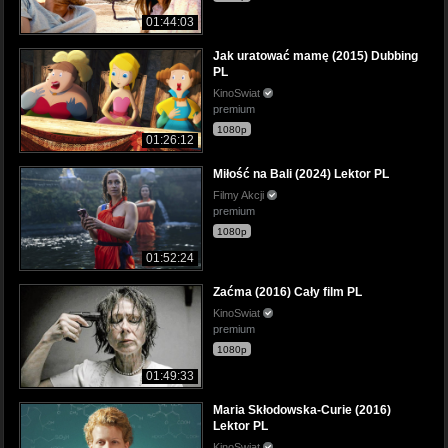
01:44:03
Jak uratować mamę (2015) Dubbing
PL
KinoSwiat
premium
1080p
01:26:12
Miłość na Bali (2024) Lektor PL
Filmy Akcji
premium
1080p
01:52:24
Zaćma (2016) Cały film PL
KinoSwiat
premium
1080p
01:49:33
Maria Skłodowska-Curie (2016)
Lektor PL
KinoSwiat