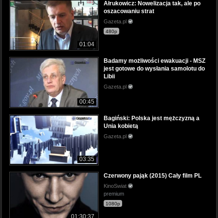
Ałrukowicz: Nowelizacja tak, ale po
oszacowaniu strat
Gazeta.pl
480p
01:04
Badamy możliwości ewakuacji - MSZ
jest gotowe do wysłania samolotu do
Libii
Gazeta.pl
00:45
Bagiński: Polska jest mężczyzną a
Unia kobietą
Gazeta.pl
03:35
Czerwony pająk (2015) Cały film PL
KinoSwiat
premium
1080p
01:30:37