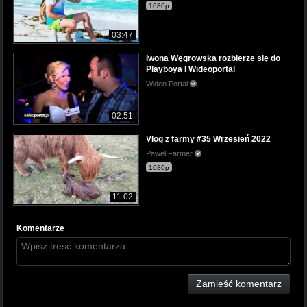
1080p
03:47
Iwona Węgrowska rozbierze się do
Playboya I Wideoportal
Wideo Portal
02:51
Vlog z farmy #35 Wrzesień 2022
Paweł Farmer
1080p
11:02
Komentarze
Zamieść komentarz