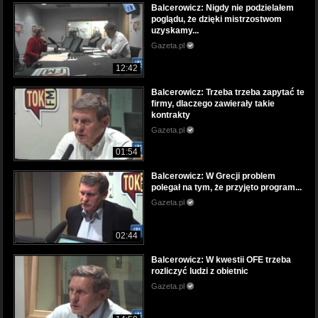
Balcerowicz: Nigdy nie podzielałem
poglądu, że dzięki mistrzostwom
uzyskamy...
Gazeta.pl
12:42
Balcerowicz: Trzeba trzeba zapytać te
firmy, dlaczego zawierały takie
kontrakty
Gazeta.pl
01:54
Balcerowicz: W Grecji problem
polegał na tym, że przyjęto program...
Gazeta.pl
02:44
Balcerowicz: W kwestii OFE trzeba
rozliczyć ludzi z obietnic
Gazeta.pl