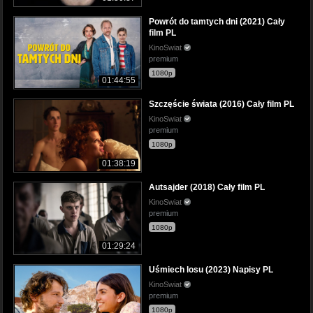
Powrót do tamtych dni (2021) Cały
film PL
KinoSwiat
premium
1080p
01:44:55
Szczęście świata (2016) Cały film PL
KinoSwiat
premium
1080p
01:38:19
Autsajder (2018) Cały film PL
KinoSwiat
premium
1080p
01:29:24
Uśmiech losu (2023) Napisy PL
KinoSwiat
premium
1080p