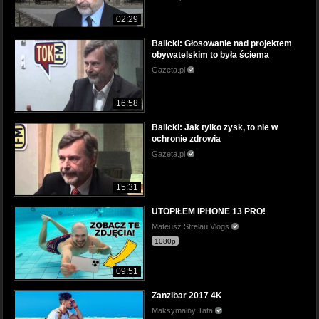
02:29
Balicki: Głosowanie nad projektem
obywatelskim to była ściema
Gazeta.pl
16:58
Balicki: Jak tylko zysk, to nie w
ochronie zdrowia
Gazeta.pl
15:31
UTOPIŁEM IPHONE 13 PRO!
Mateusz Strelau Vlogs
1080p
09:51
Zanzibar 2017 4K
Maksymalny Tata