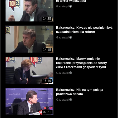
to terror większości
Gazeta.pl
14:35
Balcerowicz: Kryzys nie powinien być
uzasadnieniem dla reform
Gazeta.pl
14:15
Balcerowicz: Martwi mnie nie
kojarzenie przystąpienia do strefy
euro z reformami gospodarczymi
Gazeta.pl
16:19
Balcerowicz: Nie na tym polega
prawdziwa dabata
Gazeta.pl
02:21