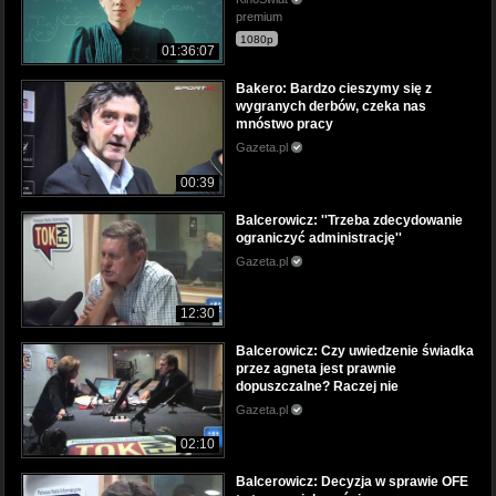
premium
1080p
01:36:07
Bakero: Bardzo cieszymy się z
wygranych derbów, czeka nas
mnóstwo pracy
Gazeta.pl
00:39
Balcerowicz: ''Trzeba zdecydowanie
ograniczyć administrację''
Gazeta.pl
12:30
Balcerowicz: Czy uwiedzenie świadka
przez agneta jest prawnie
dopuszczalne? Raczej nie
Gazeta.pl
02:10
Balcerowicz: Decyzja w sprawie OFE