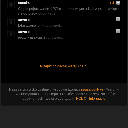
anonim
+ 3
Głupie pajacowanie. I POlicja bierze w tym udział zamiast wziąć
się do pracy.
odpowiedz
anonim
L-ka wzorowo ;))
odpowiedz
anonim
poztywna akcja :)
odpowiedz
Przejdź do pełnej wersji cda.pl
Nasz serwis wykorzystuje pliki cookie (zobacz
naszą politykę
). Warunki
przechowywania lub dostępu do plików cookies możesz zmienić w
ustawieniach Twojej przeglądarki.
RODO - Informacje