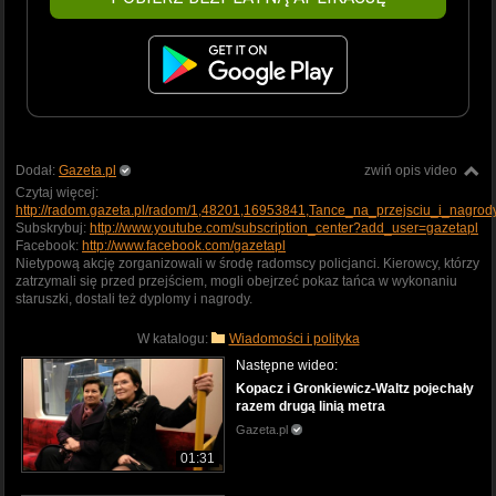
Dodał:
Gazeta.pl
zwiń opis video
Czytaj więcej:
http://radom.gazeta.pl/radom/1,48201,16953841,Tance_na_przejsciu_i_nagr
Subskrybuj:
http://www.youtube.com/subscription_center?add_user=gazetapl
Facebook:
http://www.facebook.com/gazetapl
Nietypową akcję zorganizowali w środę radomscy policjanci. Kierowcy, którzy
zatrzymali się przed przejściem, mogli obejrzeć pokaz tańca w wykonaniu
staruszki, dostali też dyplomy i nagrody.
W katalogu:
Wiadomości i polityka
Następne wideo:
Kopacz i Gronkiewicz-Waltz pojechały
razem drugą linią metra
Gazeta.pl
01:31