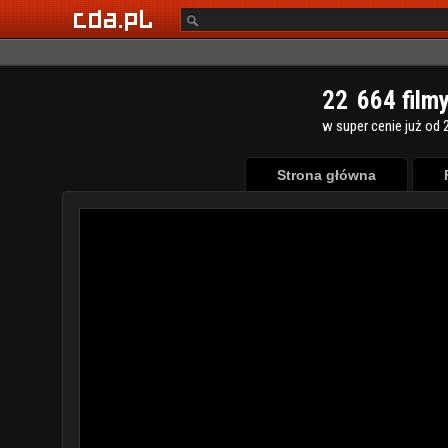
2
2
6
6
4
film
w super cenie już od 2
Strona główna