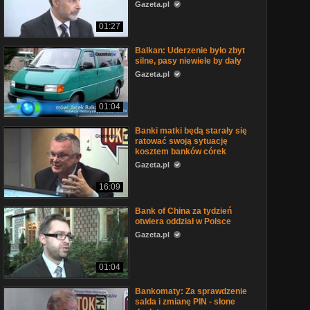
Gazeta.pl
01:27
Balkan: Uderzenie było zbyt
silne, pasy niewiele by dały
Gazeta.pl
01:04
Banki matki będą starały się
ratować swoją sytuację
kosztem banków córek
Gazeta.pl
16:09
Bank of China za tydzień
otwiera oddział w Polsce
Gazeta.pl
01:04
Bankomaty: Za sprawdzenie
salda i zmianę PIN - słone