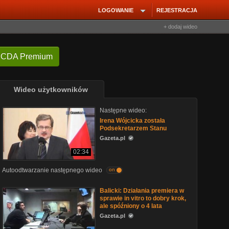
LOGOWANIE
REJESTRACJA
+ dodaj wideo
 CDA Premium
Wideo użytkowników
Następne wideo:
Irena Wójcicka została
Podsekretarzem Stanu
Gazeta.pl
02:34
Autoodtwarzanie następnego wideo
on
Balicki: Działania premiera w
sprawie in vitro to dobry krok,
ale spóźniony o 4 lata
Gazeta.pl