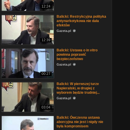
12:24
Balicki: Restrykcyjna polityka
antynarkotykowa nie dała
efektów
Gazeta.pl
12:39
Balicki: Ustawa o in vitro
powinna poprawić
bezpieczeństwo
Gazeta.pl
00:27
Balicki: W pierwszej turze
Napieralski, w drugiej z
wyborem będzie trudniej...
Gazeta.pl
03:04
Balicki: Ówczesna ustawa
aborcyjna nie jest i nigdy nie
była kompromisem