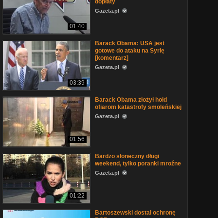
dopłaty
Gazeta.pl
01:40
Barack Obama: USA jest
gotowe do ataku na Syrię
[komentarz]
Gazeta.pl
03:39
Barack Obama złożył hołd
ofiarom katastrofy smoleńskiej
Gazeta.pl
01:56
Bardzo słoneczny długi
weekend, tylko poranki mroźne
Gazeta.pl
01:22
Bartoszewski dostał ochronę