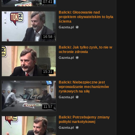
07:41
Balicki: Głosowanie nad
projektem obywatelskim to była
ściema
Gazeta.pl
16:58
Balicki: Jak tylko zysk, to nie w
ochronie zdrowia
Gazeta.pl
15:31
Balicki: Niebezpieczne jest
wprowadzanie mechanizmów
rynkowych na siłę
Gazeta.pl
11:57
Balicki: Potrzebujemy zmiany
polityki narkotykowej
Gazeta.pl