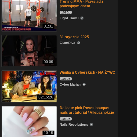
Trening MMA - Przysiad z
podwójnym dnem
1080p
Fight Travel
01:31
31 stycznia 2025
GlamDiva
00:09
Wigilia u Cyberskich - NA ŻYWO
1080p
Cyber Marian
02:15:26
Delicate pink Roses bouquet
nails art tutorial / Allepaznokcie
1080p
Nails Revolutions
10:19