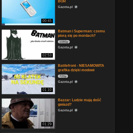
BOR
Gazeta.pl
00:45
Batman i Superman: czemu
piorą się po mordach?
1080p
Gazeta.pl
02:53
Battlefront - NIESAMOWITA
grafika dzięki modowi
720p
Gazeta.pl
01:10
Bazzar: Ludzie mają dość
gwiazd?
Gazeta.pl
01:29