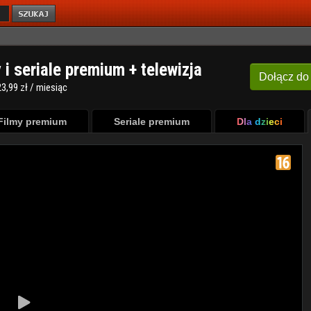
y i seriale premium + telewizja
Dołącz
do
3,99 zł / miesiąc
Filmy premium
Seriale premium
Dla dzieci