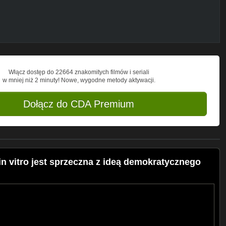
Włącz dostęp do 22664 znakomitych filmów i seriali
w mniej niż 2 minuty! Nowe, wygodne metody aktywacji.
Dołącz do CDA Premium
n vitro jest sprzeczna z ideą demokratycznego