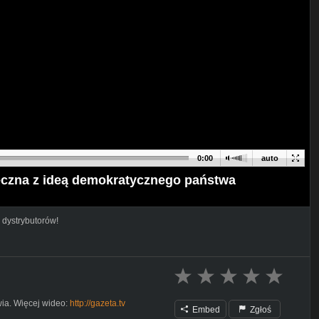
0:00
auto
rzeczna z ideą demokratycznego państwa
 dystrybutorów!
owia. Więcej wideo:
http://gazeta.tv
Embed
Zgłoś