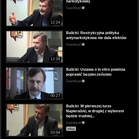
narkotykowej
Gazeta.pl
12:24
Balicki: Restrykcyjna polityka
antynarkotykowa nie dała efektów
Gazeta.pl
12:39
Balicki: Ustawa o in vitro powinna
poprawić bezpieczeństwo
Gazeta.pl
00:27
Balicki: W pierwszej turze
Napieralski, w drugiej z wyborem
będzie trudniej...
Gazeta.pl
480p
03:04