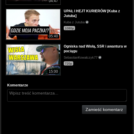
04:47
UPAŁ I HEJT KURIERÓW [Kuba z
Jutuba]
Kuba z Jutuba
1080p
05:40
Ogniska nad Wisłą, SSR i awantura w
pociągu
SebastianKowalczyk77
720p
15:00
Komentarze
Zamieść komentarz