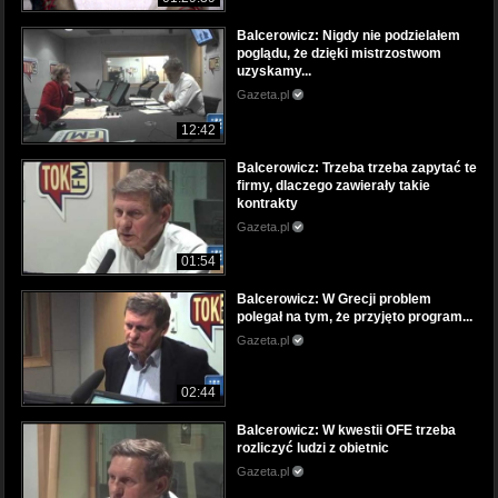
Balcerowicz: Nigdy nie podzielałem
poglądu, że dzięki mistrzostwom
uzyskamy...
Gazeta.pl
12:42
Balcerowicz: Trzeba trzeba zapytać te
firmy, dlaczego zawierały takie
kontrakty
Gazeta.pl
01:54
Balcerowicz: W Grecji problem
polegał na tym, że przyjęto program...
Gazeta.pl
02:44
Balcerowicz: W kwestii OFE trzeba
rozliczyć ludzi z obietnic
Gazeta.pl