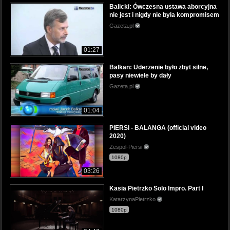
Balicki: Ówczesna ustawa aborcyjna
nie jest i nigdy nie była kompromisem
Gazeta.pl
01:27
Balkan: Uderzenie było zbyt silne,
pasy niewiele by dały
Gazeta.pl
01:04
PIERSI - BALANGA (official video
2020)
Zespol-Piersi
1080p
03:26
Kasia Pietrzko Solo Impro. Part I
KatarzynaPietrzko
1080p