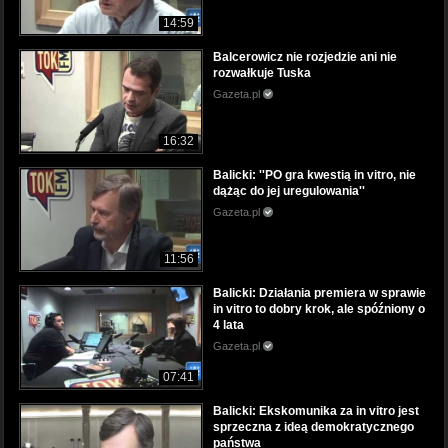
14:59
Balcerowicz nie rozjedzie ani nie
rozwałkuje Tuska
Gazeta.pl
16:32
Balicki: ''PO gra kwestią in vitro, nie
dążąc do jej uregulowania''
Gazeta.pl
11:56
Balicki: Działania premiera w sprawie
in vitro to dobry krok, ale spóźniony o
4 lata
Gazeta.pl
07:41
Balicki: Ekskomunika za in vitro jest
sprzeczna z ideą demokratycznego
państwa