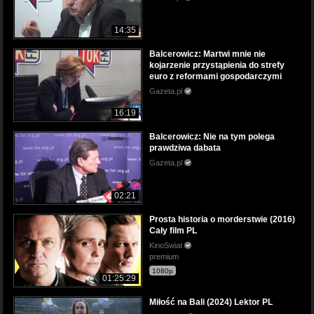
14:35
Balcerowicz: Martwi mnie nie
kojarzenie przystąpienia do strefy
euro z reformami gospodarczymi
Gazeta.pl
16:19
Balcerowicz: Nie na tym polega
prawdziwa dabata
Gazeta.pl
02:21
Prosta historia o morderstwie (2016)
Cały film PL
KinoSwiat
premium
1080p
01:25:29
Miłość na Bali (2024) Lektor PL