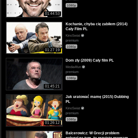
1080p
01:44:53
Kochanie, chyba cię zabiłem (2014)
Cały Film PL
KinoSwiat
premium
1080p
01:27:19
Dom zły (2009) Cały film PL
Media4fun
premium
1080p
01:45:21
Jak uratować mamę (2015) Dubbing
PL
KinoSwiat
premium
1080p
01:26:12
Balcerowicz: W Grecji problem