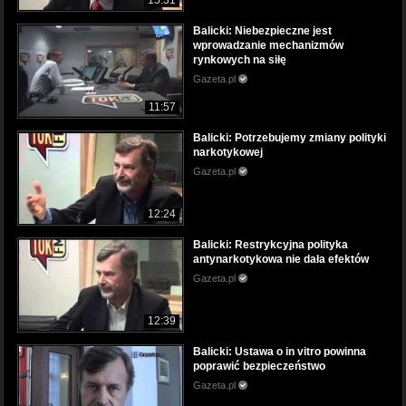
Balicki: Niebezpieczne jest
wprowadzanie mechanizmów
rynkowych na siłę
Gazeta.pl
11:57
Balicki: Potrzebujemy zmiany polityki
narkotykowej
Gazeta.pl
12:24
Balicki: Restrykcyjna polityka
antynarkotykowa nie dała efektów
Gazeta.pl
12:39
Balicki: Ustawa o in vitro powinna
poprawić bezpieczeństwo
Gazeta.pl