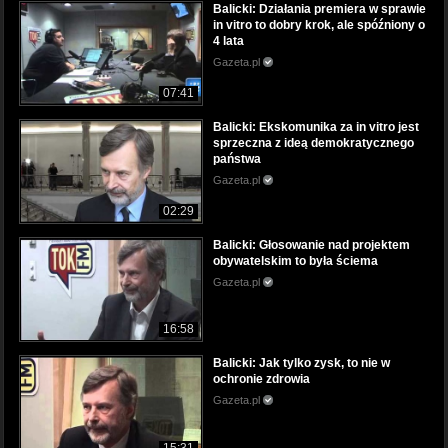
Balicki: Działania premiera w sprawie
in vitro to dobry krok, ale spóźniony o
4 lata
Gazeta.pl
07:41
Balicki: Ekskomunika za in vitro jest
sprzeczna z ideą demokratycznego
państwa
Gazeta.pl
02:29
Balicki: Głosowanie nad projektem
obywatelskim to była ściema
Gazeta.pl
16:58
Balicki: Jak tylko zysk, to nie w
ochronie zdrowia
Gazeta.pl
15:31