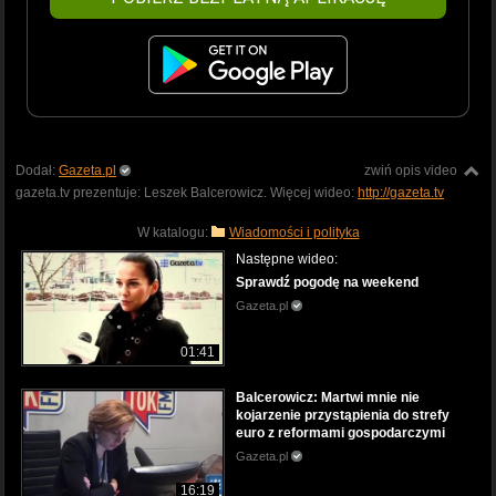
Dodał:
Gazeta.pl
zwiń opis video
gazeta.tv prezentuje: Leszek Balcerowicz. Więcej wideo:
http://gazeta.tv
W katalogu:
Wiadomości i polityka
Następne wideo:
Sprawdź pogodę na weekend
Gazeta.pl
01:41
Balcerowicz: Martwi mnie nie
kojarzenie przystąpienia do strefy
euro z reformami gospodarczymi
Gazeta.pl
16:19