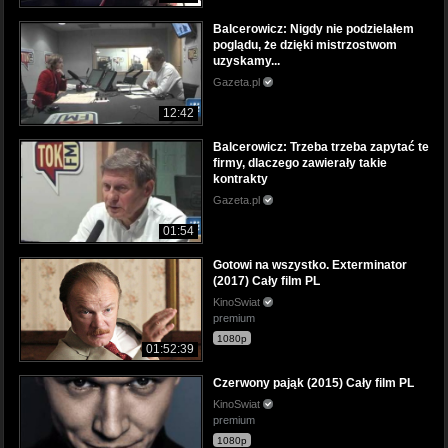
Balcerowicz: Nigdy nie podzielałem
poglądu, że dzięki mistrzostwom
uzyskamy...
Gazeta.pl
12:42
Balcerowicz: Trzeba trzeba zapytać te
firmy, dlaczego zawierały takie
kontrakty
Gazeta.pl
01:54
Gotowi na wszystko. Exterminator
(2017) Cały film PL
KinoSwiat
premium
1080p
01:52:39
Czerwony pająk (2015) Cały film PL
KinoSwiat
premium
1080p