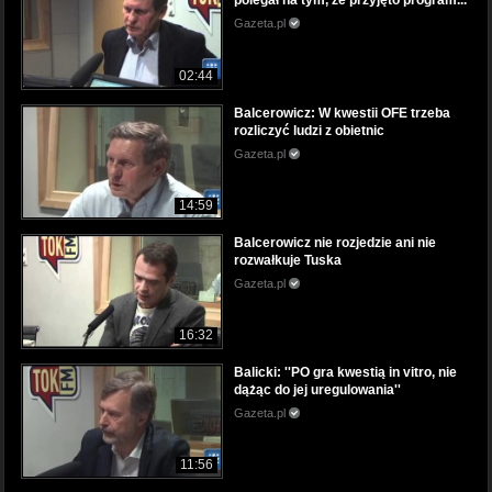
polegał na tym, że przyjęto program...
Gazeta.pl
02:44
Balcerowicz: W kwestii OFE trzeba
rozliczyć ludzi z obietnic
Gazeta.pl
14:59
Balcerowicz nie rozjedzie ani nie
rozwałkuje Tuska
Gazeta.pl
16:32
Balicki: ''PO gra kwestią in vitro, nie
dążąc do jej uregulowania''
Gazeta.pl
11:56