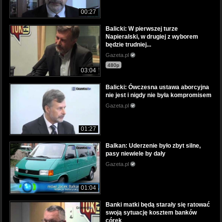
00:27
Balicki: W pierwszej turze
Napieralski, w drugiej z wyborem
będzie trudniej...
Gazeta.pl
480p
03:04
Balicki: Ówczesna ustawa aborcyjna
nie jest i nigdy nie była kompromisem
Gazeta.pl
01:27
Balkan: Uderzenie było zbyt silne,
pasy niewiele by dały
Gazeta.pl
01:04
Banki matki będą starały się ratować
swoją sytuację kosztem banków
córek