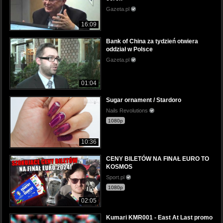
Gazeta.pl
16:09
Bank of China za tydzień otwiera
oddział w Polsce
Gazeta.pl
01:04
Sugar ornament / Stardoro
Nails Revolutions
1080p
10:36
CENY BILETÓW NA FINAŁ EURO TO
KOSMOS
Sport.pl
1080p
02:05
Kumari KMR001 - East At Last promo