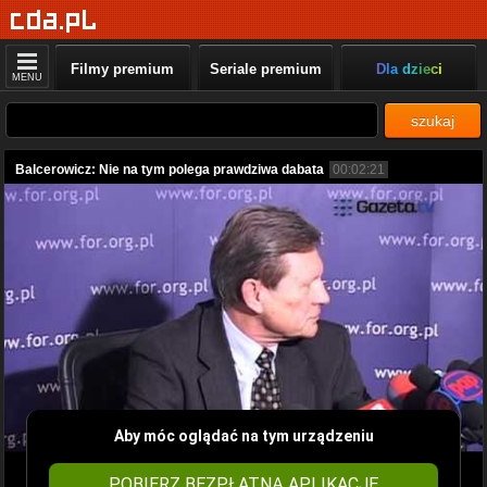
Filmy premium
Seriale premium
Dla dzieci
MENU
szukaj
Balcerowicz: Nie na tym polega prawdziwa dabata
00:02:21
Aby móc oglądać na tym urządzeniu
POBIERZ BEZPŁATNĄ APLIKACJĘ