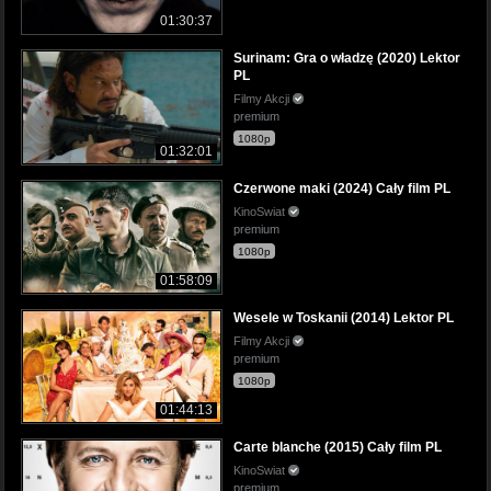
01:30:37
Surinam: Gra o władzę (2020) Lektor
PL
Filmy Akcji
premium
1080p
01:32:01
Czerwone maki (2024) Cały film PL
KinoSwiat
premium
1080p
01:58:09
Wesele w Toskanii (2014) Lektor PL
Filmy Akcji
premium
1080p
01:44:13
Carte blanche (2015) Cały film PL
KinoSwiat
premium