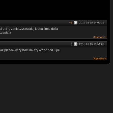
+1
2016-05-25 14:06:16
ej oni ją zanieczyszczają, jedna firma duża
czepiają
Odpowiedz
0
2018-01-15 19:51:00
ak przede wszystkim należy wziąć pod lupę
Odpowiedz