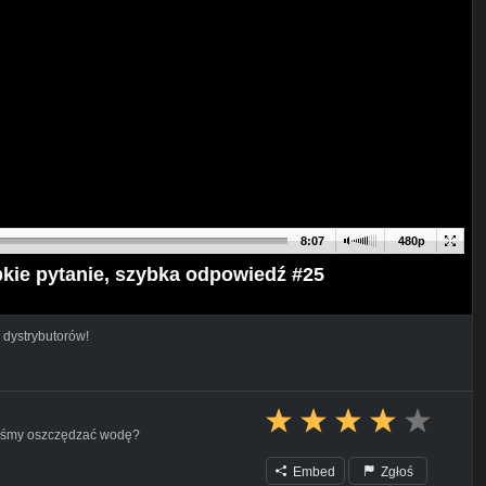
8:07
480p
kie pytanie, szybka odpowiedź #25
 dystrybutorów!
niśmy oszczędzać wodę?
Embed
Zgłoś