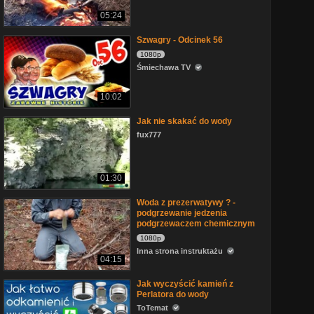
05:24
Szwagry - Odcinek 56
1080p
Śmiechawa TV
10:02
Jak nie skakać do wody
fux777
01:30
Woda z prezerwatywy ? -
podgrzewanie jedzenia
podgrzewaczem chemicznym
1080p
Inna strona instruktażu
04:15
Jak wyczyścić kamień z
Perlatora do wody
ToTemat