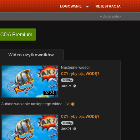
LOGOWANIE
REJESTRACJA
+ dodaj wideo
 CDA Premium
Wideo użytkowników
Następne wideo:
CZY ryby piją WODĘ?
1080p
JAK?!
02:24
Autoodtwarzanie następnego wideo
on
CZY ryby piją WODĘ?
1080p
JAK?!