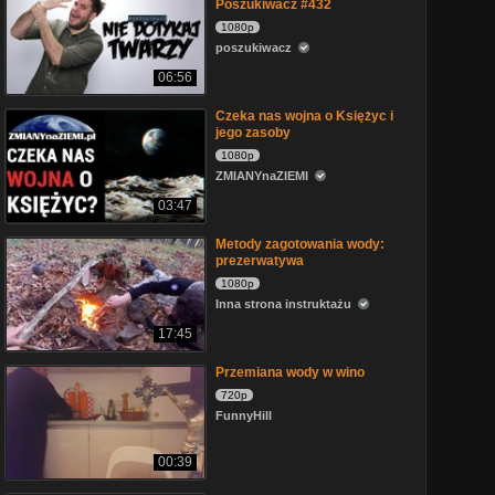
Poszukiwacz #432
1080p
poszukiwacz
06:56
Czeka nas wojna o Księżyc i
jego zasoby
1080p
ZMIANYnaZIEMI
03:47
Metody zagotowania wody:
prezerwatywa
1080p
Inna strona instruktażu
17:45
Przemiana wody w wino
720p
FunnyHill
00:39