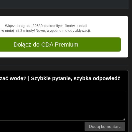
Włącz dostęp do 22689 znakomitych filmów i seriali
w mniej niż 2 minuty! Nowe, wygodne metody aktywacji.
Dołącz do CDA Premium
ać wodę? | Szybkie pytanie, szybka odpowiedź
Dodaj komentarz