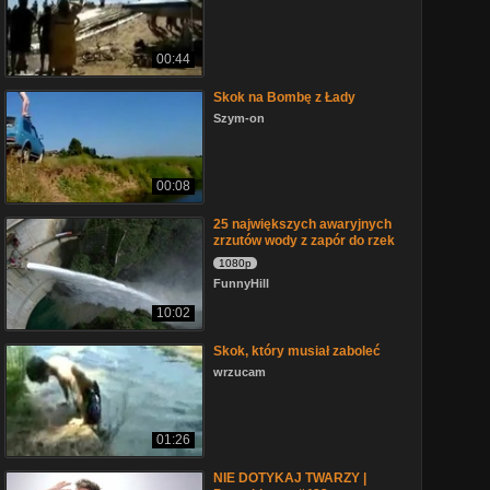
00:44
Skok na Bombę z Łady
Szym-on
00:08
25 największych awaryjnych
zrzutów wody z zapór do rzek
1080p
FunnyHill
10:02
Skok, który musiał zaboleć
wrzucam
01:26
NIE DOTYKAJ TWARZY |