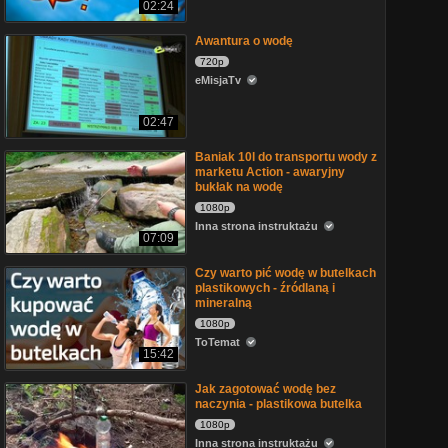
02:24
Awantura o wodę
720p
eMisjaTv
02:47
Baniak 10l do transportu wody z
marketu Action - awaryjny
bukłak na wodę
1080p
Inna strona instruktażu
07:09
Czy warto pić wodę w butelkach
plastikowych - źródlaną i
mineralną
1080p
ToTemat
15:42
Jak zagotować wodę bez
naczynia - plastikowa butelka
1080p
Inna strona instruktażu