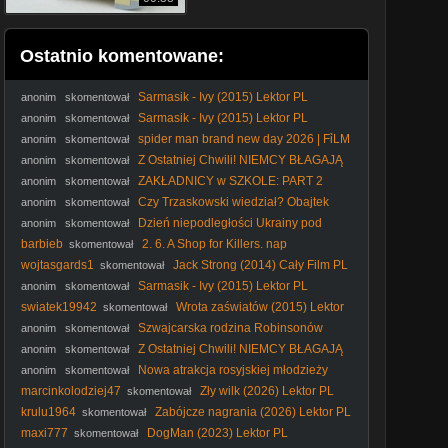
Ostatnio komentowane:
Sarmasik - Ivy (2015) Lektor PL
anonim
skomentował
Sarmasik - Ivy (2015) Lektor PL
anonim
skomentował
spider man brand new day 2026 | FỉLM
anonim
skomentował
W OPỉSỉE
Z Ostatniej Chwili! NIEMCY BŁAGAJĄ
anonim
skomentował
Unię o Blokadę Polskiego WYDOBYCIA! Co TRZEBA
ZAKŁADNICY w SZKOLE: PART 2
anonim
skomentował
Wiedzieć?
Czy Trzaskowski wiedział? Obajtek
anonim
skomentował
ujawnia nowe fakty!
Dzień niepodległości Ukrainy pod
anonim
skomentował
patronatem Rafała Trzaskowskiego.
barbieb
2. 6. A Shop for Killers. nap
skomentował
wojtasgards1
Jack Strong (2014) Cały Film PL
skomentował
Sarmasik - Ivy (2015) Lektor PL
anonim
skomentował
swiatek19942
Wrota zaświatów (2015) Lektor
skomentował
PL
Szwajcarska rodzina Robinsonów
anonim
skomentował
1960 lektor pl
Z Ostatniej Chwili! NIEMCY BŁAGAJĄ
anonim
skomentował
Unię o Blokadę Polskiego WYDOBYCIA! Co TRZEBA
Nowa atrakcja rosyjskiej młodzieży
anonim
skomentował
Wiedzieć?
marcinkolodziej47
Zły wilk (2026) Lektor PL
skomentował
krulu1964
Zabójcze nagrania (2026) Lektor PL
skomentował
maxi777
DogMan (2023) Lektor PL
skomentował