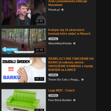
Ania Lewandowska kibicuje
Musiałowi
Plotek.pl
00:45
Kolejne top 10 aktorskich
kontuzji które widać w filmach
1080p
WatchMojoPolska
10:30
REWELACYJNE ĆWICZENIE NA
BARKI (środkowy akton) -
UNOSZENIE RAMIENIA z hantlą
BOKIEM na ŁAWCE
1080p
08:33
Trener Do Celu z Pasją...
Lego MOC - Couch
1080p
Fast Brick Builder
00:38