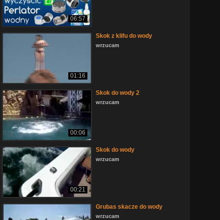
06:57
Skok z klifu do wody
wrzucam
01:16
Skok do wody 2
wrzucam
00:06
Skok do wody
wrzucam
00:21
Grubas skacze do wody
wrzucam