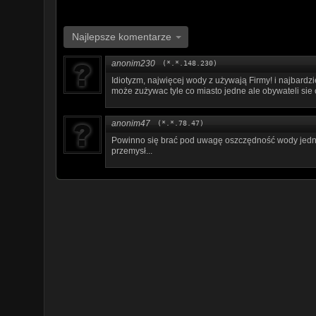
Najlepsze komentarze
anonim230
(*.*.148.230)
Idiotyzm, najwięcej wody z używają Firmy! i najbardzi
może zużywac tyle co miasto jedne ale obywateli sie 
anonim47
(*.*.78.47)
Powinno się brać pod uwagę oszczędność wody jedn
przemysł...