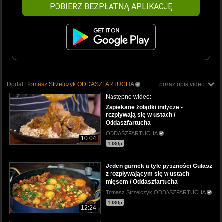
POBIERZ BEZPŁATNĄ APLIKACJĘ
Dodał:
Tomasz Strzelczyk ODDASZFARTUCHA
pokaż opis video
Następne wideo:
Zapiekane żołądki indycze -
rozpływają się w ustach /
Oddaszfartucha
ODDASZFARTUCHA
10:04
1080p
Jeden garnek a tyle pyszności Gulasz
z rozpływającym się w ustach
mięsem / Oddaszfartucha
Tomasz Strzelczyk ODDASZFARTUCHA
1080p
12:24