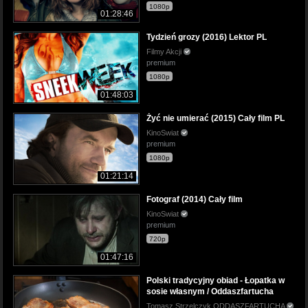
1080p
01:28:46
Tydzień grozy (2016) Lektor PL
Filmy Akcji
premium
1080p
01:48:03
Żyć nie umierać (2015) Cały film PL
KinoSwiat
premium
1080p
01:21:14
Fotograf (2014) Cały film
KinoSwiat
premium
720p
01:47:16
Polski tradycyjny obiad - Łopatka w
sosie własnym / Oddaszfartucha
Tomasz Strzelczyk ODDASZFARTUCHA