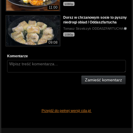
1080p
11:00
Dorsz w chrzanowym sosie to pyszny
niedrogi obiad / Oddaszfartucha
Tomasz Strzelczyk ODDASZFARTUCHA
1080p
09:08
Komentarze
Zamieść komentarz
Przejdź do pełnej wersji cda.pl