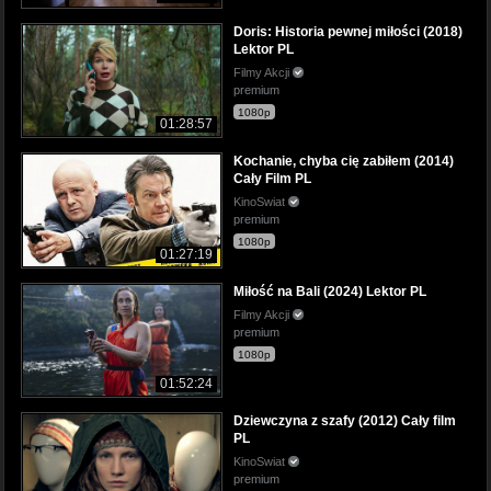
Doris: Historia pewnej miłości (2018)
Lektor PL
Filmy Akcji
premium
1080p
01:28:57
Kochanie, chyba cię zabiłem (2014)
Cały Film PL
KinoSwiat
premium
1080p
01:27:19
Miłość na Bali (2024) Lektor PL
Filmy Akcji
premium
1080p
01:52:24
Dziewczyna z szafy (2012) Cały film
PL
KinoSwiat
premium