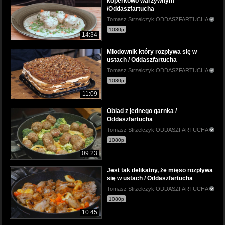
koperkowo warzywnym
/Oddaszfartucha
Tomasz Strzelczyk ODDASZFARTUCHA
1080p
14:34
Miodownik który rozpływa się w
ustach / Oddaszfartucha
Tomasz Strzelczyk ODDASZFARTUCHA
1080p
11:09
Obiad z jednego garnka /
Oddaszfartucha
Tomasz Strzelczyk ODDASZFARTUCHA
1080p
09:23
Jest tak delikatny, że mięso rozpływa
się w ustach / Oddaszfartucha
Tomasz Strzelczyk ODDASZFARTUCHA
1080p
10:45