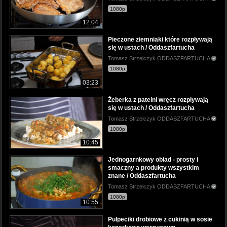
1080p
12:04
Pieczone ziemniaki które rozpływają
się w ustach / Oddaszfartucha
Tomasz Strzelczyk ODDASZFARTUCHA
1080p
03:23
Żeberka z patelni wręcz rozpływają
się w ustach / Oddaszfartucha
Tomasz Strzelczyk ODDASZFARTUCHA
1080p
10:45
Jednogarnkowy obiad - prosty i
smaczny a produkty wszystkim
znane / Oddaszfartucha
Tomasz Strzelczyk ODDASZFARTUCHA
1080p
10:55
Pulpeciki drobiowe z cukinią w sosie