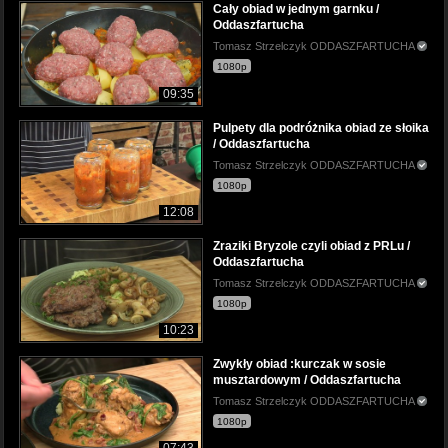
Cały obiad w jednym garnku /
Oddaszfartucha
Tomasz Strzelczyk ODDASZFARTUCHA
1080p
09:35
Pulpety dla podróżnika obiad ze słoika
/ Oddaszfartucha
Tomasz Strzelczyk ODDASZFARTUCHA
1080p
12:08
Zraziki Bryzole czyli obiad z PRLu /
Oddaszfartucha
Tomasz Strzelczyk ODDASZFARTUCHA
1080p
10:23
Zwykły obiad :kurczak w sosie
musztardowym / Oddaszfartucha
Tomasz Strzelczyk ODDASZFARTUCHA
1080p
07:43