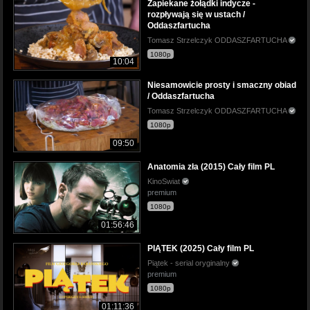
Zapiekane żołądki indycze -
rozpływają się w ustach /
Oddaszfartucha
Tomasz Strzelczyk ODDASZFARTUCHA
1080p
10:04
Niesamowicie prosty i smaczny obiad
/ Oddaszfartucha
Tomasz Strzelczyk ODDASZFARTUCHA
1080p
09:50
Anatomia zła (2015) Cały film PL
KinoSwiat
premium
1080p
01:56:46
PIĄTEK (2025) Cały film PL
Piątek - serial oryginalny
premium
1080p
01:11:36