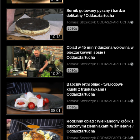
Sernik gotowany pyszny i bardzo
delikatny / Oddaszfartucha
Tomasz Strzelczyk ODDASZFARTUCHA
1080p
10:18
Obiad w 45 min ? duszona wołowina w
pieczarkowym sosie /
Oddaszfartucha
Tomasz Strzelczyk ODDASZFARTUCHA
1080p
10:30
Babciny letni obiad - twarogowe
kluski z truskawkami /
Oddaszfartucha
Tomasz Strzelczyk ODDASZFARTUCHA
1080p
08:01
Rodzinny obiad : Wielkanocny królik z
duszonymi ziemniakami w śmietanie /
Oddaszfartucha
Tomasz Strzelczyk ODDASZFARTUCHA