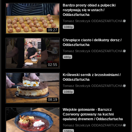
Bardzo prosty obiad a pulpeciki
rozpływają się w ustach /
Oddaszfartucha
Tomasz Strzelczyk ODDASZFARTUCHA
1080p
09:27
Chrupiące ciasto i delikatny dorsz /
Oddaszfartucha
Tomasz Strzelczyk ODDASZFARTUCHA
480p
02:55
Królewski sernik z brzoskwiniami /
Oddaszfartucha
Tomasz Strzelczyk ODDASZFARTUCHA
1080p
08:19
Wiejskie gotowanie - Barszcz
Czerwony gotowany na kuchni
opalanej drewnem / Oddaszfartucha
Tomasz Strzelczyk ODDASZFARTUCHA
1080p