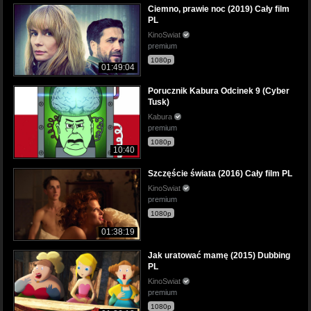
Ciemno, prawie noc (2019) Cały film
PL
KinoSwiat
premium
1080p
01:49:04
Porucznik Kabura Odcinek 9 (Cyber
Tusk)
Kabura
premium
1080p
10:40
Szczęście świata (2016) Cały film PL
KinoSwiat
premium
1080p
01:38:19
Jak uratować mamę (2015) Dubbing
PL
KinoSwiat
premium
1080p