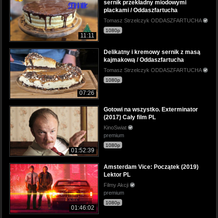
sernik przekładny miodowymi
plackami / Oddaszfartucha
Tomasz Strzelczyk ODDASZFARTUCHA
1080p
11:11
Delikatny i kremowy sernik z masą
kajmakową / Oddaszfartucha
Tomasz Strzelczyk ODDASZFARTUCHA
1080p
07:26
Gotowi na wszystko. Exterminator
(2017) Cały film PL
KinoSwiat
premium
1080p
01:52:39
Amsterdam Vice: Początek (2019)
Lektor PL
Filmy Akcji
premium
1080p
01:46:02