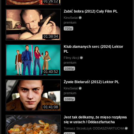
01:26:12
Zabić bobra (2012) Cały Film PL
KinoSwiat
premium
720p
01:38:04
Klub złamanych serc (2024) Lektor
PL
Filmy Akcji
premium
1080p
01:40:52
Żywie Biełaruś! (2012) Lektor PL
KinoSwiat
premium
1080p
01:41:08
Jest tak delikatny, że mięso rozpływa
się w ustach / Oddaszfartucha
Tomasz Strzelczyk ODDASZFARTUCHA