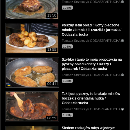
Tomasz Strzelczyk ODDASZFARTUCHA
1080p
13:50
Pyszny letni obiad : Kofty pieczone
młode ziemniaki i tzatziki z jarmużu /
Oddaszfartucha
Tomasz Strzelczyk ODDASZFARTUCHA
1080p
13:55
Szybko i tanio to moja propozycja na
pyszny obiad kotlety z kaszy i
pieczarek / Oddaszfartucha
Tomasz Strzelczyk ODDASZFARTUCHA
1080p
09:41
Taki jest pyszny, że brakuje mi słów
boczek z orientalną nutką /
Oddaszfartucha
Tomasz Strzelczyk ODDASZFARTUCHA
1080p
08:59
Siedem rodzajów mięs w jednym