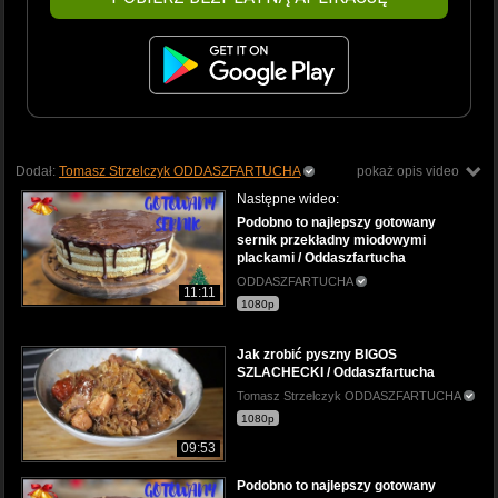
Dodał:
Tomasz Strzelczyk ODDASZFARTUCHA
pokaż opis video
Następne wideo:
Podobno to najlepszy gotowany
sernik przekładny miodowymi
plackami / Oddaszfartucha
ODDASZFARTUCHA
11:11
1080p
Jak zrobić pyszny BIGOS
SZLACHECKI / Oddaszfartucha
Tomasz Strzelczyk ODDASZFARTUCHA
1080p
09:53
Podobno to najlepszy gotowany