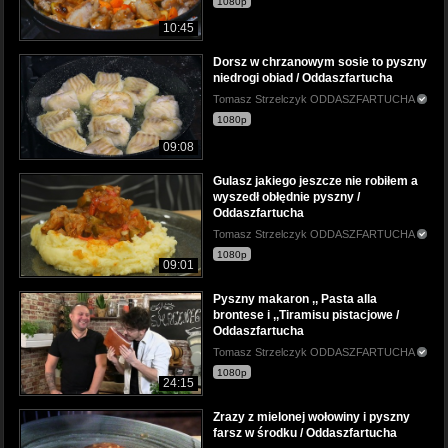
1080p
10:45
Dorsz w chrzanowym sosie to pyszny
niedrogi obiad / Oddaszfartucha
Tomasz Strzelczyk ODDASZFARTUCHA
1080p
09:08
Gulasz jakiego jeszcze nie robiłem a
wyszedł obłędnie pyszny /
Oddaszfartucha
Tomasz Strzelczyk ODDASZFARTUCHA
1080p
09:01
Pyszny makaron ,, Pasta alla
brontese i ,,Tiramisu pistacjowe /
Oddaszfartucha
Tomasz Strzelczyk ODDASZFARTUCHA
1080p
24:15
Zrazy z mielonej wołowiny i pyszny
farsz w środku / Oddaszfartucha