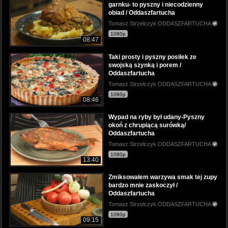
garnku- to pyszny i niecodzienny
obiad / Oddaszfartucha
Tomasz Strzelczyk ODDASZFARTUCHA
1080p
08:47
Taki prosty i pyszny posiłek ze
swojską szynką i porem /
Oddaszfartucha
Tomasz Strzelczyk ODDASZFARTUCHA
1080p
08:46
Wypad na ryby był udany-Pyszny
okoń z chrupiącą surówką/
Oddaszfartucha
Tomasz Strzelczyk ODDASZFARTUCHA
1080p
13:40
Zmiksowałem warzywa smak tej zupy
bardzo mnie zaskoczył /
Oddaszfartucha
Tomasz Strzelczyk ODDASZFARTUCHA
1080p
09:15