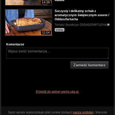
14:38
Soczysty i delikatny schab z
aromatycznym świątecznym sosem /
Oddaszfartucha
Tomasz Strzelczyk ODDASZFARTUCHA
1080p
11:04
Komentarze
Zamieść komentarz
Przejdź do pełnej wersji cda.pl
Nasz serwis wykorzystuje pliki cookie (zobacz
naszą politykę
). Warunki