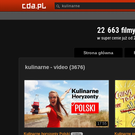
2
2
6
6
3
film
w super cenie już od 2
Strona główna
kulinarne
- video (3676)
17:55
Kulinarne horyzonty Polski
Kulinarne 
1080p