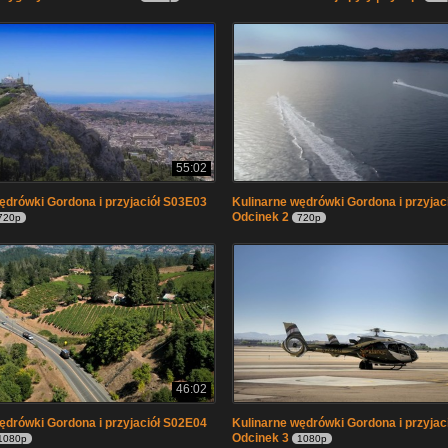
55:02
ędrówki Gordona i przyjaciół S03E03
Kulinarne wędrówki Gordona i przyjac
Odcinek 2
720p
720p
46:02
ędrówki Gordona i przyjaciół S02E04
Kulinarne wędrówki Gordona i przyjac
Odcinek 3
1080p
1080p