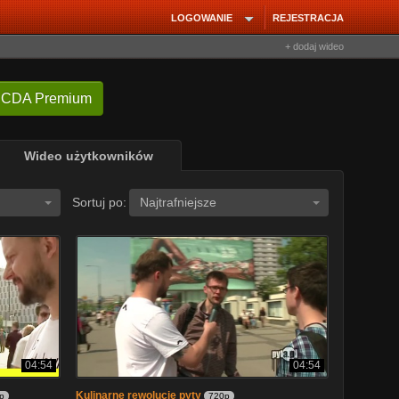
LOGOWANIE
REJESTRACJA
+ dodaj wideo
 CDA Premium
Wideo użytkowników
Sortuj po:
Najtrafniejsze
04:54
04:54
Kulinarne rewolucje pyty
p
720p