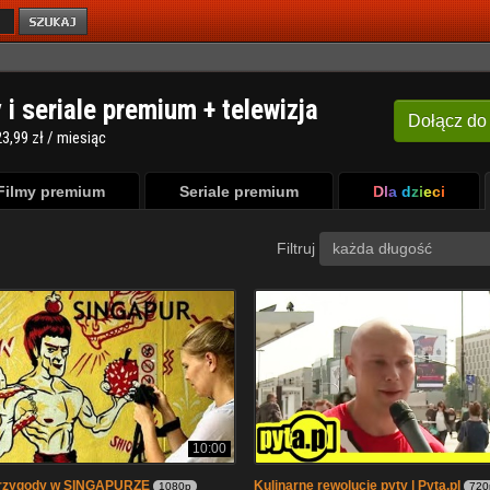
y i seriale premium + telewizja
Dołącz
do
3,99 zł / miesiąc
Filmy premium
Seriale premium
Dla dzieci
Filtruj
każda długość
10:00
przygody w SINGAPURZE
Kulinarne rewolucje pyty | Pyta.pl
1080p
720