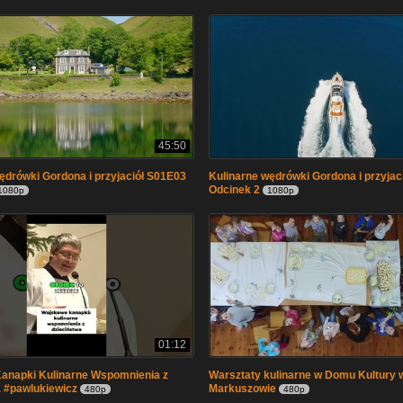
45:50
ędrówki Gordona i przyjaciół S01E03
Kulinarne wędrówki Gordona i przyjac
Odcinek 2
1080p
1080p
01:12
anapki Kulinarne Wspomnienia z
Warsztaty kulinarne w Domu Kultury 
 #pawlukiewicz
Markuszowie
480p
480p