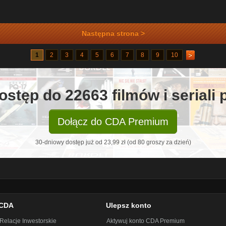
Następna strona >
1
2
3
4
5
6
7
8
9
10
ostęp do 22663 filmów i seriali
Dołącz do CDA Premium
30-dniowy dostęp już od 23,99 zł (od 80 groszy za dzień)
CDA
Ulepsz konto
Relacje Inwestorskie
Aktywuj konto CDA Premium