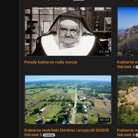
01:48
Porady kulinarne radia maryja
Kulinarne w
Odcinek 3
46:09
Kulinarne wędrówki Gordona i przyjaciół S02E05
Kulinarne w
Odcinek 5
Odcinek 4
1080p