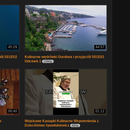
45:29
44:57
iół S01E02
Kulinarne wędrówki Gordona i przyjaciół S01E01
Odcinek 1
1080p
00:40
01:12
w
Wojskowe Kanapki Kulinarne Wspomnienia z
Dzieciństwa #pawlukiewicz
480p