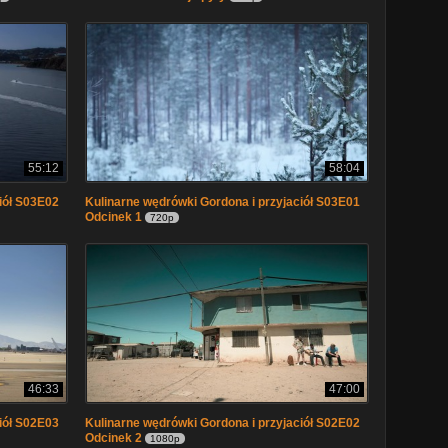
55:12
58:04
iół S03E02
Kulinarne wędrówki Gordona i przyjaciół S03E01
Odcinek 1
720p
46:33
47:00
iół S02E03
Kulinarne wędrówki Gordona i przyjaciół S02E02
Odcinek 2
1080p