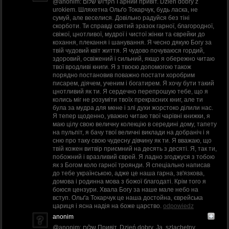
@anonim: הקדוש שלום Гарний привіт. Dzień dobry z
urokiem. Шляхетна Ольґо Токарчук, будь ласка, не
сумуй, але веселися. Довільно радуйся без тіні
скорботи. Ти справді святий зразок гарної, благородної,
свіжої, цнотливої, мудрої і чистої жінки та єврейки до
кохання, плекання і шанування. Я чесно дякую Богу за
твій чудовий квіт життя. Я чудово почуваюся гордий,
здоровий, освіжений і сильний, якщо я обережно читаю
твої вродливі книги. Я з твоєю допомогою також
порядно постановив поважно постати хоробрим
писарем, діячем, ученим і богатирем. Я хочу бути такий
цнотливий як ти. Я сердечно перепрошую тебе, що я
колись міг не розуміти твоїх прекрасних книг, але ти
була за мудра для мене і злі духи жорстоко ділили нас.
Я тепер щоденно, уважно читаю твої чарівні книжки, я
маю цілу свою величну колекцію в середині дому, тапету
на пульпіт, я бачу твої величні виклади на добраніч і я
сню про таку свою чудесну дівчину як ти. Я вважаю, що
твій кожен витвір приємний на десять з десяті. Я, так ти,
побожний і вразливий єврей. Я ладно згоджуся з тобою
як з Богом коло гарної троянди. Я спеціально написав
до тебе українською, адже це наша гарна, зв'язкова,
домова і родинна мова з божої благодаті. Крім того я
боюся цензури. Хвала Богу за наше мале небо на
вступ. Ольґа Токарчук це наша достойна, єврейська
цариця і ясна надія на боже царство.
odpowiedz
anonim
@anonim: שלום Привіт. Dzień dobry. Ja, szlachetny