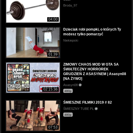
Broda_97
04:00
Dzieciak robi pompki, o których Ty
możesz tylko pomarzyć
Niekiepski
01:39
ZIMOWY CHAOS MOD W GTA SA
ŚWIĄTECZNY HORROREK
GRUDZIEŃ Z ASASYNEM | Asasyn08
[NA ŻYWO]
Asasyn08
02:15:36
480p
ŚMIESZNE FILMIKI 2019 # 82
ŚMIESZNY TUBE PL
480p
07:53