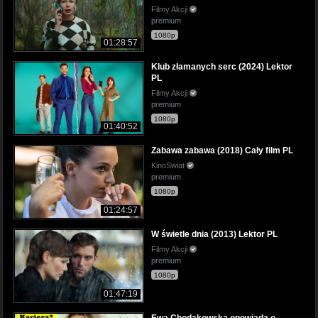
Filmy Akcji
premium
1080p
01:28:57
Klub złamanych serc (2024) Lektor
PL
Filmy Akcji
premium
1080p
01:40:52
Zabawa zabawa (2018) Cały film PL
KinoSwiat
premium
1080p
01:24:57
W świetle dnia (2013) Lektor PL
Filmy Akcji
premium
1080p
01:47:19