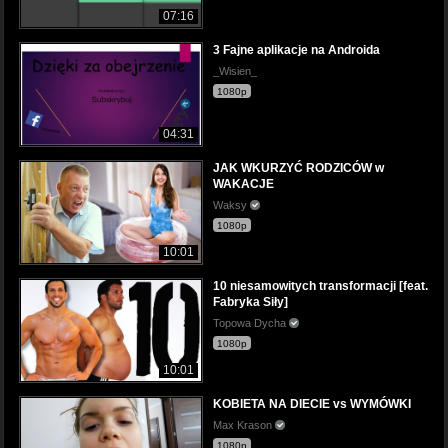
07:16
3 Fajne aplikacje na Androida
_Wisien_
1080p
04:31
JAK WKURZYĆ RODZICÓW w
WAKACJE
Waksy
1080p
10:01
10 niesamowitych transformacji [feat.
Fabryka Siły]
Topowa Dycha
1080p
10:01
KOBIETA NA DIECIE vs WYMÓWKI
Max Krason
1080p