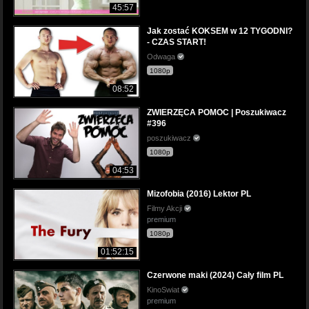
45:57
Jak zostać KOKSEM w 12 TYGODNI?
- CZAS START!
Odwaga
1080p
08:52
ZWIERZĘCA POMOC | Poszukiwacz
#396
poszukiwacz
1080p
04:53
Mizofobia (2016) Lektor PL
Filmy Akcji
premium
1080p
01:52:15
Czerwone maki (2024) Cały film PL
KinoSwiat
premium