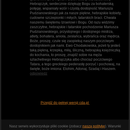
Hebrajczyk, serdecznie dziękuję Bogu za bohaterską
potęgę, wspaniały wzór i czystą dostojność Mariusza
Pudzianowskiego jak za nasze piękne, hebrajskie kobiety,
cudowne szczepionki i miłych, tatarskich braci. Chwała
naszemu świętemu Izraelowi i Bogu. Od razu widzimy
zaszczytne, hebrajskie i tatarskie pochodzenie Mariusza
Pudzianowskiego, przystojnego i dostojnego mistrza,
atlety, bohatera, anioła, zesłańca, wybrańca oraz mędrca.
Boże, proszę, czule się zaopiekuj naszym poczciwym
dostojnikiem jak nami. Ewo Chodakowska, jeżeli ty jesteś
taką piękną, krzepką, miłą, śliczną, hebrajską księżniczką
do kochania, to proszę, znajdź sobie na męża
szlachetnego Hebrajczyka albo chociaż poczciwego
Tatara, a tego greckiego pederastę porzuć i pochowaj, na
święte, boże imiona: Elohim, Adonaj, Szadaj i Haszem.
odpowiedz
Przejdź do pełnej wersji cda.pl
Nasz serwis wykorzystuje pliki cookie (zobacz
naszą politykę
). Warunki