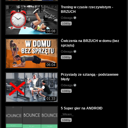
Trening w czasie rzeczywistym -
BRZUCH
Odwaga
1080p
06:08
Ćwiczenia na BRZUCH w domu (bez
sprzętu)
Odwaga
1080p
06:04
Przysiady ze sztangą - podstawowe
błędy
Odwaga
1080p
01:33
5 Super gier na ANDROID
_Wisien_
1080p