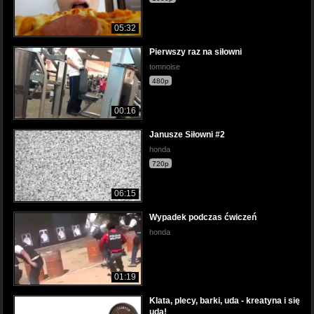
05:32
Pierwszy raz na siłowni
tomnoise
480p
00:16
Janusze Siłowni #2
honda
720p
06:15
Wypadek podczas ćwiczeń
honda
01:19
Klata, plecy, barki, uda - kreatyna i się
uda!