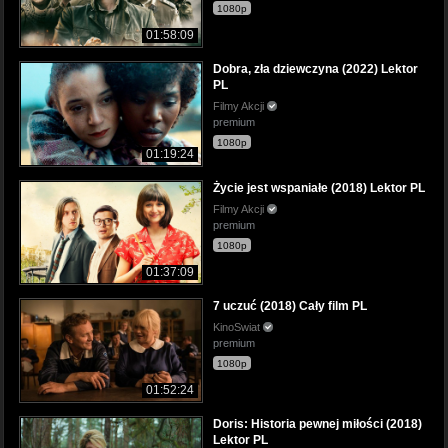
1080p
01:58:09
Dobra, zła dziewczyna (2022) Lektor
PL
Filmy Akcji
premium
1080p
01:19:24
Życie jest wspaniałe (2018) Lektor PL
Filmy Akcji
premium
1080p
01:37:09
7 uczuć (2018) Cały film PL
KinoSwiat
premium
1080p
01:52:24
Doris: Historia pewnej miłości (2018)
Lektor PL