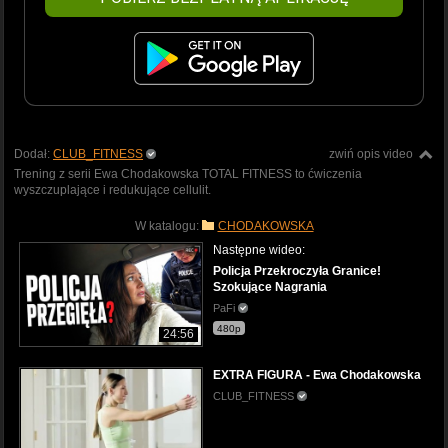
Dodał:
CLUB_FITNESS
zwiń opis video
Trening z serii Ewa Chodakowska TOTAL FITNESS to ćwiczenia
wyszczuplające i redukujące cellulit.
W katalogu:
CHODAKOWSKA
Następne wideo:
Policja Przekroczyła Granice!
Szokujące Nagrania
PaFi
480p
24:56
EXTRA FIGURA - Ewa Chodakowska
CLUB_FITNESS