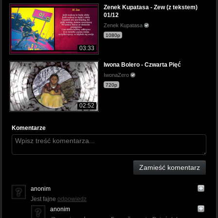
Zenek Kupatasa - Zew (z tekstem)
01/12
Zenek Kupatasa
1080p
03:33
Iwona Bolero - Czwarta Pięć
IwonaZero
720p
02:52
Komentarze
Zamieść komentarz
anonim
Jest fajne
odpowiedz
anonim