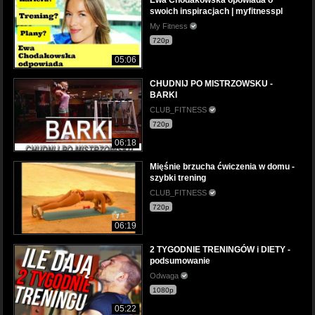
Ewa Chodakowska opowiada o
swoich inspiracjach | myfitnesspl
My Fitness
720p
05:06
CHUDNIJ PO MISTRZOWSKU -
BARKI
CLUB_FITNESS
720p
06:18
Mięśnie brzucha ćwiczenia w domu -
szybki trening
CLUB_FITNESS
720p
06:19
2 TYGODNIE TRENINGÓW i DIETY -
podsumowanie
Odwaga
1080p
05:22