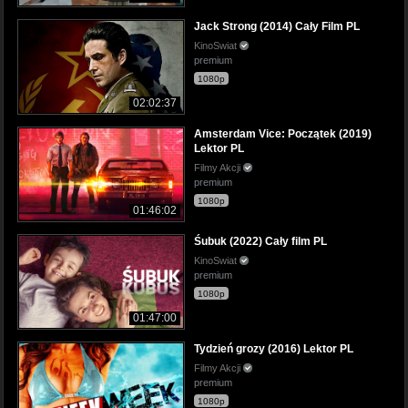
Jack Strong (2014) Cały Film PL
KinoSwiat
premium
1080p
02:02:37
Amsterdam Vice: Początek (2019)
Lektor PL
Filmy Akcji
premium
1080p
01:46:02
Śubuk (2022) Cały film PL
KinoSwiat
premium
1080p
01:47:00
Tydzień grozy (2016) Lektor PL
Filmy Akcji
premium
1080p