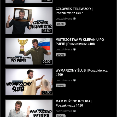
CZŁOWIEK TELEWIZOR |
Poszukiwacz #407
poszukiwacz
1080p
05:50
MISTRZOSTWA W KLEPANIU PO
PUPIE | Poszukiwacz #408
poszukiwacz
1080p
06:06
WYMARZONY ŚLUB | Poszukiwacz
#409
poszukiwacz
1080p
07:00
MAM DUŻEGO KCIUKA |
Poszukiwacz #410
poszukiwacz
1080p