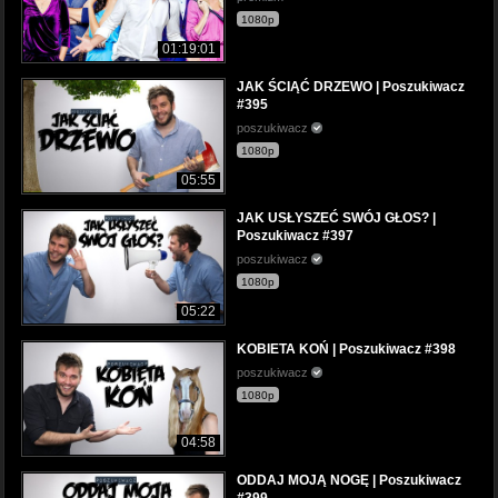
1080p
01:19:01
JAK ŚCIĄĆ DRZEWO | Poszukiwacz
#395
poszukiwacz
1080p
05:55
JAK USŁYSZEĆ SWÓJ GŁOS? |
Poszukiwacz #397
poszukiwacz
1080p
05:22
KOBIETA KOŃ | Poszukiwacz #398
poszukiwacz
1080p
04:58
ODDAJ MOJĄ NOGĘ | Poszukiwacz