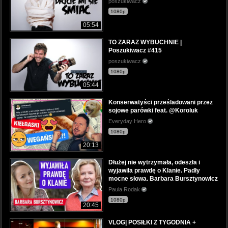
poszukiwacz
1080p
05:54
TO ZARAZ WYBUCHNIE |
Poszukiwacz #415
poszukiwacz
1080p
05:44
Konserwatyści prześladowani przez
sojowe parówki feat. @Koroluk
Everyday Hero
1080p
20:13
Dłużej nie wytrzymała, odeszła i
wyjawiła prawdę o Klanie. Padły
mocne słowa. Barbara Bursztynowicz
Paula Rodak
1080p
20:45
VLOG| POSIŁKI Z TYGODNIA +