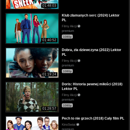
01:48:03
Klub złamanych serc (2024) Lektor
PL
Filmy Akcji
premium
1080p
01:40:52
Dobra, zła dziewczyna (2022) Lektor
PL
Filmy Akcji
premium
1080p
01:19:24
Doris: Historia pewnej miłości (2018)
Lektor PL
Filmy Akcji
premium
1080p
01:28:57
Pech to nie grzech (2018) Cały film PL
KinoSwiat
premium