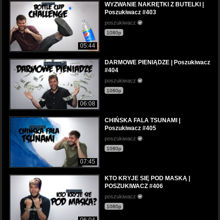
WYZWANIE NAKRĘTKI Z BUTELKI |
Poszukiwacz #403
poszukiwacz
1080p
05:44
DARMOWE PIENIĄDZE | Poszukiwacz
#404
poszukiwacz
1080p
06:08
CHIŃSKA FALA TSUNAMI |
Poszukiwacz #405
poszukiwacz
1080p
07:45
KTO KRYJE SIĘ POD MASKĄ |
POSZUKIWACZ #406
poszukiwacz
1080p
06:04