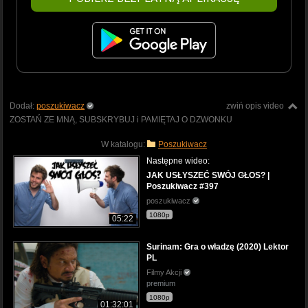
Dodał:
poszukiwacz
zwiń opis video
ZOSTAŃ ZE MNĄ, SUBSKRYBUJ i PAMIĘTAJ O DZWONKU
W katalogu:
Poszukiwacz
Następne wideo:
JAK USŁYSZEĆ SWÓJ GŁOS? |
Poszukiwacz #397
poszukiwacz
1080p
05:22
Surinam: Gra o władzę (2020) Lektor
PL
Filmy Akcji
premium
1080p
01:32:01