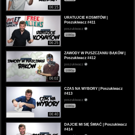
06:15
URATUJCIE KOSMITÓW |
Poszukiwacz #411
poszukiwacz
1080p
06:25
ZAWODY W PUSZCZANIU BĄKÓW |
Poszukiwacz #412
poszukiwacz
1080p
06:02
CZAS NA WYBORY | Poszukiwacz
#413
poszukiwacz
1080p
06:40
DAJCIE MI SIĘ ŚMIAĆ | Poszukiwacz
#414