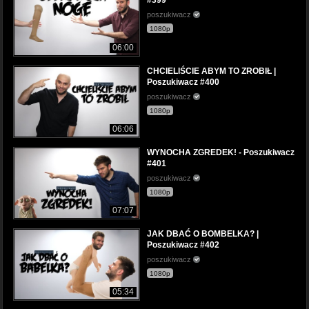
#399
poszukiwacz
1080p
06:00
CHCIELIŚCIE ABYM TO ZROBIŁ |
Poszukiwacz #400
poszukiwacz
1080p
06:06
WYNOCHA ZGREDEK! - Poszukiwacz
#401
poszukiwacz
1080p
07:07
JAK DBAĆ O BOMBELKA? |
Poszukiwacz #402
poszukiwacz
1080p
05:34