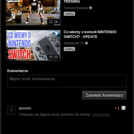
TRENING
TypowyFitnesiak
1080p
11:16
Co wiemy o konsoli NINTENDO
SWITCH? - UPDATE
Mediakraft TV
1080p
05:20
Komentarze
Zamieść komentarz
anonim
+ 1
Chłopaki na zdjęciu dość podobni do siebie.
odpowiedz