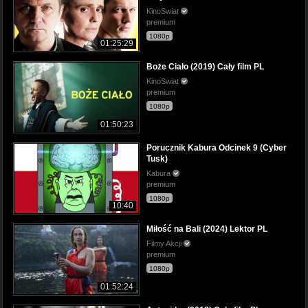
KinoSwiat
premium
1080p
01:25:29
Boże Ciało (2019) Cały film PL
KinoSwiat
premium
1080p
01:50:23
Porucznik Kabura Odcinek 9 (Cyber
Tusk)
Kabura
premium
1080p
10:40
Miłość na Bali (2024) Lektor PL
Filmy Akcji
premium
1080p
01:52:24