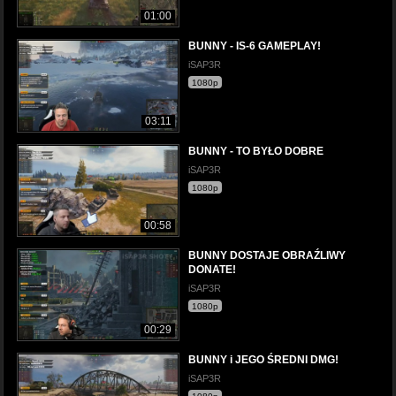
01:00
BUNNY - IS-6 GAMEPLAY!
iSAP3R
1080p
03:11
BUNNY - TO BYŁO DOBRE
iSAP3R
1080p
00:58
BUNNY DOSTAJE OBRAŹLIWY
DONATE!
iSAP3R
1080p
00:29
BUNNY i JEGO ŚREDNI DMG!
iSAP3R