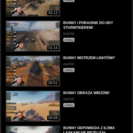
1080p
00:13
BUNNY i PORADNIK DO GRY
STURMTIGEREM!
iSAP3R
1080p
01:14
BUNNY MISTRZEM LIGHTÓW?
iSAP3R
1080p
00:52
BUNNY OBRAŻA WIDZÓW!
iSAP3R
1080p
00:08
BUNNY ODPOWIADA Z ILOMA
LASKAMI SIĘ PRZELIZAŁ