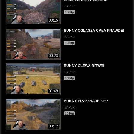
iSAP3R
1080p
00:15
BUNNY OGŁASZA CAŁĄ PRAWDĘ!
iSAP3R
1080p
00:23
BUNNY OLEWA BITWE!
iSAP3R
1080p
01:49
BUNNY PRZYZNAJE SIĘ?
iSAP3R
1080p
00:12