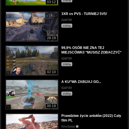
1080p
03:12
3XR vs PVS - TURNIEJ 5V5!
iSAP3R
1080p
28:19
99,9% OSÓB NIE ZNA TEJ
MIEJSCÓWKI! *MUSISZ ZOBACZYĆ*
iSAP3R
1080p
02:10
A KU*WA ZABIJAJ GO...
iSAP3R
1080p
00:19
Prawdziwe życie aniołów (2022) Cały
film PL
KinoSwiat