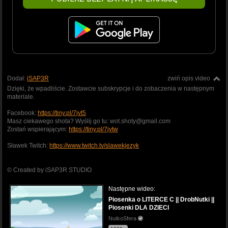
Dodał:
iSAP3R
zwiń opis video
Dzięki, że wpadliście. Zostawcie subskrypcje i do zobaczenia w następnym
materiale.
Facebook:
https://tiny.pl/7jvt5
Masz ciekawego shota? Wyślij go tu: wot.shoty@gmail.com
Zostań wspierającym:
https://tiny.pl/7jvtw
Sławek Twitch:
https://www.twitch.tv/slawekjezyk
© Created by iSAP3R STUDIO
Następne wideo:
Piosenka o LITERCE C || DrobNutki ||
Piosenki DLA DZIECI
NutkoSfera