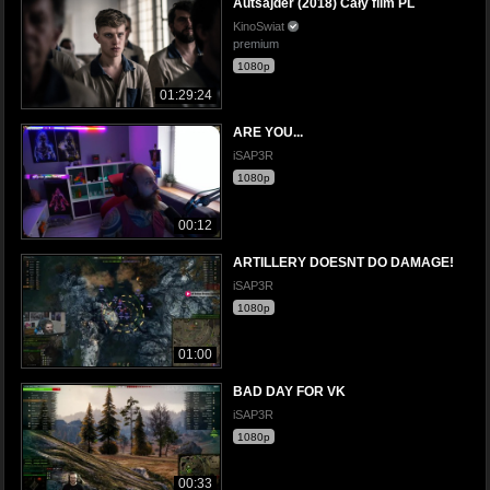
Autsajder (2018) Cały film PL
KinoSwiat
premium
1080p
01:29:24
ARE YOU...
iSAP3R
1080p
00:12
ARTILLERY DOESNT DO DAMAGE!
iSAP3R
1080p
01:00
BAD DAY FOR VK
iSAP3R
1080p
00:33