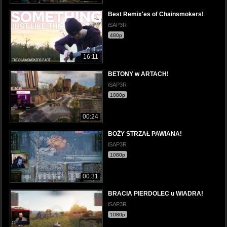
Best Remix'es of Chainsmokers!
iSAP3R
480p
16:11
BETONY w ARTACH!
iSAP3R
1080p
00:24
BOŻY STRZAŁ PAWIANA!
iSAP3R
1080p
00:31
BRACIA PIERDOLEC u WIADRA!
iSAP3R
1080p