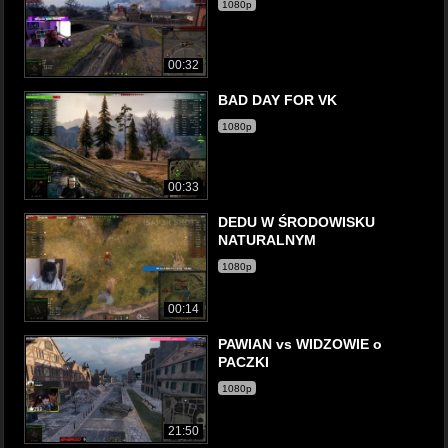
1080p
00:32
BAD DAY FOR VK
1080p
00:33
DEDU W ŚRODOWISKU
NATURALNYM
1080p
00:14
PAWIAN vs WIDZOWIE o
PACZKI
1080p
21:50