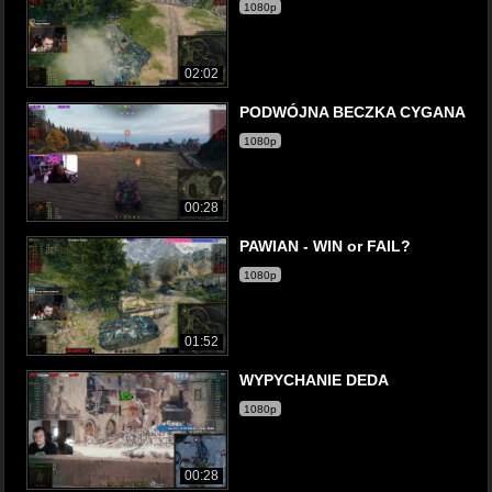
1080p
02:02
PODWÓJNA BECZKA CYGANA
1080p
00:28
PAWIAN - WIN or FAIL?
1080p
01:52
WYPYCHANIE DEDA
1080p
00:28