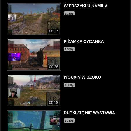
WIERSZYKI U KAMILA
1080p
00:17
PIŻAMKA CYGANKA
1080p
00:26
IYOUXIN W SZOKU
1080p
00:18
DUPKI SIĘ NIE WYSTAWIA
1080p