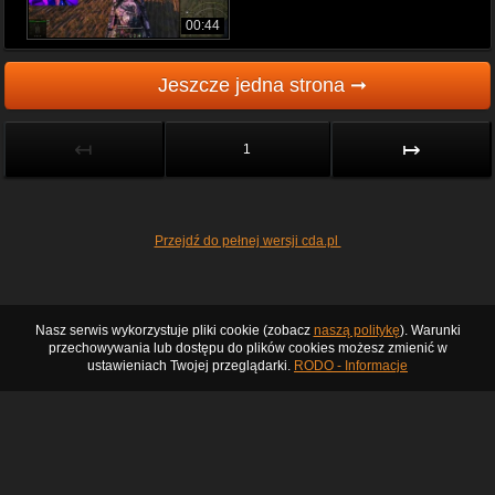
00:44
Jeszcze jedna strona ➞
↤
↦
1
Przejdź do pełnej wersji cda.pl
Nasz serwis wykorzystuje pliki cookie (zobacz
naszą politykę
). Warunki
przechowywania lub dostępu do plików cookies możesz zmienić w
ustawieniach Twojej przeglądarki.
RODO - Informacje