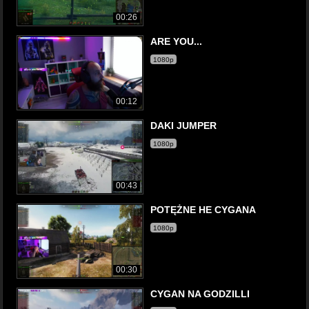
00:26
ARE YOU...
1080p
00:12
DAKI JUMPER
1080p
00:43
POTĘŻNE HE CYGANA
1080p
00:30
CYGAN NA GODZILLI