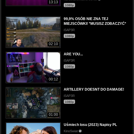
13:13
1080p
99,9% OSÓB NIE ZNA TEJ
MIEJSCÓWKI! *MUSISZ ZOBACZYĆ*
iSAP3R
1080p
02:10
ARE YOU...
iSAP3R
1080p
00:12
ARTILLERY DOESNT DO DAMAGE!
iSAP3R
1080p
01:00
Uśmiech losu (2023) Napisy PL
KinoSwiat