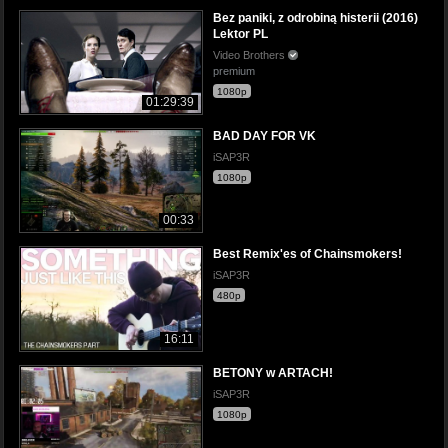
Bez paniki, z odrobiną histerii (2016)
Lektor PL
Video Brothers
premium
1080p
01:29:39
BAD DAY FOR VK
iSAP3R
1080p
00:33
Best Remix'es of Chainsmokers!
iSAP3R
480p
16:11
BETONY w ARTACH!
iSAP3R
1080p