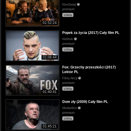
KinoSwiat
premium
1080p
01:52:24
Popek za życia (2017) Cały film PL
Netlook
premium
1080p
01:06:44
Fox: Grzechy przeszłości (2017)
Lektor PL
Filmy Akcji
premium
1080p
01:40:41
Dom zły (2009) Cały film PL
Media4fun
premium
1080p
01:45:21