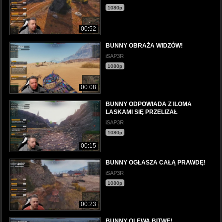
1080p
00:52
BUNNY OBRAŻA WIDZÓW!
iSAP3R
1080p
00:08
BUNNY ODPOWIADA Z ILOMA
LASKAMI SIĘ PRZELIZAŁ
iSAP3R
1080p
00:15
BUNNY OGŁASZA CAŁĄ PRAWDĘ!
iSAP3R
1080p
00:23
BUNNY OLEWA BITWE!