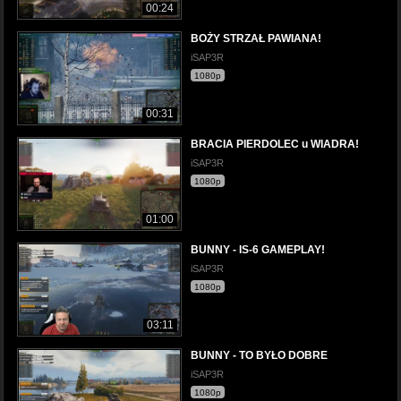
00:24
BOŻY STRZAŁ PAWIANA!
iSAP3R
1080p
00:31
BRACIA PIERDOLEC u WIADRA!
iSAP3R
1080p
01:00
BUNNY - IS-6 GAMEPLAY!
iSAP3R
1080p
03:11
BUNNY - TO BYŁO DOBRE
iSAP3R
1080p