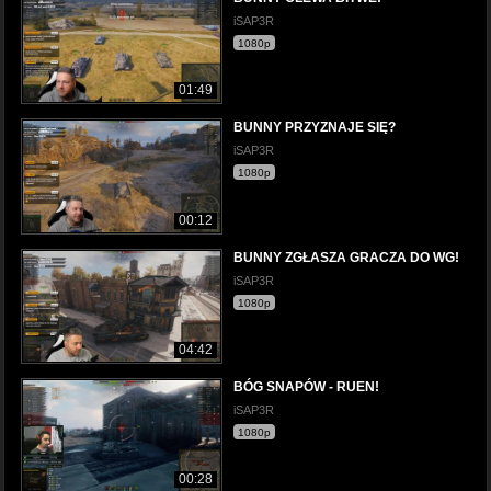
iSAP3R
1080p
01:49
BUNNY PRZYZNAJE SIĘ?
iSAP3R
1080p
00:12
BUNNY ZGŁASZA GRACZA DO WG!
iSAP3R
1080p
04:42
BÓG SNAPÓW - RUEN!
iSAP3R
1080p
00:28