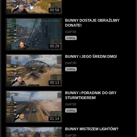
00:58
BUNNY DOSTAJE OBRAŹLIWY
DONATE!
iSAP3R
1080p
00:29
BUNNY i JEGO ŚREDNI DMG!
iSAP3R
1080p
00:13
BUNNY i PORADNIK DO GRY
STURMTIGEREM!
iSAP3R
1080p
01:14
BUNNY MISTRZEM LIGHTÓW?
iSAP3R