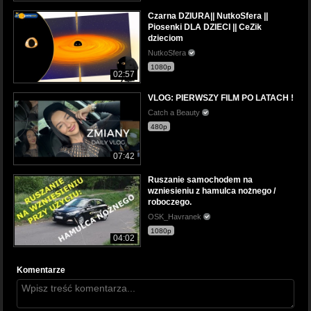
Czarna DZIURA|| NutkoSfera ||
Piosenki DLA DZIECI || CeZik
dzieciom
NutkoSfera
1080p
02:57
VLOG: PIERWSZY FILM PO LATACH !
Catch a Beauty
480p
07:42
Ruszanie samochodem na
wzniesieniu z hamulca nożnego /
roboczego.
OSK_Havranek
1080p
04:02
Komentarze