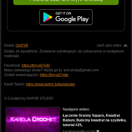
Dodał:
iSAP3R
zwiń opis video
Dzięki, że wpadliście. Zostawcie subskrypcje i do zobaczenia w następnym
materiale.
Facebook:
https://tiny.pl/7jvt5
Masz ciekawego shota? Wyślij go tu: wot.shoty@gmail.com
Zostań wspierającym:
https://tiny.pl/7jvtw
Kamil Twitch:
https://www.twitch.tv/kamileater
© Created by iSAP3R STUDIO
Następne wideo:
Łączenie Granny Square, Kwadrat
Babuni, Babciny kwadrat na szydełku,
tutorial #25,
karolinakowalikcrochet