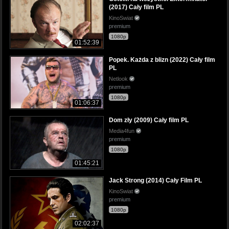
(2017) Cały film PL
KinoSwiat
premium
1080p
01:52:39
Popek. Każda z blizn (2022) Cały film
PL
Netlook
premium
1080p
01:06:37
Dom zły (2009) Cały film PL
Media4fun
premium
1080p
01:45:21
Jack Strong (2014) Cały Film PL
KinoSwiat
premium
1080p
02:02:37