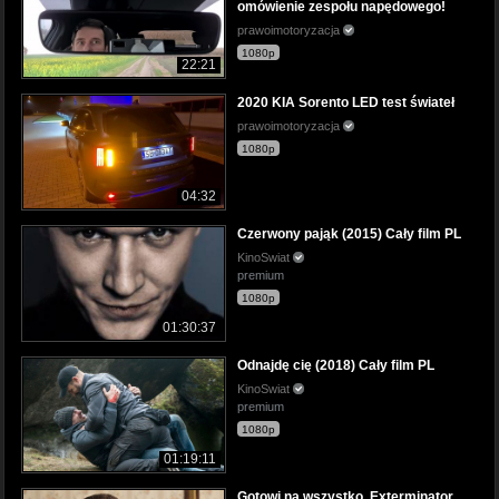
omówienie zespołu napędowego!
prawoimotoryzacja
1080p
22:21
2020 KIA Sorento LED test świateł
prawoimotoryzacja
1080p
04:32
Czerwony pająk (2015) Cały film PL
KinoSwiat
premium
1080p
01:30:37
Odnajdę cię (2018) Cały film PL
KinoSwiat
premium
1080p
01:19:11
Gotowi na wszystko. Exterminator