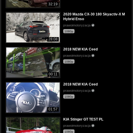
32:19
2020 Mazda CX-30 180 Skyactiv-X M
Hybrid Enso
prawoimotoryzacja
1080p
28:08
2018 NEW KIA Ceed
prawoimotoryzacja
1080p
00:11
2018 NEW KIA Ceed
prawoimotoryzacja
1080p
01:57
KIA Stinger GT TEST PL
prawoimotoryzacja
1080p