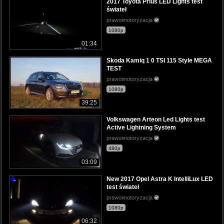
2017 Toyota Prius LED Lights test
świateł
prawoimotoryzacja
1080p
01:34
Skoda Kamiq 1 0 TSI 115 Style MEGA
TEST
prawoimotoryzacja
1080p
39:25
Volkswagen Arteon Led Lights test
Active Lightning System
prawoimotoryzacja
480p
03:09
New 2017 Opel Astra K IntelliLux LED
test świateł
prawoimotoryzacja
1080p
06:32