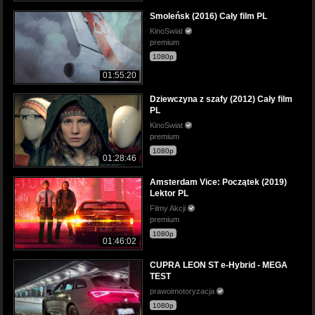
Smoleńsk (2016) Cały film PL
KinoSwiat
premium
1080p
01:55:20
Dziewczyna z szafy (2012) Cały film
PL
KinoSwiat
premium
1080p
01:28:46
Amsterdam Vice: Początek (2019)
Lektor PL
Filmy Akcji
premium
1080p
01:46:02
CUPRA LEON ST e-Hybrid - MEGA
TEST
prawoimotoryzacja
1080p