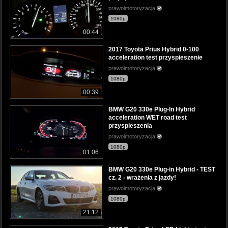
prawoimotoryzacja
1080p
00:44
2017 Toyota Prius Hybrid 0-100
acceleration test przyspieszenie
prawoimotoryzacja
1080p
00:39
BMW G20 330e Plug-In Hybrid
acceleration WET road test
przyspieszenia
prawoimotoryzacja
1080p
01:06
BMW G20 330e Plug-in Hybrid - TEST
cz. 2 - wrażenia z jazdy!
prawoimotoryzacja
1080p
21:12