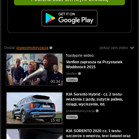
Dodał:
prawoimotoryzacja
pokaż opis video
Następne wideo:
Venflon zaprasza na Przystanek
Woddstock 2015
Venflon
1080p
00:34
KIA Sorento Hybrid - cz. 2 testu-
wrażenia z jazdy, zużycie paliwa,
osiągi, wyciszenie, itd.
prawoimotoryzacja
1080p
15:40
KIA SORENTO 2020 cz. 1 testu-
szczerze o wnętrzu, test świateł oraz