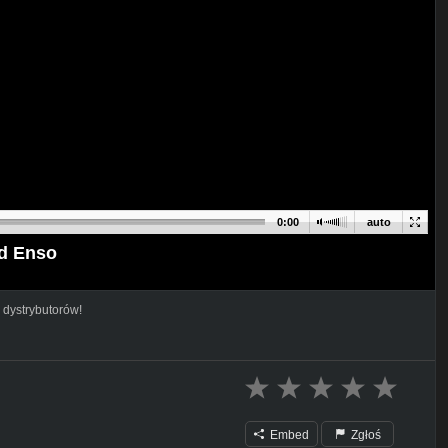
0:00
auto
id Enso
 dystrybutorów!
Embed
Zgłoś