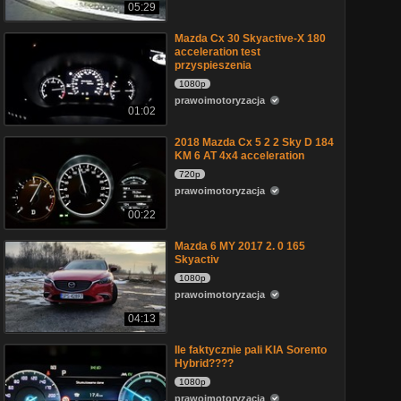
05:29
Mazda Cx 30 Skyactive-X 180
acceleration test
przyspieszenia
1080p
prawoimotoryzacja
01:02
2018 Mazda Cx 5 2 2 Sky D 184
KM 6 AT 4x4 acceleration
720p
prawoimotoryzacja
00:22
Mazda 6 MY 2017 2. 0 165
Skyactiv
1080p
prawoimotoryzacja
04:13
Ile faktycznie pali KIA Sorento
Hybrid????
1080p
prawoimotoryzacja