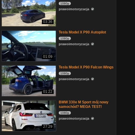
1080p
prawoimotoryzacja
03:36
Tesla Model X P90 Autopilot
1080p
prawoimotoryzacja
01:09
Tesla Model X P90 Falcon Wings
1080p
prawoimotoryzacja
01:22
BMW 330e M Sport mój nowy
samochód? MEGA TEST!
1080p
prawoimotoryzacja
27:29