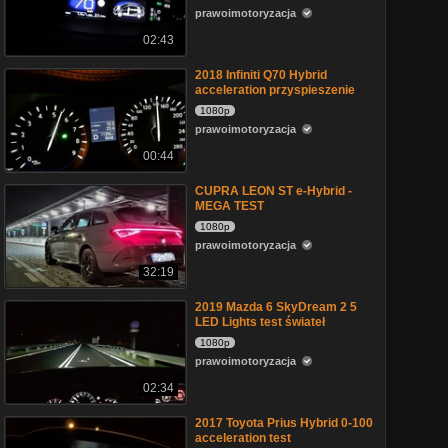
prawoimotoryzacja
02:43
2018 Infiniti Q70 Hybrid
acceleration przyspieszenie
1080p
prawoimotoryzacja
00:44
CUPRA LEON ST e-Hybrid -
MEGA TEST
1080p
prawoimotoryzacja
32:19
2019 Mazda 6 SkyDream 2 5
LED Lights test świateł
1080p
prawoimotoryzacja
02:34
2017 Toyota Prius Hybrid 0-100
acceleration test