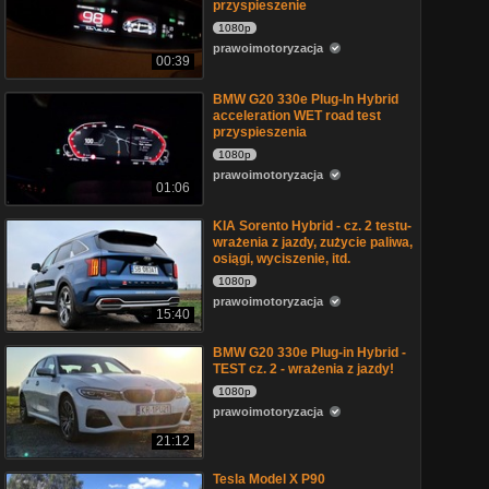
przyspieszenie
1080p
prawoimotoryzacja
00:39
BMW G20 330e Plug-In Hybrid
acceleration WET road test
przyspieszenia
1080p
prawoimotoryzacja
01:06
KIA Sorento Hybrid - cz. 2 testu-
wrażenia z jazdy, zużycie paliwa,
osiągi, wyciszenie, itd.
1080p
prawoimotoryzacja
15:40
BMW G20 330e Plug-in Hybrid -
TEST cz. 2 - wrażenia z jazdy!
1080p
prawoimotoryzacja
21:12
Tesla Model X P90