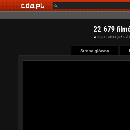
2
2
6
7
9
film
w super cenie już od 2
Strona główna