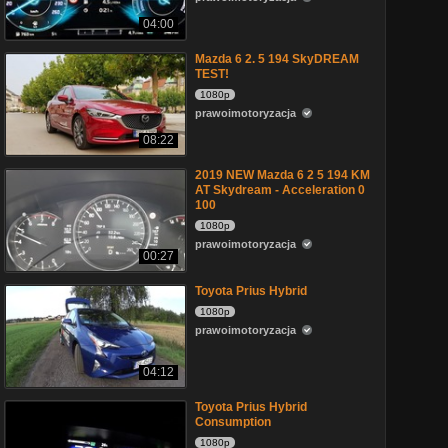
04:00
Mazda 6 2. 5 194 SkyDREAM
TEST!
1080p
prawoimotoryzacja
08:22
2019 NEW Mazda 6 2 5 194 KM
AT Skydream - Acceleration 0
100
1080p
prawoimotoryzacja
00:27
Toyota Prius Hybrid
1080p
prawoimotoryzacja
04:12
Toyota Prius Hybrid
Consumption
1080p