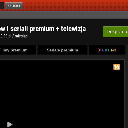
ów i seriali premium + telewizja
Dołącz
do
3,99 zł / miesiąc
Filmy premium
Seriale premium
Dla dzieci