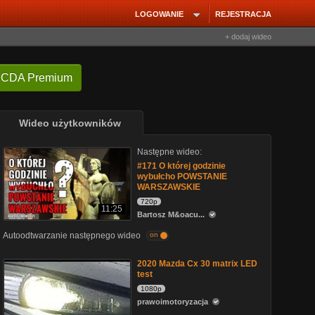
LOGOWANIE
REJESTRACJA
+ dodaj wideo
 CDA Premium
Wideo użytkowników
Następne wideo:
#171 O której godzinie
wybułcho POWSTANIE
WARSZAWSKIE
720p
11:25
Bartosz M&oacu...
Autoodtwarzanie następnego wideo
on
2020 Mazda Cx 30 matrix LED
test
1080p
prawoimotoryzacja