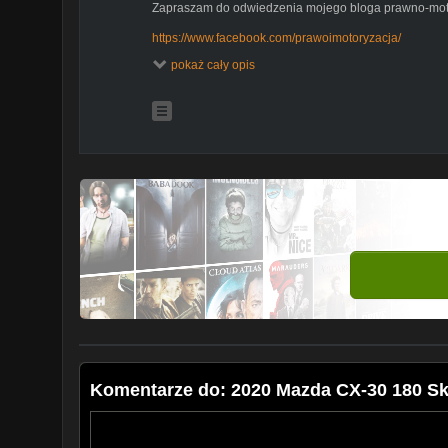
Zapraszam do odwiedzenia mojego bloga prawno-moto
https://www.facebook.com/prawoimotoryzacja/
pokaż cały opis
https://prawoimotoryzacja.blogspot.com/
https://www.instagram.com/prawoimotoryzacja/
https://www.youtube.com/c...FBdgZXyqSCAN7VQ
Komentarze do: 2020 Mazda CX-30 180 Sk