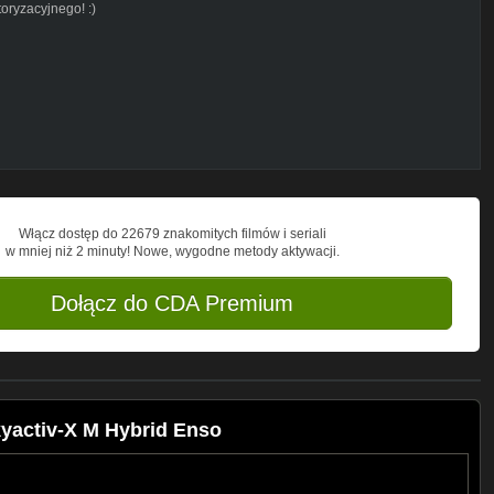
ryzacyjnego! :)
Włącz dostęp do 22679 znakomitych filmów i seriali
w mniej niż 2 minuty! Nowe, wygodne metody aktywacji.
Dołącz do CDA Premium
yactiv-X M Hybrid Enso