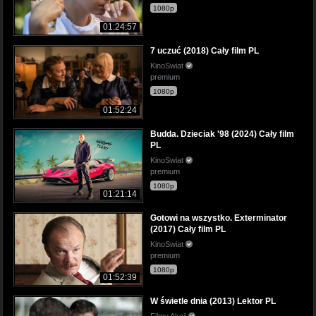
1080p
01:24:57
7 uczuć (2018) Cały film PL
KinoSwiat
premium
1080p
01:52:24
Budda. Dzieciak '98 (2024) Cały film
PL
KinoSwiat
premium
1080p
01:21:14
Gotowi na wszystko. Exterminator
(2017) Cały film PL
KinoSwiat
premium
1080p
01:52:39
W świetle dnia (2013) Lektor PL
Filmy Akcji