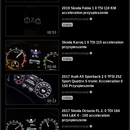
2019 Skoda Fabia 1 0 TSI 110 KM
acceleration przyspieszenie
prawoimotoryzacja
1080p
00:53
Skoda Karoq 1 0 TSI 115 acceleration
przyspieszenie
prawoimotoryzacja
1080p
00:48
2017 Audi A5 Sporback 2 0 TFSI 252
Sport Quattro S tronic Acceleration 0
150 Przyspieszenie
prawoimotoryzacja
1080p
00:13
2017 Skoda Octavia FL 2. 0 TDI 184
4X4 L&K 0 - 100 acceleration
przyspieszenie
prawoimotoryzacja