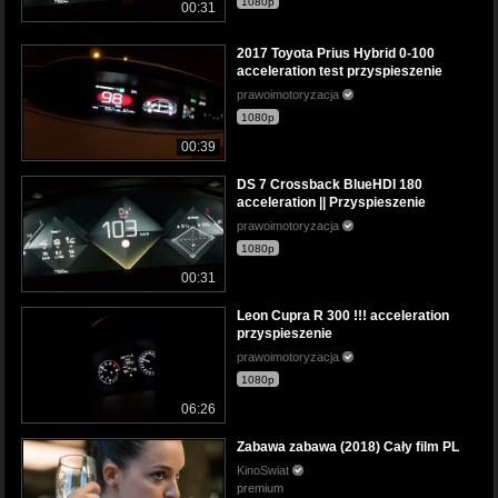
1080p
00:31
2017 Toyota Prius Hybrid 0-100
acceleration test przyspieszenie
prawoimotoryzacja
1080p
00:39
DS 7 Crossback BlueHDI 180
acceleration || Przyspieszenie
prawoimotoryzacja
1080p
00:31
Leon Cupra R 300 !!! acceleration
przyspieszenie
prawoimotoryzacja
1080p
06:26
Zabawa zabawa (2018) Cały film PL
KinoSwiat
premium