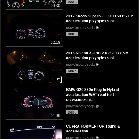
1080p
00:30
2017 Skoda Superb 2 0 TDI 150 PS HP
acceleration przyspieszenie
prawoimotoryzacja
1080p
02:18
2018 Nissan X -Trail 2 0 dCi 177 KM
acceleration przyspieszenie
prawoimotoryzacja
1080p
01:05
BMW G20 330e Plug-In Hybrid
acceleration WET road test
przyspieszenia
prawoimotoryzacja
1080p
01:06
CUPRA FORMENTOR sound &
acceleration
prawoimotoryzacja