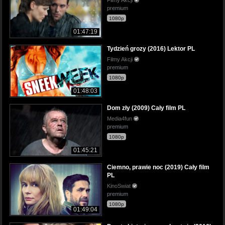
premium
1080p
01:47:19
Tydzień grozy (2016) Lektor PL
Filmy Akcji
premium
1080p
01:48:03
Dom zły (2009) Cały film PL
Media4fun
premium
1080p
01:45:21
Ciemno, prawie noc (2019) Cały film
PL
KinoSwiat
premium
1080p
01:49:04