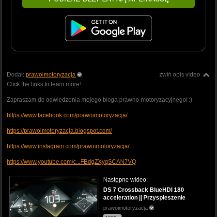
Dodał:
prawoimotoryzacja
zwiń opis video
Click the links to learn more!
Zapraszam do odwiedzenia mojego bloga prawno-motoryzacyjnego! :)
https://www.facebook.com/prawoimotoryzacja/
https://prawoimotoryzacja.blogspot.com/
https://www.instagram.com/prawoimotoryzacja/
https://www.youtube.com/c...FBdgZXyqSCAN7VQ
Następne wideo:
DS 7 Crossback BlueHDI 180
acceleration || Przyspieszenie
prawoimotoryzacja