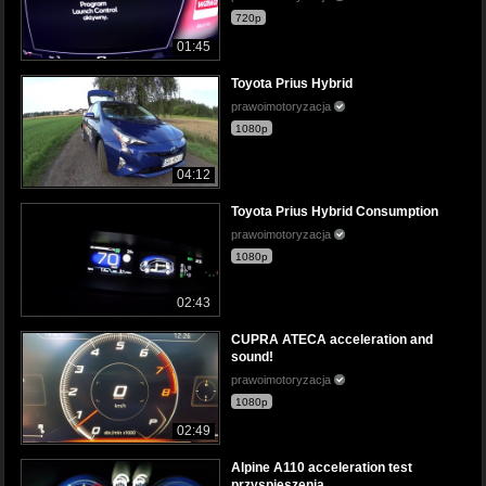
720p
01:45
Toyota Prius Hybrid
prawoimotoryzacja
1080p
04:12
Toyota Prius Hybrid Consumption
prawoimotoryzacja
1080p
02:43
CUPRA ATECA acceleration and
sound!
prawoimotoryzacja
1080p
02:49
Alpine A110 acceleration test
przyspieszenia