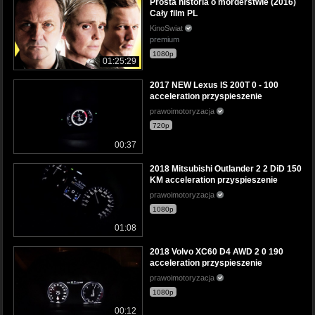
Prosta historia o morderstwie (2016)
Cały film PL
KinoSwiat
premium
1080p
01:25:29
2017 NEW Lexus IS 200T 0 - 100
acceleration przyspieszenie
prawoimotoryzacja
720p
00:37
2018 Mitsubishi Outlander 2 2 DiD 150
KM acceleration przyspieszenie
prawoimotoryzacja
1080p
01:08
2018 Volvo XC60 D4 AWD 2 0 190
acceleration przyspieszenie
prawoimotoryzacja
1080p
00:12