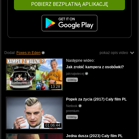
POBIERZ BEZPŁATNĄ APLIKACJĘ
Dodał:
Foxes in Eden
pokaż opis video
Następne wideo:
Jak zrobić kampera z osobówki?
jaknajwiecej
1080p
13:28
Popek za życia (2017) Cały film PL
Netlook
premium
1080p
01:06:44
Jedna dusza (2023) Cały film PL