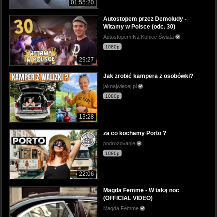
01:55:20
Autostopem przez Demoludy -
Witamy w Polsce (odc. 30)
Autostopem Na Koniec Świata
1080p
29:27
Jak zrobić kampera z osobówki?
jaknajwiecej.pl
1080p
13:28
za co kochamy Porto ?
podrozovanie
1080p
22:06
Magda Femme - W taką noc
(OFFICIAL VIDEO)
Magda Femme