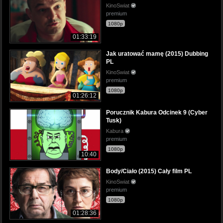
KinoSwiat
premium
1080p
01:33:19
Jak uratować mamę (2015) Dubbing
PL
KinoSwiat
premium
1080p
01:26:12
Porucznik Kabura Odcinek 9 (Cyber
Tusk)
Kabura
premium
1080p
10:40
Body/Ciało (2015) Cały film PL
KinoSwiat
premium
1080p
01:28:36