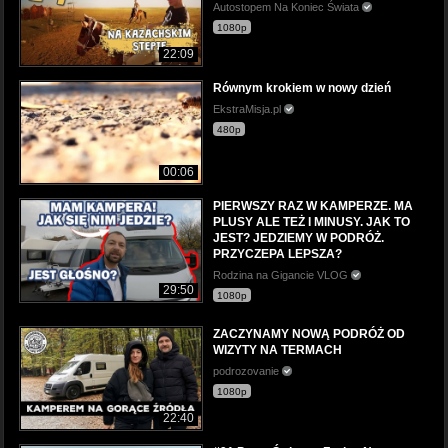
Autostopem Na Koniec Świata
1080p
22:09
Równym krokiem w nowy dzień
EkstraMisja.pl
480p
00:06
PIERWSZY RAZ W KAMPERZE. MA
PLUSY ALE TEŻ I MINUSY. JAK TO
JEST? JEDZIEMY W PODRÓŻ.
PRZYCZEPA LEPSZA?
Rodzina na Gigancie VLOG
29:50
1080p
ZACZYNAMY NOWĄ PODRÓŻ OD
WIZYTY NA TERMACH
podrozovanie
1080p
22:40