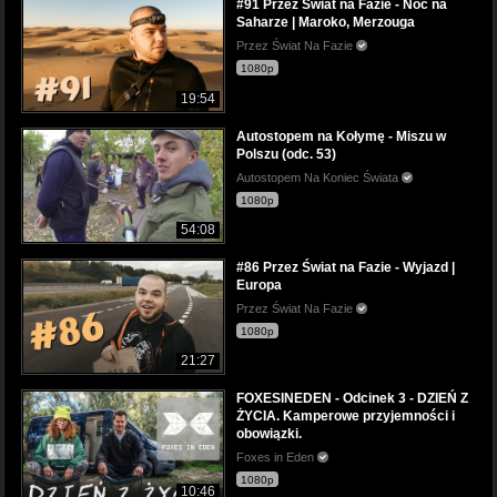
#91 Przez Świat na Fazie - Noc na
Saharze | Maroko, Merzouga
Przez Świat Na Fazie
1080p
19:54
Autostopem na Kołymę - Miszu w
Polszu (odc. 53)
Autostopem Na Koniec Świata
1080p
54:08
#86 Przez Świat na Fazie - Wyjazd |
Europa
Przez Świat Na Fazie
1080p
21:27
FOXESINEDEN - Odcinek 3 - DZIEŃ Z
ŻYCIA. Kamperowe przyjemności i
obowiązki.
Foxes in Eden
1080p
10:46