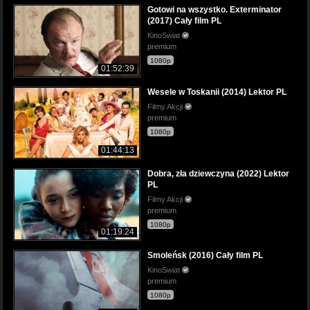
Gotowi na wszystko. Exterminator
(2017) Cały film PL
KinoSwiat
premium
1080p
01:52:39
Wesele w Toskanii (2014) Lektor PL
Filmy Akcji
premium
1080p
01:44:13
Dobra, zła dziewczyna (2022) Lektor
PL
Filmy Akcji
premium
1080p
01:19:24
Smoleńsk (2016) Cały film PL
KinoSwiat
premium
1080p