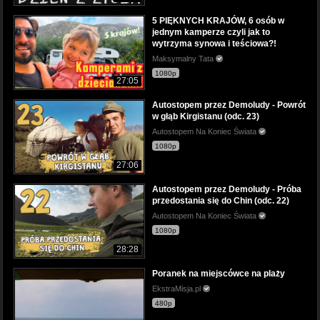
5 PIĘKNYCH KRAJÓW, 6 osób w
jednym kamperze czyli jak to
wytrzyma synowa i teściowa?!
Maksymalny Tata
1080p
27:05
Autostopem przez Demoludy - Powrót
w głąb Kirgistanu (odc. 23)
Autostopem Na Koniec Świata
1080p
27:06
Autostopem przez Demoludy - Próba
przedostania się do Chin (odc. 22)
Autostopem Na Koniec Świata
1080p
28:28
Poranek na miejscówce na plaży
EkstraMisja.pl
480p