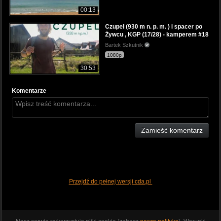
00:13
Czupel (930 m n. p. m. ) i spacer po
Żywcu , KGP (17/28) - kamperem #18
Bartek Szkutnik
1080p
30:53
Komentarze
Zamieść komentarz
Przejdź do pełnej wersji cda.pl