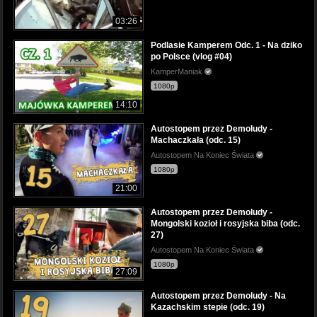
03:26
Podlasie Kamperem Odc. 1 - Na dziko
po Polsce (vlog #04)
KamperManiak
1080p
14:10
Autostopem przez Demoludy -
Machaczkała (odc. 15)
Autostopem Na Koniec Świata
1080p
21:00
Autostopem przez Demoludy -
Mongolski kozioł i rosyjska biba (odc.
27)
Autostopem Na Koniec Świata
1080p
27:09
Autostopem przez Demoludy - Na
Kazachskim stepie (odc. 19)