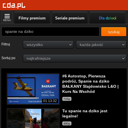
Filmy premium
Seriale premium
Dla dzieci
MENU
szukaj
Filtruj
Sortuj po
#6 Autostop, Pierwsza
podróż, Spanie na dziko
BAŁKANY Slajdowisko L&O |
Kurs Na Wschód
720p
01:13:32
Tu spanie na dziko jest
legalne!
480p