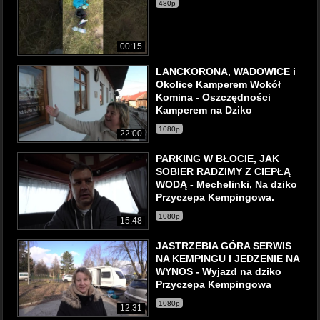
480p
00:15
LANCKORONA, WADOWICE i
Okolice Kamperem Wokół
Komina - Oszczędności
Kamperem na Dziko
1080p
22:00
PARKING W BŁOCIE, JAK
SOBIER RADZIMY Z CIEPŁĄ
WODĄ - Mechelinki, Na dziko
Przyczepa Kempingowa.
1080p
15:48
JASTRZEBIA GÓRA SERWIS
NA KEMPINGU I JEDZENIE NA
WYNOS - Wyjazd na dziko
Przyczepa Kempingowa
1080p
12:31