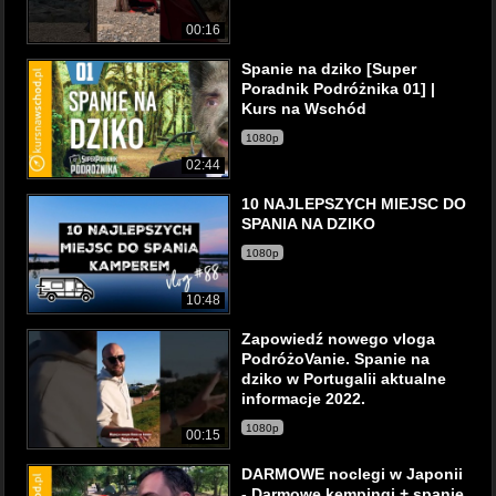
00:16
Spanie na dziko [Super
Poradnik Podróżnika 01] |
Kurs na Wschód
1080p
02:44
10 NAJLEPSZYCH MIEJSC DO
SPANIA NA DZIKO
1080p
10:48
Zapowiedź nowego vloga
PodróżoVanie. Spanie na
dziko w Portugalii aktualne
informacje 2022.
1080p
00:15
DARMOWE noclegi w Japonii
- Darmowe kempingi + spanie