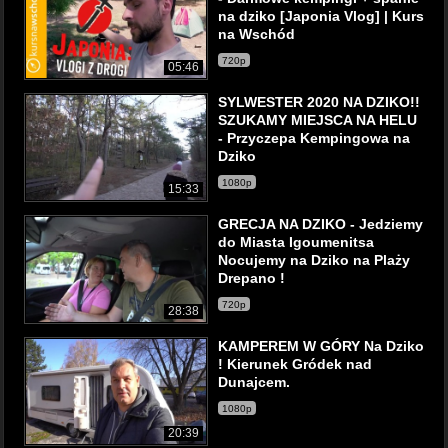
na dziko [Japonia Vlog] | Kurs
na Wschód
720p
05:46
SYLWESTER 2020 NA DZIKO!!
SZUKAMY MIEJSCA NA HELU
- Przyczepa Kempingowa na
Dziko
1080p
15:33
GRECJA NA DZIKO - Jedziemy
do Miasta Igoumenitsa
Nocujemy na Dziko na Plaży
Drepano !
720p
28:38
KAMPEREM W GÓRY Na Dziko
! Kierunek Gródek nad
Dunajcem.
1080p
20:39