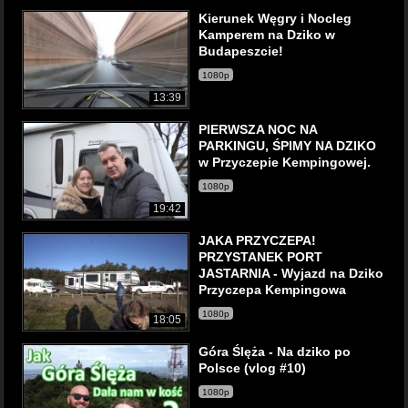
Kierunek Węgry i Nocleg
Kamperem na Dziko w
Budapeszcie!
1080p
13:39
PIERWSZA NOC NA
PARKINGU, ŚPIMY NA DZIKO
w Przyczepie Kempingowej.
1080p
19:42
JAKA PRZYCZEPA!
PRZYSTANEK PORT
JASTARNIA - Wyjazd na Dziko
Przyczepa Kempingowa
1080p
18:05
Góra Ślęża - Na dziko po
Polsce (vlog #10)
1080p