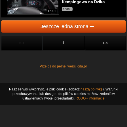
Kempingowa na Dziko
1080p
16:02
Jeszcze jedna strona ➞
↤
↦
1
Przejdź do pełnej wersji cda.pl
Nasz serwis wykorzystuje pliki cookie (zobacz
naszą politykę
). Warunki
przechowywania lub dostępu do plików cookies możesz zmienić w
ustawieniach Twojej przeglądarki.
RODO - Informacje