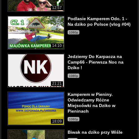
12:57
Podlasie Kamperem Odc. 1 -
Na dziko po Polsce (vlog #04)
1080p
14:10
Jedziemy Do Karpacza na
Camp66 - Pierwsza Noc na
Dziko !
1080p
21:21
Kamperem w Pieniny.
Odwiedzamy Różne
Miejscówki na Dziko w
Pieninach
1080p
18:09
Biwak na dziko przy Wiśle