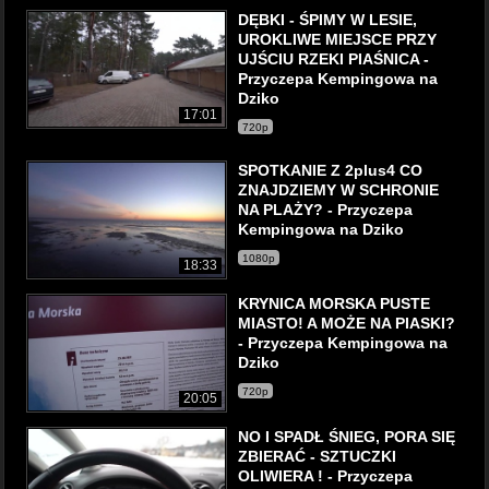
DĘBKI - ŚPIMY W LESIE,
UROKLIWE MIEJSCE PRZY
UJŚCIU RZEKI PIAŚNICA -
Przyczepa Kempingowa na
Dziko
17:01
720p
SPOTKANIE Z 2plus4 CO
ZNAJDZIEMY W SCHRONIE
NA PLAŻY? - Przyczepa
Kempingowa na Dziko
1080p
18:33
KRYNICA MORSKA PUSTE
MIASTO! A MOŻE NA PIASKI?
- Przyczepa Kempingowa na
Dziko
720p
20:05
NO I SPADŁ ŚNIEG, PORA SIĘ
ZBIERAĆ - SZTUCZKI
OLIWIERA ! - Przyczepa