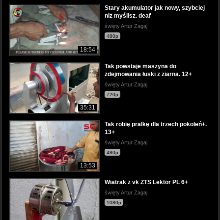
Stary akumulator jak nowy, szybciej
niż myślisz. deaf
święty Artur Zagaj
480p
18:54
Tak powstaje maszyna do
zdejmowania łuski z ziarna. 12+
święty Artur Zagaj
720p
35:31
Tak robię pralkę dla trzech pokoleń+.
13+
święty Artur Zagaj
480p
13:53
Wiatrak z vk ZTS Lektor PL 6+
święty Artur Zagaj
1080p