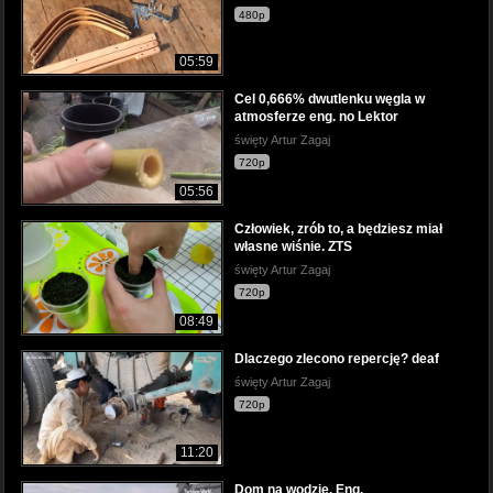
480p
05:59
Cel 0,666% dwutlenku węgla w
atmosferze eng. no Lektor
święty Artur Zagaj
720p
05:56
Człowiek, zrób to, a będziesz miał
własne wiśnie. ZTS
święty Artur Zagaj
720p
08:49
Dlaczego zlecono repercję? deaf
święty Artur Zagaj
720p
11:20
Dom na wodzie. Eng.