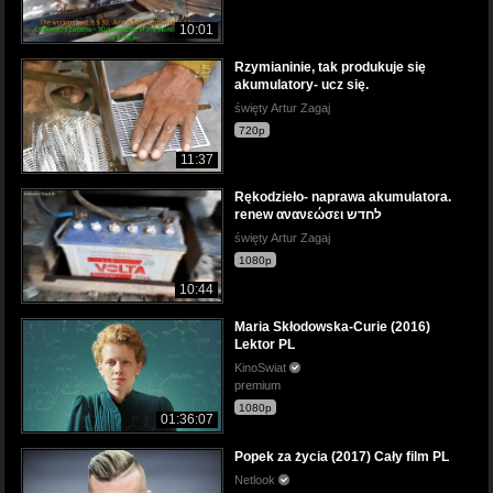
10:01
Rzymianinie, tak produkuje się
akumulatory- ucz się.
święty Artur Zagaj
720p
11:37
Rękodzieło- naprawa akumulatora.
renew ανανεώσει לחדש
święty Artur Zagaj
1080p
10:44
Maria Skłodowska-Curie (2016)
Lektor PL
KinoSwiat
premium
1080p
01:36:07
Popek za życia (2017) Cały film PL
Netlook