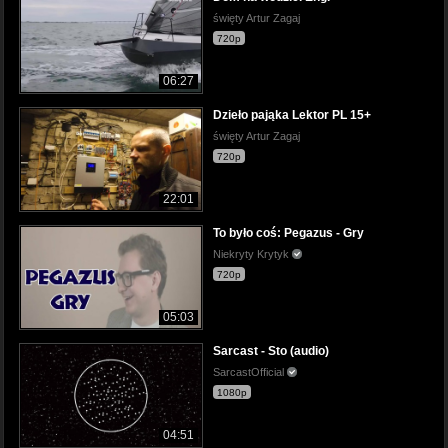
święty Artur Zagaj
720p
06:27
Dzieło pająka Lektor PL 15+
święty Artur Zagaj
720p
22:01
To było coś: Pegazus - Gry
Niekryty Krytyk
720p
05:03
Sarcast - Sto (audio)
SarcastOfficial
1080p
04:51