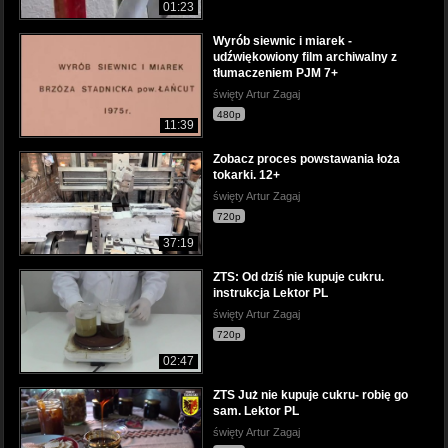
01:23
Wyrób siewnic i miarek -
udźwiękowiony film archiwalny z
tłumaczeniem PJM 7+
święty Artur Zagaj
480p
11:39
Zobacz proces powstawania łoża
tokarki. 12+
święty Artur Zagaj
720p
37:19
ZTS: Od dziś nie kupuje cukru.
instrukcja Lektor PL
święty Artur Zagaj
720p
02:47
ZTS Już nie kupuje cukru- robię go
sam. Lektor PL
święty Artur Zagaj