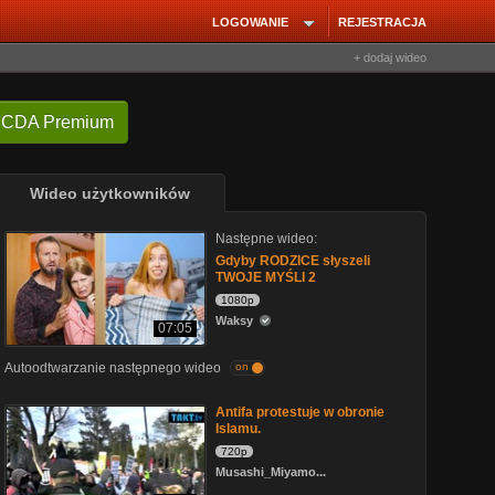
LOGOWANIE
REJESTRACJA
+ dodaj wideo
 CDA Premium
Wideo użytkowników
Następne wideo:
Gdyby RODZICE słyszeli
TWOJE MYŚLI 2
1080p
Waksy
07:05
Autoodtwarzanie następnego wideo
on
Antifa protestuje w obronie
Islamu.
720p
Musashi_Miyamo...