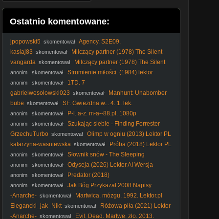
Ostatnio komentowane:
jpopowski5
Agency. S2E09.
skomentował
kasiaj83
Milczący partner (1978) The Silent
skomentował
Partner [720p]
vangarda
Milczący partner (1978) The Silent
skomentował
Partner [720p]
Strumienie miłości. (1984) lektor
anonim
skomentował
1TD. 7
anonim
skomentował
gabrielwesolowski023
Manhunt: Unabomber
skomentował
Odcinek 1
bube
SF. Gwiezdna w... 4. 1. lek.
skomentował
P-l. a-z. m-a--88.pl. 1080p
anonim
skomentował
Szukając siebie - Finding Forrester
anonim
skomentował
(Dramat obyczajowy, 2000) lektor
GrzechuTurbo
Olimp w ogniu (2013) Lektor PL
skomentował
katarzyna-wasniewska
Próba (2018) Lektor PL
skomentował
Słownik snów - The Sleeping
anonim
skomentował
Dictionary (2003) Lektor
Odyseja (2026) Lektor AI Wersja
anonim
skomentował
Kinowa
Predator (2018)
anonim
skomentował
Jak Bóg Przykazał 2008 Napisy
anonim
skomentował
-Anarche-
Martwica. mózgu. 1992. Lektor.pl
skomentował
Elegancki_jak_Nikt
Różowa piła (2021) Lektor
skomentował
PL
-Anarche-
Evil. Dead. Martwe. zło. 2013.
skomentował