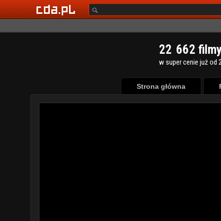
2
2
6
6
2
film
w super cenie już od 2
Strona główna