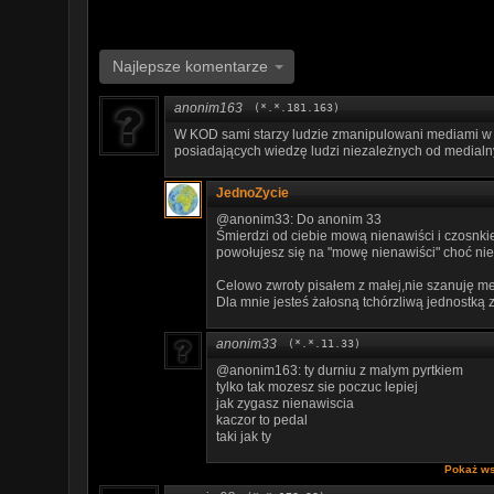
Najlepsze komentarze
anonim163
(*.*.181.163)
W KOD sami starzy ludzie zmanipulowani mediami w 
posiadających wiedzę ludzi niezależnych od medialn
JednoZycie
@anonim33: Do anonim 33
Śmierdzi od ciebie mową nienawiści i czosnk
powołujesz się na "mowę nienawiści" choć nie 
Celowo zwroty pisałem z małej,nie szanuję m
Dla mnie jesteś żałosną tchórzliwą jednostką 
anonim33
(*.*.11.33)
@anonim163: ty durniu z malym pyrtkiem
tylko tak mozesz sie poczuc lepiej
jak zygasz nienawiscia
kaczor to pedal
taki jak ty
Pokaż ws