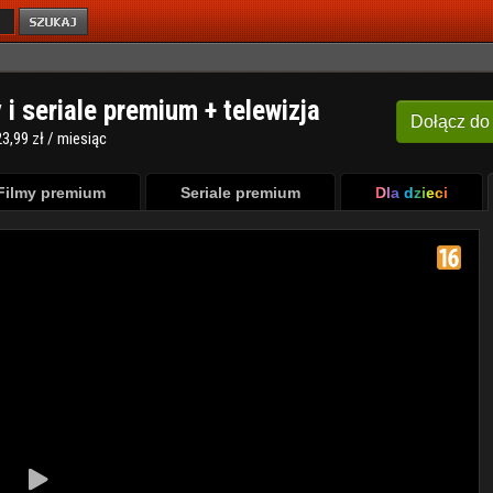
y i seriale premium + telewizja
Dołącz
do
3,99 zł / miesiąc
Filmy premium
Seriale premium
Dla dzieci