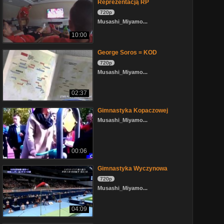
Reprezentacją RP
720p
Musashi_Miyamo...
10:00
George Soros = KOD
720p
Musashi_Miyamo...
02:37
Gimnastyka Kopaczowej
Musashi_Miyamo...
00:06
Gimnastyka Wyczynowa
720p
Musashi_Miyamo...
04:09