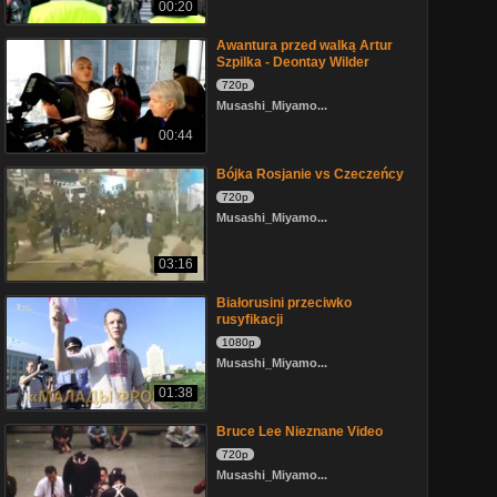
00:20
Awantura przed walką Artur
Szpilka - Deontay Wilder
720p
Musashi_Miyamo...
00:44
Bójka Rosjanie vs Czeczeńcy
720p
Musashi_Miyamo...
03:16
Białorusini przeciwko
rusyfikacji
1080p
Musashi_Miyamo...
01:38
Bruce Lee Nieznane Video
720p
Musashi_Miyamo...