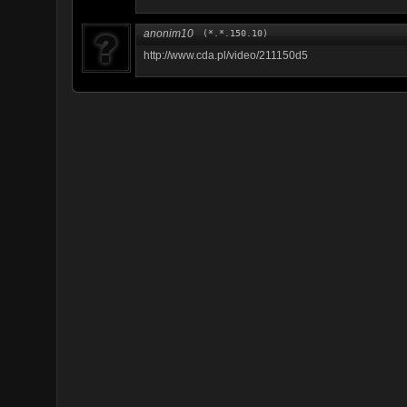
anonim10
(*.*.150.10)
http://www.cda.pl/video/211150d5