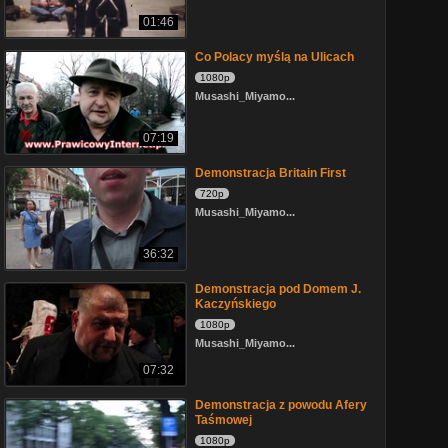
01:46
Co Polacy myślą na Ulicach
1080p
Musashi_Miyamo...
07:19
Demonstracja Britain First
720p
Musashi_Miyamo...
36:32
Demonstracja pod Domem J.
Kaczyńskiego
1080p
Musashi_Miyamo...
07:32
Demonstracja z powodu Afery
Taśmowej
1080p