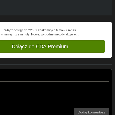
Włącz dostęp do 22662 znakomitych filmów i seriali
w mniej niż 2 minuty! Nowe, wygodne metody aktywacji.
Dołącz do CDA Premium
Dodaj komentarz