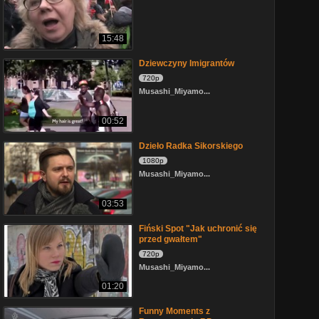
15:48
Dziewczyny Imigrantów
720p
Musashi_Miyamo...
00:52
Dzieło Radka Sikorskiego
1080p
Musashi_Miyamo...
03:53
Fiński Spot "Jak uchronić się
przed gwałtem"
720p
Musashi_Miyamo...
01:20
Funny Moments z