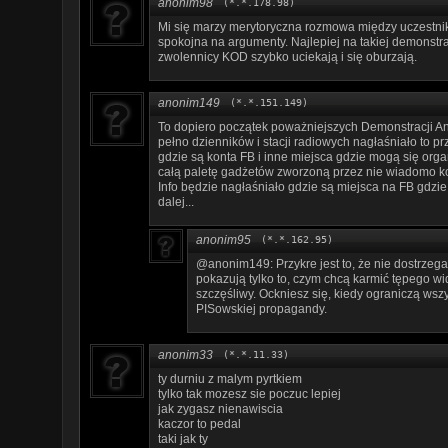
anonim98
(*.*.178.98)
Mi się marzy merytoryczna rozmowa między uczestni
spokojna na argumenty. Najlepiej na takiej demonstra
zwolennicy KOD szybko uciekają i się oburzają.
anonim149
(*.*.151.149)
To dopiero początek poważniejszych Demonstracji An
pełno dzienników i stacji radiowych nagłaśniało to p
gdzie są konta FB i inne miejsca gdzie mogą się org
całą paletę gadżetów zworzoną przez nie wiadomo kog
Info będzie nagłaśniało gdzie są miejsca na FB gdzie
dalej...
anonim95
(*.*.162.95)
@anonim149: Przykre jest to, że nie dostrzeg
pokazują tylko to, czym chcą karmić tępego wid
szczęśliwy. Ockniesz się, kiedy ograniczą wsz
PISowskiej propagandy.
anonim33
(*.*.11.33)
ty durniu z malym pyrtkiem
tylko tak mozesz sie poczuc lepiej
jak zygasz nienawiscia
kaczor to pedal
taki jak ty