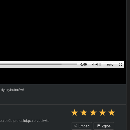
0:00
auto
 dystrybutorów!
upa osób protestująca przeciwko
Embed
Zgłoś