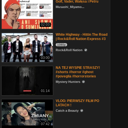
Golf, Vader, Wałęsa i Petru
Musashi_Miyamo...
02:03
White Highway - Hittin The Road
| Rock&Roll Nation Express #3
1080p
Rock&Roll Nation
03:00
NA TEJ WYSPIE STRASZY!
#shorts #horror #ghost
#poveglia #horrorstories
Mystery Hunters
01:14
VLOG: PIERWSZY FILM PO
LATACH !
Catch a Beauty
07:42