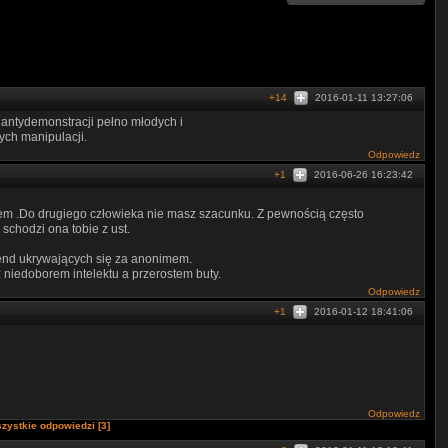
+14
2016-01-11 13:27:06
antydemonstracji pełno młodych i
ych manipulacji.
Odpowiedz
+1
2016-06-26 16:23:42
iem .Do drugiego człowieka nie masz szacunku. Z pewnością często
schodzi ona tobie z ust.
end ukrywających się za anonimem.
z niedoborem intelektu a przerostem buty.
Odpowiedz
+1
2016-01-12 18:41:06
Odpowiedz
zystkie odpowiedzi [3]