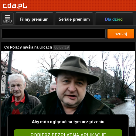
Filmy premium
Seriale premium
Dla dzieci
MENU
szukaj
Co Polacy myślą na ulicach
00:07:19
Aby móc oglądać na tym urządzeniu
POBIERZ BEZPŁATNĄ APLIKACJĘ