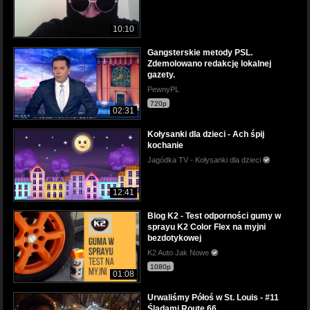
10:10
Gangsterskie metody PSL.
Zdemolowano redakcję lokalnej
gazety.
PewnyPL
720p
02:31
Kołysanki dla dzieci - Ach śpij
kochanie
Jagódka TV - Kołysanki dla dzieci
12:41
Blog K2 - Test odporności gumy w
sprayu K2 Color Flex na myjni
bezdotykowej
K2 Auto Jak Nowe
1080p
01:08
Urwaliśmy Półoś w St. Louis - #11
Śladami Route 66