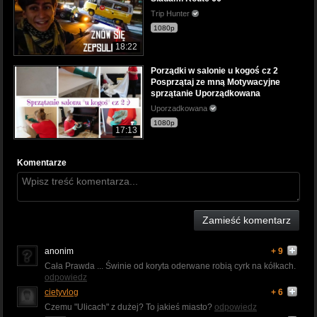
Trip Hunter
1080p
18:22
Porządki w salonie u kogoś cz 2
Posprzątaj ze mną Motywacyjne
sprzątanie Uporządkowana
Uporzadkowana
1080p
17:13
Komentarze
Zamieść komentarz
anonim
+ 9
Cała Prawda ... Świnie od koryta oderwane robią cyrk na kółkach.
odpowiedz
cietyvlog
+ 6
Czemu "Ulicach" z dużej? To jakieś miasto?
odpowiedz