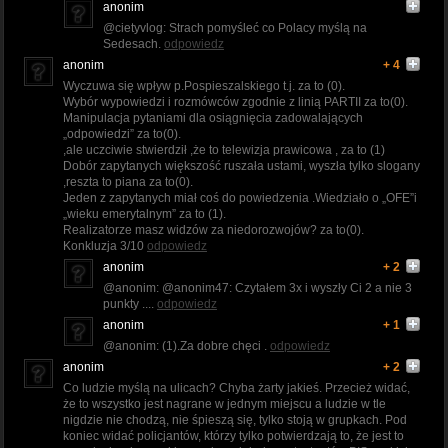
anonim
@cietyvlog: Strach pomyśleć co Polacy myślą na
Sedesach.
odpowiedz
anonim
+ 4
Wyczuwa się wpływ p.Pospieszalskiego t.j. za to (0).
Wybór wypowiedzi i rozmówców zgodnie z linią PARTII za to(0).
Manipulacja pytaniami dla osiągnięcia zadowalających
„odpowiedzi” za to(0).
,ale uczciwie stwierdził ,że to telewizja prawicowa , za to (1)
Dobór zapytanych większość ruszała ustami, wyszła tylko slogany
,reszta to piana za to(0).
Jeden z zapytanych miał coś do powiedzenia .Wiedziało o „OFE”i
„wieku emerytalnym” za to (1).
Realizatorze masz widzów za niedorozwojów? za to(0).
Konkluzja 3/10
odpowiedz
anonim
+ 2
@anonim: @anonim47: Czytałem 3x i wyszły Ci 2 a nie 3
punkty ....
odpowiedz
anonim
+ 1
@anonim: (1).Za dobre chęci .
odpowiedz
anonim
+ 2
Co ludzie myślą na ulicach? Chyba żarty jakieś. Przecież widać,
że to wszystko jest nagrane w jednym miejscu a ludzie w tle
nigdzie nie chodzą, nie śpieszą się, tylko stoją w grupkach. Pod
koniec widać policjantów, którzy tylko potwierdzają to, że jest to