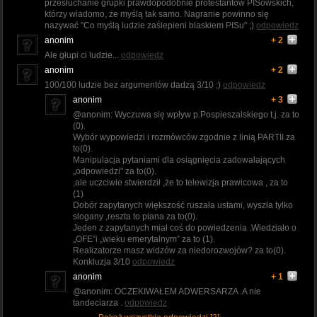
przesłuchanie grupki prawdopodobnie protestantów PISowskich,
którzy wiadomo, że myślą tak samo. Nagranie powinno się
nazywać "Co myślą ludzie zaślepieni blaskiem PISu" ;)
odpowiedz
anonim
+ 2
Ale głupi ci ludzie...
odpowiedz
anonim
+ 2
100/100 ludzie bez argumentów dadzą 3/10 ;)
odpowiedz
anonim
+ 3
@anonim: Wyczuwa się wpływ p.Pospieszalskiego t.j. za to
(0).
Wybór wypowiedzi i rozmówców zgodnie z linią PARTII za
to(0).
Manipulacja pytaniami dla osiągnięcia zadowalających
„odpowiedzi” za to(0).
,ale uczciwie stwierdził ,że to telewizja prawicowa , za to
(1)
Dobór zapytanych większość ruszała ustami, wyszła tylko
slogany ,reszta to piana za to(0).
Jeden z zapytanych miał coś do powiedzenia .Wiedziało o
„OFE”i „wieku emerytalnym” za to (1).
Realizatorze masz widzów za niedorozwojów? za to(0).
Konkluzja 3/10
odpowiedz
anonim
+ 1
@anonim: OCZEKIWAŁEM ADWERSARZA .A nie
tandeciarza .
odpowiedz