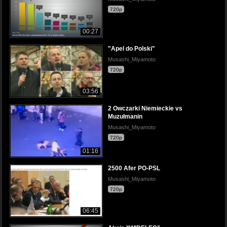
720p
00:27
"Apel do Polski"
Musashi_Miyamoto
720p
03:56
2 Owczarki Niemieckie vs
Muzułmanin
Musashi_Miyamoto
720p
01:16
2500 Afer PO-PSL
Musashi_Miyamoto
720p
06:45