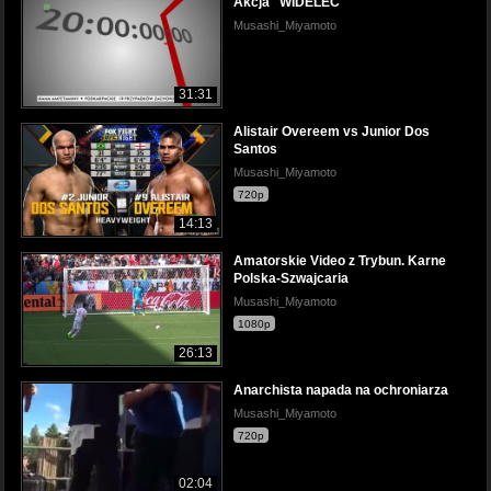
Akcja "WIDELEC"
Musashi_Miyamoto
31:31
Alistair Overeem vs Junior Dos
Santos
Musashi_Miyamoto
720p
14:13
Amatorskie Video z Trybun. Karne
Polska-Szwajcaria
Musashi_Miyamoto
1080p
26:13
Anarchista napada na ochroniarza
Musashi_Miyamoto
720p
02:04