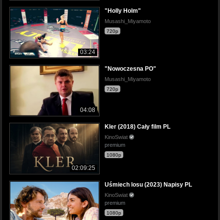
"Holly Holm"
Musashi_Miyamoto
720p
03:24
"Nowoczesna PO"
Musashi_Miyamoto
720p
04:08
Kler (2018) Cały film PL
KinoSwiat
premium
1080p
02:09:25
Uśmiech losu (2023) Napisy PL
KinoSwiat
premium
1080p