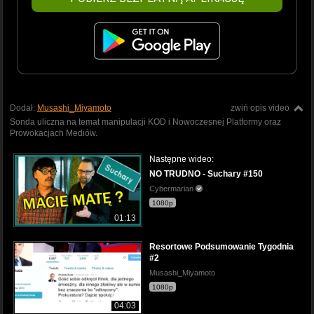
Dodał:
Musashi_Miyamoto
zwiń opis video
Sonda uliczna na temat manipulacji KOD i Nowoczesnej Platformy oraz
Prowokacjach Mediów.
Następne wideo:
NO TRUDNO - Suchary #150
Cybermarian
1080p
01:13
Resortowe Podsumowanie Tygodnia
#2
Musashi_Miyamoto
1080p
04:03