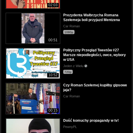
02:03
Prezydenta Wałbrzycha Romana
Szełemeja boli przyjazd Mentzena
Car Roman
1080p
00:51
Polityczny Przegląd Tweetów #27
Marsze niepodległości, owce, wybory
w USA
Jeden z Wielu
720p
10:52
Czy Roman Szełemej kupiłby gipsowe
jaja?
Car Roman
00:15
Dość komuchy propagandy w tv!
PewnyPL