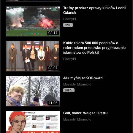
Trafny przekaz oprawy kibiców Lechii
Gdańsk
PewnyPL
720p
08:17
Kukiz zbiera 500 000 podpisów o
referendum przeciwko przyjmowaniu
islamistów do Polski!
PewnyPL
08:07
Jak myślą zaKODowani
Musashi_Miyamoto
1080p
11:06
Golf, Vader, Wałęsa i Petru
Musashi_Miyamoto