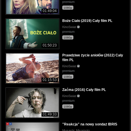
premium
1080p
01:49:04
Boże Ciało (2019) Cały film PL
KinoSwiat
premium
1080p
01:50:23
Prawdziwe życie aniołów (2022) Cały
film PL
KinoSwiat
premium
1080p
01:15:53
Zaćma (2016) Cały film PL
KinoSwiat
premium
1080p
01:49:33
"Reakcja" na nowy sondaż IBRIS
Musashi_Miyamoto