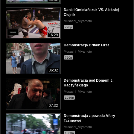
Daniel Omielańczuk VS. Aleksiej
Olejnik
Musashi_Miyamoto
720p
16:29
Demonstracja Britain First
Musashi_Miyamoto
720p
36:32
Demonstracja pod Domem J.
Kaczyńskiego
Musashi_Miyamoto
1080p
07:32
Demonstracja z powodu Afery
Taśmowej
Musashi_Miyamoto
1080p