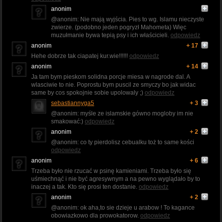
anonim
@anonim: Nie mają wyjścia. Pies to wg. Islamu nieczyste
zwierze. (podobno jeden pogryzł Mahometa) Więc
muzułmanie bywa tepią psy i ich właścicieli.
odpowiedz
anonim
+ 17
Hehe dobrze tak ciapatej kur.wie!!!!!!
odpowiedz
anonim
+ 14
Ja tam bym pieskom solidna porcje miesa w nagrode dal. A
wlasciwie to nie. Poprostu bym puscil ze smyczy bo jak widac
same by cos spokojnie sobie upolowaly ;)
odpowiedz
sebastiannyga5
+ 3
@anonim: myśle ze islamskie gówno mogloby im nie
smakować:)
odpowiedz
anonim
+ 2
@anonim: co ty pierdolisz cebualku toż to same kości
odpowiedz
anonim
+ 6
Trzeba było nie rzucać w psinę kamieniami. Trzeba było się
uśmiechnąć i nie być agresywnym a na pewno wyglądało by to
inaczej a tak. Kto się prosi ten dostanie.
odpowiedz
anonim
+ 2
@anonim: ok aha,to sie dzieje u arabow ! To kagance
obowiazkowo dla prowokatorow.
odpowiedz