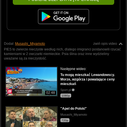
Dodał:
Musashi_Miyamoto
zwiń opis video
PIES to zwierze nieczyste według nich, dlatego imigranci postanowili rzucać
kamieniami w 2 owczarki niemieckie. Psia ślina oraz inne wydzieliny
uważane są za nieczystość.
Następne wideo:
Tu mogą mieszkać Lewandowscy.
Morze, wzgórza i powalające ceny
mieszkań
Sport.pl
02:48
1080p
"Apel do Polski"
Musashi_Miyamoto
720p