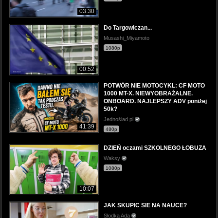
03:30
Do Targowiczan...
Musashi_Miyamoto
1080p
00:52
POTWÓR NIE MOTOCYKL: CF MOTO
1000 MT-X. NIEWYOBRAŻALNE.
ONBOARD. NAJLEPSZY ADV poniżej
50k?
Jednoślad pl
41:39
480p
DZIEŃ oczami SZKOLNEGO ŁOBUZA
Waksy
1080p
10:07
JAK SKUPIC SIE NA NAUCE?
Słodka Ada