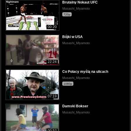
Brutalny Nokaut UFC
Musashi_Miyamoto
720p
00:20
Bójki w USA
Musashi_Miyamoto
22:24
Co Polacy myślą na ulicach
Musashi_Miyamoto
1080p
07:19
Damski Bokser
Musashi_Miyamoto
00:52