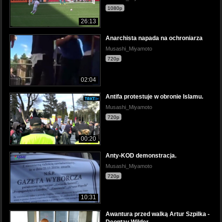
1080p
26:13
Anarchista napada na ochroniarza
Musashi_Miyamoto
720p
02:04
Antifa protestuje w obronie Islamu.
Musashi_Miyamoto
720p
00:20
Anty-KOD demonstracja.
Musashi_Miyamoto
720p
10:31
Awantura przed walką Artur Szpilka -
Deontay Wilder