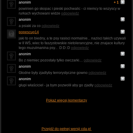
anonim
+ 1
powinien go skopac i pieski pochwalic - ci niemcy to wszyscy w
rurkach wychowani widze
odpowiedz
anonim
a psiaki za co
odpowiedz
popescug14
jaki to on biedny, a te psy rasisci normalnie... nazisci takich uzywali
w II WŚ, wiec to faszystowskie nietolerancyjne, nie znajace kultury
tego muzulmanina psy... :D:D::D
odpowiedz
anonim
Bo z niemiec pozostały tylko owczarki....
odpowiedz
anonim
Głodne były zjadlyby terrorystyczne gowno
odpowiedz
anonim
głupi właściciel - ja bym pozwolił aby go zjadły
odpowiedz
Pokaż więcej komentarzy
Przejdź do pełnej wersji cda.pl