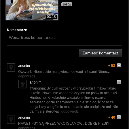
1080p
03:18
Komentarze
Zamieść komentarz
anonim
+ 53
Owczarki Niemieckie mają więcej odwagi niż sami Niemcy.
odpowiedz
anonim
@anonim: Byłbym ostrożny w przypadku filmików takiej
jakości. Nawet nie wiadomo czy ten od psów to nie jakiś
Hindus np. Kilkukrotnie widziałem filmy w różnych
serwisach gdzie zdecydowanie nie szło dojść co to za
nacja i czy w ogóle to muzułmanie ale podpis że oni. Nie
dajmy się sterować.
odpowiedz
anonim
+ 40
NAWET PSY SĄ PRZECIWKO ISLAMOWI. DOBRE PIESKI
odpowiedz