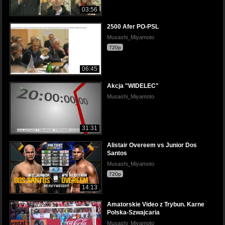
03:56
2500 Afer PO-PSL
Musashi_Miyamoto
720p
06:45
Akcja "WIDELEC"
Musashi_Miyamoto
31:31
Alistair Overeem vs Junior Dos
Santos
Musashi_Miyamoto
720p
14:13
Amatorskie Video z Trybun. Karne
Polska-Szwajcaria
Musashi_Miyamoto