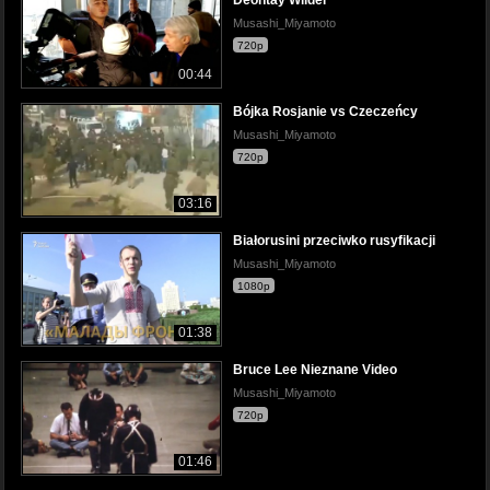
Musashi_Miyamoto
720p
00:44
Bójka Rosjanie vs Czeczeńcy
Musashi_Miyamoto
720p
03:16
Białorusini przeciwko rusyfikacji
Musashi_Miyamoto
1080p
01:38
Bruce Lee Nieznane Video
Musashi_Miyamoto
720p
01:46