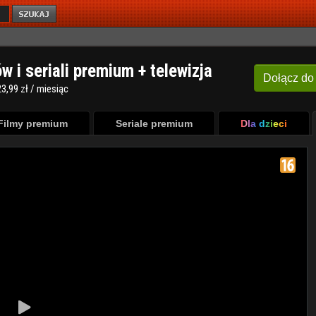
ów i seriali premium + telewizja
Dołącz
do
3,99 zł / miesiąc
Filmy premium
Seriale premium
Dla dzieci