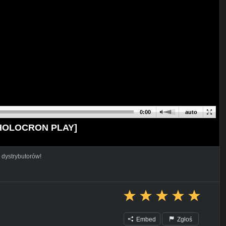
0:00
auto
0 [HOLOCRON PLAY]
 dystrybutorów!
Embed
Zgłoś