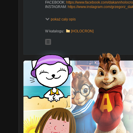
FACEBOOK:
https://www.facebook.com/dakannholocro
INSTAGRAM:
https://www.instagram.com/grzegorz_da
Nowa seria ///HOLOCRON PLAY/// to moje zmagania z r
pokaż cały opis
grę postaram się przejść do końca razem z Wami.
Jeszcze raz bardzo dziękuję wszystkim którzy byli ze 
W katalogu:
[HOLOCRON]
PLAYLISTA JEDI KNIGHT II: JEDI OUTCAST (2002):
https://www.youtube.com/playlist?listPL8zmG5pL
PLAYLISTA JEDI KNIGHT: MYSTERIES OF THE SITH (
https://www.youtube.com/playlist?listPL8zmG5pLZG
PLAYLISTA JEDI KNIGHT(1997):
https://www.youtube.com/playlist?listPL8zmG5pL
PLAYLISTA DARKFORCES (1995):
https://www.youtube.com/playlist?listPL8zmG5pL