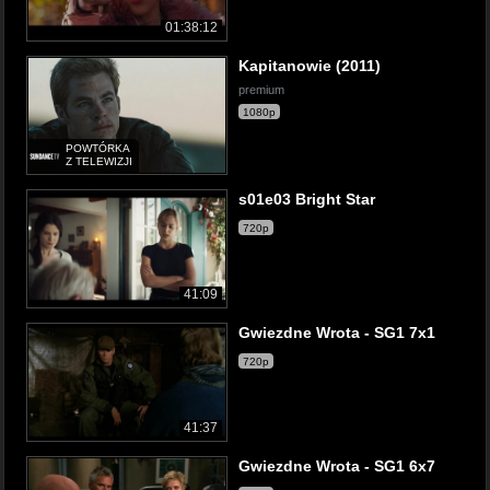
01:38:12
Kapitanowie (2011)
premium
1080p
POWTÓRKA
Z TELEWIZJI
s01e03 Bright Star
720p
41:09
Gwiezdne Wrota - SG1 7x1
720p
41:37
Gwiezdne Wrota - SG1 6x7