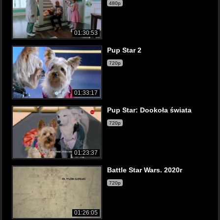
480p
01:30:53
Pup Star 2
720p
01:33:17
Pup Star: Dookoła świata
720p
01:23:37
Battle Star Wars. 2020r
720p
01:26:05