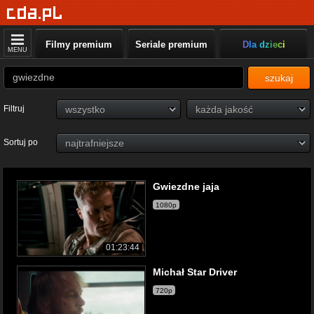
Filmy premium
Seriale premium
Dla dzieci
MENU
szukaj
Filtruj
Sortuj po
Gwiezdne jaja
1080p
01:23:44
Michał Star Driver
720p