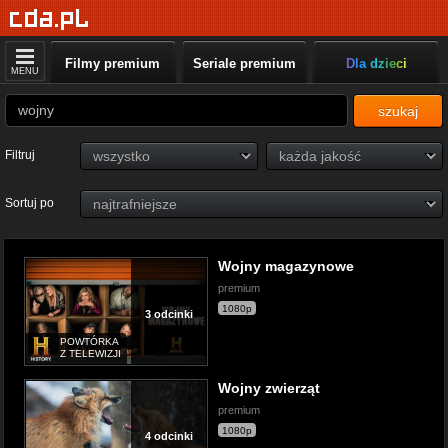
Filmy premium
Seriale premium
Dla dzieci
MENU
szukaj
Filtruj
Sortuj po
Wojny magazynowe
premium
1080p
3 odcinki
POWTÓRKA
Z TELEWIZJI
Wojny zwierząt
premium
1080p
4 odcinki