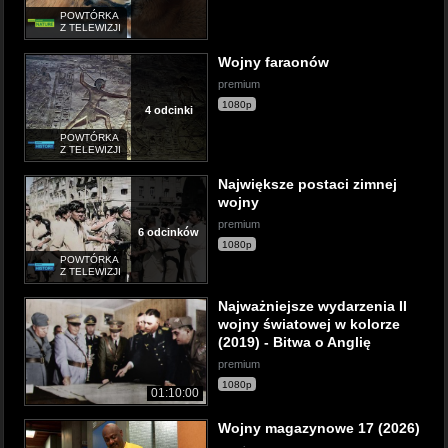
POWTÓRKA
Z TELEWIZJI
Wojny faraonów
premium
1080p
4 odcinki
POWTÓRKA
Z TELEWIZJI
Największe postaci zimnej
wojny
premium
6 odcinków
1080p
POWTÓRKA
Z TELEWIZJI
Najważniejsze wydarzenia II
wojny światowej w kolorze
(2019) - Bitwa o Anglię
premium
1080p
01:10:00
Wojny magazynowe 17 (2026)