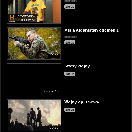
premium
1080p
POWTÓRKA
Z TELEWIZJI
Misja Afganistan odcinek 1
premium
1080p
45:05
Szyfry wojny
1080p
02:08:40
Wojny opiumowe
1080p
50:29