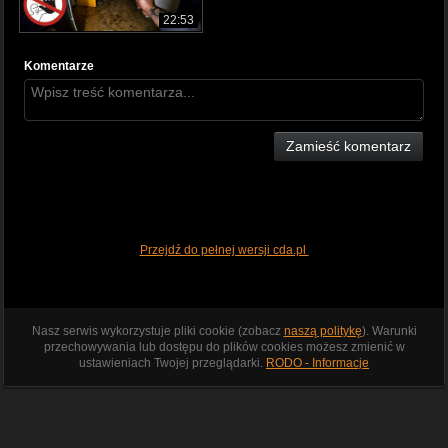
22:53
Komentarze
Zamieść komentarz
Przejdź do pełnej wersji cda.pl
Nasz serwis wykorzystuje pliki cookie (zobacz
naszą politykę
). Warunki
przechowywania lub dostępu do plików cookies możesz zmienić w
ustawieniach Twojej przeglądarki.
RODO - Informacje