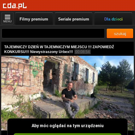
Filmy premium
Seriale premium
Dla dzieci
MENU
szukaj
TAJEMNICZY DZIEŃ W TAJEMNICZYM MIEJSCU !!! ZAPOWIEDŹ
KONKURSU!!! Niewystraszony Urbex!!!
00:08:54
Aby móc oglądać na tym urządzeniu