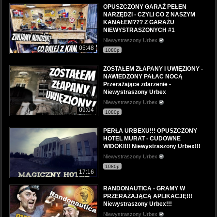
OPUSZCZONY GARAŻ PEŁEN
NARZĘDZI - CZYLI CO Z NASZYM
KANAŁEM??? Z GARAŻU
NIEWYSTRASZONYCH #1
Niewystraszony Urbex
05:48
1080p
ZOSTAŁEM ZŁAPANY I UWIĘZIONY -
NAWIEDZONY PAŁAC NOCĄ
Przerażające zdarzenie -
Niewystraszony Urbex
Niewystraszony Urbex
09:04
1080p
PERŁA URBEXU!!! OPUSZCZONY
HOTEL MURAT - CUDOWNE
WIDOKI!!! Niewystraszony Urbex!!!
Niewystraszony Urbex
1080p
17:16
RANDONAUTICA - GRAMY W
PRZERAŻAJĄCĄ APLIKACJĘ!!!
Niewystraszony Urbex!!!
Niewystraszony Urbex