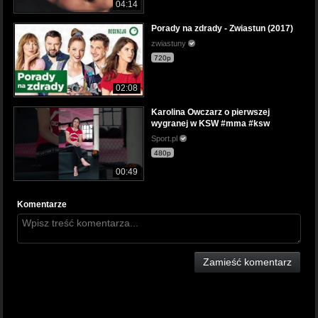
04:14
Porady na zdrady - Zwiastun (2017)
zwiastuny
720p
02:08
Karolina Owczarz o pierwszej
wygranej w KSW #mma #ksw
Sport.pl
480p
00:49
Komentarze
Zamieść komentarz