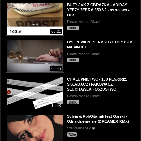
BUTY JAK Z OBRAZKA - ADIDAS
YEEZY ZEBRA 350 V2 - oszustwo z
OLX
Poszukiwacze Okazji
1080p
03:21
BYŁ PEWIEN, ŻE NAKRYŁ OSZUSTA
NA VINTED
Poszukiwacze Okazji
1080p
09:45
CHAŁUPNICTWO - 160 PLN/godz.
SKŁADACZ / PAKOWACZ
SŁUCHAWEK - OSZUSTWO
Poszukiwacze Okazji
1080p
10:48
Sylvia & RobGitarnik feat Gorzki -
Odnajdziemy się (DREAMER RMX)
SylviaMuzzoTV
720p