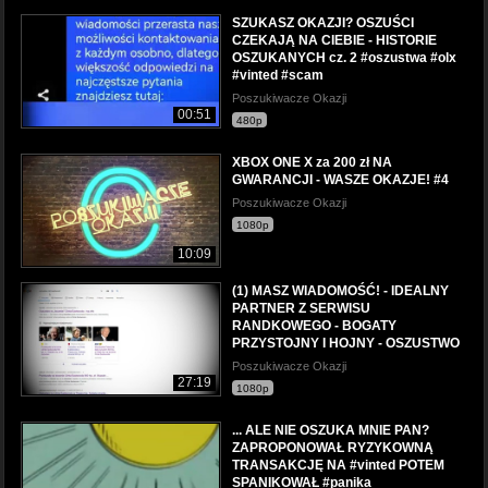
SZUKASZ OKAZJI? OSZUŚCI
CZEKAJĄ NA CIEBIE - HISTORIE
OSZUKANYCH cz. 2 #oszustwa #olx
#vinted #scam
Poszukiwacze Okazji
00:51
480p
XBOX ONE X za 200 zł NA
GWARANCJI - WASZE OKAZJE! #4
Poszukiwacze Okazji
1080p
10:09
(1) MASZ WIADOMOŚĆ! - IDEALNY
PARTNER Z SERWISU
RANDKOWEGO - BOGATY
PRZYSTOJNY I HOJNY - OSZUSTWO
Poszukiwacze Okazji
27:19
1080p
... ALE NIE OSZUKA MNIE PAN?
ZAPROPONOWAŁ RYZYKOWNĄ
TRANSAKCJĘ NA #vinted POTEM
SPANIKOWAŁ #panika