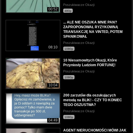
Poszukiwacze Okazji
00:52
480p
... ALE NIE OSZUKA MNIE PAN?
ZAPROPONOWAŁ RYZYKOWNĄ
TRANSAKCJĘ NA VINTED, POTEM
SPANIKOWAŁ
Poszukiwacze Okazji
08:10
1080p
10 Niesamowitych Okazji, Które
Przyniosły Ludziom FORTUNĘ!
Poszukiwacze Okazji
1080p
10:04
200 zarzutów dla oszukujących
metodą na BLIK! - CZY TO KONIEC
TEGO OSZUSTWA?
Poszukiwacze Okazji
1080p
04:49
AGENT NIERUCHOMOŚCI MÓWI JAK