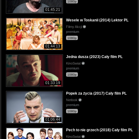
1080p
01:45:21
Wesele w Toskanii (2014) Lektor PL
Filmy Akcji
premium
1080p
01:44:13
Jedna dusza (2023) Cały film PL
KinoSwiat
premium
1080p
01:33:19
Popek za życia (2017) Cały film PL
Netlook
premium
1080p
01:06:44
Pech to nie grzech (2018) Cały film PL
KinoSwiat