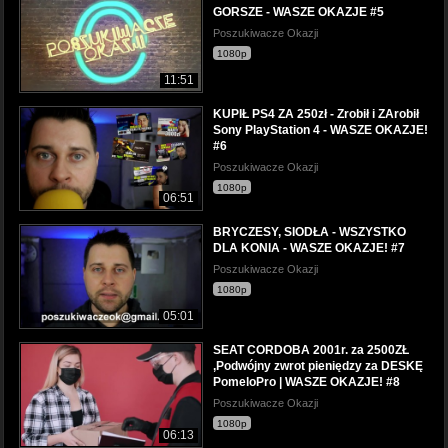
GORSZE - WASZE OKAZJE #5
Poszukiwacze Okazji
1080p
11:51
KUPIŁ PS4 ZA 250zł - Zrobił i ZArobił
Sony PlayStation 4 - WASZE OKAZJE!
#6
Poszukiwacze Okazji
1080p
06:51
BRYCZESY, SIODŁA - WSZYSTKO
DLA KONIA - WASZE OKAZJE! #7
Poszukiwacze Okazji
1080p
05:01
SEAT CORDOBA 2001r. za 2500ZŁ
,Podwójny zwrot pieniędzy za DESKĘ
PomeloPro | WASZE OKAZJE! #8
Poszukiwacze Okazji
1080p
06:13