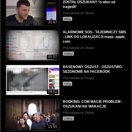
ZOSTAŁ OSZUKANY *o włos od
tragedii*
Poszukiwacze Okazji
480p
31:07
ALARMOWE SOS - TAJEMNICZY SMS
- LINK DO LOKALIZACJI maps. apple.
com
Poszukiwacze Okazji
1080p
05:57
BASENOWY OSZUST - OSZUSTWO
SEZONOWE NA FACEBOOK
Poszukiwacze Okazji
720p
08:02
BOOKING. COM MACIE PROBLEM -
OSZUKANI NA WAKACJE
Poszukiwacze Okazji
1080p
15:55