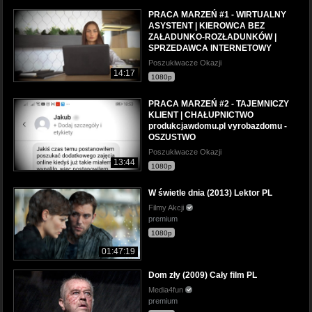
PRACA MARZEŃ #1 - WIRTUALNY
ASYSTENT | KIEROWCA BEZ
ZAŁADUNKO-ROZŁADUNKÓW |
SPRZEDAWCA INTERNETOWY
Poszukiwacze Okazji
14:17
1080p
PRACA MARZEŃ #2 - TAJEMNICZY
KLIENT | CHAŁUPNICTWO
produkcjawdomu.pl vyrobazdomu -
OSZUSTWO
Poszukiwacze Okazji
13:44
1080p
W świetle dnia (2013) Lektor PL
Filmy Akcji
premium
1080p
01:47:19
Dom zły (2009) Cały film PL
Media4fun
premium