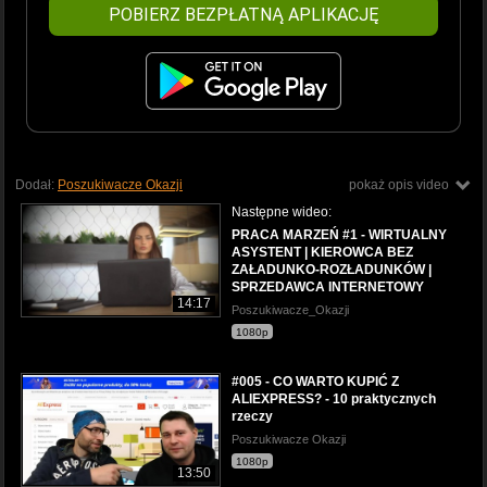
POBIERZ BEZPŁATNĄ APLIKACJĘ
Dodał:
Poszukiwacze Okazji
pokaż opis video
Następne wideo:
PRACA MARZEŃ #1 - WIRTUALNY
ASYSTENT | KIEROWCA BEZ
ZAŁADUNKO-ROZŁADUNKÓW |
SPRZEDAWCA INTERNETOWY
14:17
Poszukiwacze_Okazji
1080p
#005 - CO WARTO KUPIĆ Z
ALIEXPRESS? - 10 praktycznych
rzeczy
Poszukiwacze Okazji
1080p
13:50