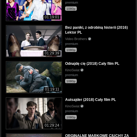
premium
1080p
01:19:01
Bez paniki, z odrobiną histerii (2016)
Lektor PL
Video Brothers
premium
1080p
01:29:39
Odnajdę cię (2018) Cały film PL
KinoSwiat
premium
1080p
01:19:11
Autsajder (2018) Cały film PL
KinoSwiat
premium
1080p
01:29:24
ORGINALNE MARKOWE CIUCHY ZA