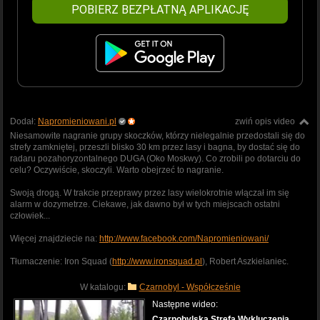
POBIERZ BEZPŁATNĄ APLIKACJĘ
Dodał:
Napromieniowani.pl
zwiń opis video
Niesamowite nagranie grupy skoczków, którzy nielegalnie przedostali się do
strefy zamkniętej, przeszli blisko 30 km przez lasy i bagna, by dostać się do
radaru pozahoryzontalnego DUGA (Oko Moskwy). Co zrobili po dotarciu do
celu? Oczywiście, skoczyli. Warto obejrzeć to nagranie.
Swoją drogą. W trakcie przeprawy przez lasy wielokrotnie włączał im się
alarm w dozymetrze. Ciekawe, jak dawno był w tych miejscach ostatni
człowiek...
Więcej znajdziecie na:
http://www.facebook.com/Napromieniowani/
Tłumaczenie: Iron Squad (
http://www.ironsquad.pl
), Robert Aszkielaniec.
W katalogu:
Czarnobyl - Współcześnie
Następne wideo:
Czarnobylska Strefa Wykluczenia