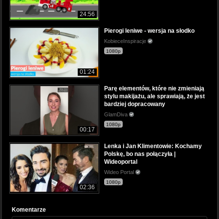
24:56
Pierogi leniwe - wersja na słodko
KobieceInspiracje
1080p
01:24
Parę elementów, które nie zmieniają
stylu makijażu, ale sprawiają, że jest
bardziej dopracowany
GlamDiva
1080p
00:17
Lenka i Jan Klimentowie: Kochamy
Polskę, bo nas połączyła |
Wideoportal
Wideo Portal
1080p
02:36
Komentarze