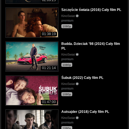
Szczęście świata (2016) Cały film PL
KinoSwiat
premium
1080p
01:38:19
Budda. Dzieciak '98 (2024) Cały film
PL
KinoSwiat
premium
1080p
01:21:14
Śubuk (2022) Cały film PL
KinoSwiat
premium
1080p
01:47:00
Autsajder (2018) Cały film PL
KinoSwiat
premium
1080p