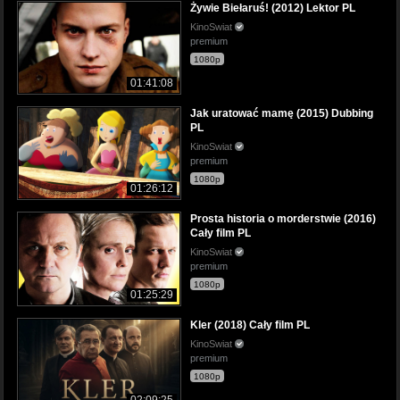
Żywie Biełaruś! (2012) Lektor PL
KinoSwiat
premium
1080p
01:41:08
Jak uratować mamę (2015) Dubbing
PL
KinoSwiat
premium
1080p
01:26:12
Prosta historia o morderstwie (2016)
Cały film PL
KinoSwiat
premium
1080p
01:25:29
Kler (2018) Cały film PL
KinoSwiat
premium
1080p
02:09:25