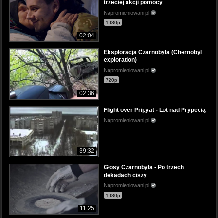
trzeciej akcji pomocy
Napromieniowani.pl
1080p
02:04
Eksploracja Czarnobyla (Chernobyl
exploration)
Napromieniowani.pl
720p
02:36
Flight over Pripyat - Lot nad Prypecią
Napromieniowani.pl
39:32
Głosy Czarnobyla - Po trzech
dekadach ciszy
Napromieniowani.pl
1080p
11:25