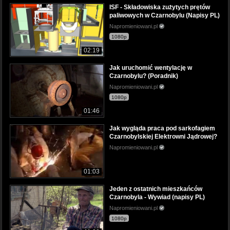
ISF - Składowiska zużytych prętów
paliwowych w Czarnobylu (Napisy PL)
Napromieniowani.pl
1080p
02:19
Jak uruchomić wentylację w
Czarnobylu? (Poradnik)
Napromieniowani.pl
1080p
01:46
Jak wygląda praca pod sarkofagiem
Czarnobylskiej Elektrowni Jądrowej?
Napromieniowani.pl
01:03
Jeden z ostatnich mieszkańców
Czarnobyla - Wywiad (napisy PL)
Napromieniowani.pl
1080p