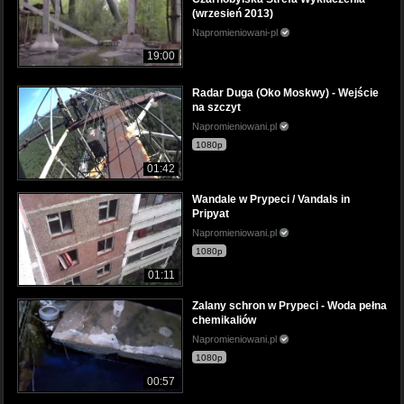
(wrzesień 2013)
Napromieniowani-pl
19:00
Radar Duga (Oko Moskwy) - Wejście
na szczyt
Napromieniowani.pl
1080p
01:42
Wandale w Prypeci / Vandals in
Pripyat
Napromieniowani.pl
1080p
01:11
Zalany schron w Prypeci - Woda pełna
chemikaliów
Napromieniowani.pl
1080p
00:57