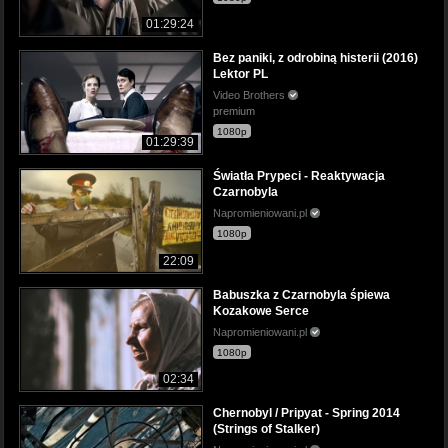
01:29:24
Bez paniki, z odrobiną histerii (2016)
Lektor PL
Video Brothers
premium
1080p
01:29:39
Światła Prypeci - Reaktywacja
Czarnobyla
Napromieniowani.pl
1080p
22:09
Babuszka z Czarnobyla śpiewa
Kozakowe Serce
Napromieniowani.pl
1080p
02:34
Chernobyl / Pripyat - Spring 2014
(Strings of Stalker)