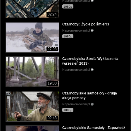
Napromieniowani.pl
1080p
02:24
Czarnobyl: Życie po śmierci
Napromieniowani.pl
1080p
27:03
Czarnobylska Strefa Wykluczenia
(wrzesień 2013)
Napromieniowani.pl
19:00
Czarnobylskie samosioły - druga
akcja pomocy
Napromieniowani.pl
1080p
02:43
Czarnobylskie Samosioły - Zapowiedź