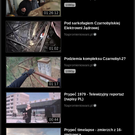
1080p
01:26:12
Pod sarkofagiem Czarnobylskiej
Elektrowni Jądrowej
Napromieniowani.pl
01:02
Podziemia kompleksu Czarnobyl-2?
Napromieniowani.pl
1080p
01:17
Prypeć 1979 - Telewizyjny reportaż
(napisy PL)
Napromieniowani.pl
00:44
Prypeć timelapse - zmierzch z 16-
piętrowca