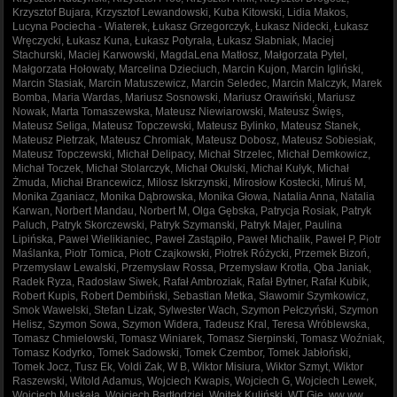
Krzysztof Bujara, Krzysztof Lewandowski, Kuba Kitowski, Lidia Makos,
Lucyna Pociecha - Wiaterek, Łukasz Grzegorczyk, Łukasz Nidecki, Łukasz
Wręczycki, Łukasz Kuna, Łukasz Potyrała, Łukasz Słabniak, Maciej
Stachurski, Maciej Karwowski, MagdaLena Matłosz, Małgorzata Pytel,
Małgorzata Hołowaty, Marcelina Dzieciuch, Marcin Kujon, Marcin Igliński,
Marcin Stasiak, Marcin Matuszewicz, Marcin Seledec, Marcin Malczyk, Marek
Bomba, Maria Wardas, Mariusz Sosnowski, Mariusz Orawiński, Mariusz
Nowak, Marta Tomaszewska, Mateusz Niewiarowski, Mateusz Święs,
Mateusz Seliga, Mateusz Topczewski, Mateusz Bylinko, Mateusz Stanek,
Mateusz Pietrzak, Mateusz Chromiak, Mateusz Dobosz, Mateusz Sobiesiak,
Mateusz Topczewski, Michał Delipacy, Michał Strzelec, Michał Demkowicz,
Michał Toczek, Michał Stolarczyk, Michał Okulski, Michał Kułyk, Michał
Żmuda, Michał Brancewicz, Milosz Iskrzynski, Mirosłow Kostecki, Miruś M,
Monika Zganiacz, Monika Dąbrowska, Monika Głowa, Natalia Anna, Natalia
Karwan, Norbert Mandau, Norbert M, Olga Gębska, Patrycja Rosiak, Patryk
Paluch, Patryk Skorczewski, Patryk Szymanski, Patryk Majer, Paulina
Lipińska, Paweł Wielikianiec, Paweł Zastąpiło, Paweł Michalik, Paweł P, Piotr
Maślanka, Piotr Tomica, Piotr Czajkowski, Piotrek Różycki, Przemek Bizoń,
Przemysław Lewalski, Przemysław Rossa, Przemysław Krotla, Qba Janiak,
Radek Ryza, Radosław Siwek, Rafał Ambroziak, Rafał Bytner, Rafał Kubik,
Robert Kupis, Robert Dembiński, Sebastian Metka, Sławomir Szymkowicz,
Smok Wawelski, Stefan Lizak, Sylwester Wach, Szymon Pełczyński, Szymon
Helisz, Szymon Sowa, Szymon Widera, Tadeusz Kral, Teresa Wróblewska,
Tomasz Chmielowski, Tomasz Winiarek, Tomasz Sierpinski, Tomasz Woźniak,
Tomasz Kodyrko, Tomek Sadowski, Tomek Czembor, Tomek Jabłoński,
Tomek Jocz, Tusz Ek, Voldi Zak, W B, Wiktor Misiura, Wiktor Szmyt, Wiktor
Raszewski, Witold Adamus, Wojciech Kwapis, Wojciech G, Wojciech Lewek,
Wojciech Muskała, Wojciech Bartłodziej, Wojtek Kuliński, WT Gie, ww ww,