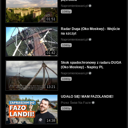
Napromieniowani.pl
1080p
01:51
Radar Duga (Oko Moskwy) - Wejście
na szczyt
Napromieniowani.pl
1080p
01:42
Skok spadochronowy z radaru DUGA
(Oko Moskwy) - Napisy PL
Napromieniowani.pl
1080p
13:21
UDAŁO SIĘ! MAM FAZOLANDIE!
Przez Świat Na Fazie
1080p
14:38