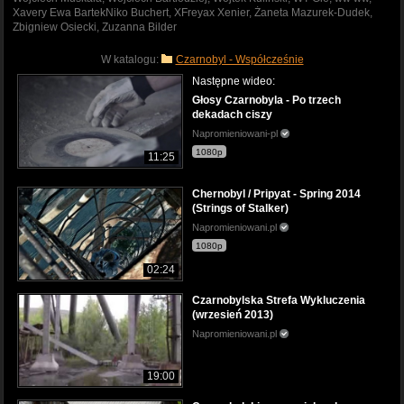
Xavery Ewa BartekNiko Buchert, XFreyax Xenier, Żaneta Mazurek-Dudek,
Zbigniew Osiecki, Zuzanna Bilder
W katalogu:
Czarnobyl - Współcześnie
Następne wideo:
Głosy Czarnobyla - Po trzech
dekadach ciszy
Napromieniowani-pl
1080p
11:25
Chernobyl / Pripyat - Spring 2014
(Strings of Stalker)
Napromieniowani.pl
1080p
02:24
Czarnobylska Strefa Wykluczenia
(wrzesień 2013)
Napromieniowani.pl
19:00