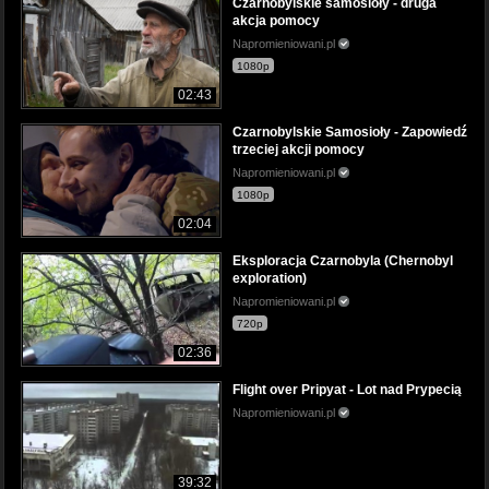
Czarnobylskie samosioły - druga
akcja pomocy
Napromieniowani.pl
1080p
02:43
Czarnobylskie Samosioły - Zapowiedź
trzeciej akcji pomocy
Napromieniowani.pl
1080p
02:04
Eksploracja Czarnobyla (Chernobyl
exploration)
Napromieniowani.pl
720p
02:36
Flight over Pripyat - Lot nad Prypecią
Napromieniowani.pl
39:32