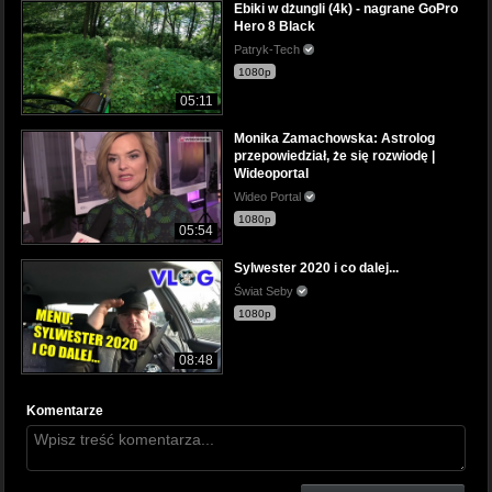
Ebiki w dżungli (4k) - nagrane GoPro
Hero 8 Black
Patryk-Tech
1080p
05:11
Monika Zamachowska: Astrolog
przepowiedział, że się rozwiodę |
Wideoportal
Wideo Portal
1080p
05:54
Sylwester 2020 i co dalej...
Świat Seby
1080p
08:48
Komentarze