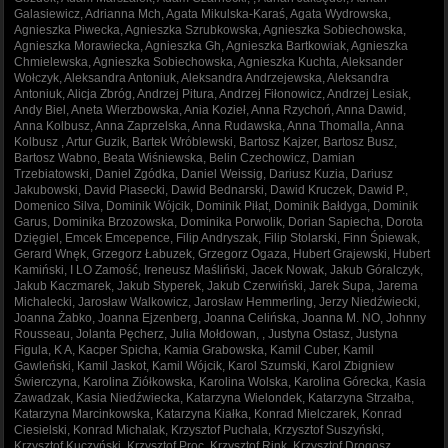
Galasiewicz, Adrianna Mch, Agata Mikulska-Karaś, Agata Wydrowska,
Agnieszka Piwecka, Agnieszka Szrubkowska, Agnieszka Sobiechowska,
Agnieszka Morawiecka, Agnieszka Gh, Agnieszka Bartkowiak, Agnieszka
Chmielewska, Agnieszka Sobiechowska, Agnieszka Kuchta, Aleksander
Wołczyk, Aleksandra Antoniuk, Aleksandra Andrzejewska, Aleksandra
Antoniuk, Alicja Zbróg, Andrzej Pitura, Andrzej Fiłonowicz, Andrzej Lesiak,
Andy Biel, Aneta Wierzbowska, Ania Kozieł, Anna Rzychoń, Anna Dawid,
Anna Kolbusz, Anna Zaprzelska, Anna Rudawska, Anna Thomalla, Anna
Kolbusz , Artur Guzik, Bartek Wróblewski, Bartosz Kajzer, Bartosz Busz,
Bartosz Wabno, Beata Wiśniewska, Belin Czechowicz, Damian
Trzebiatowski, Daniel Zgódka, Daniel Weissig, Dariusz Kuzia, Dariusz
Jakubowski, David Piasecki, Dawid Bednarski, Dawid Kruczek, Dawid P.,
Domenico Silva, Dominik Wójcik, Dominik Piłat, Dominik Bałdyga, Dominik
Garus, Dominika Brzozowska, Dominika Porwolik, Dorian Sapiecha, Dorota
Dzięgiel, Emcek Emcepence, Filip Andryszak, Filip Stolarski, Finn Śpiewak,
Gerard Wnęk, Grzegorz Łabuzek, Grzegorz Ogaza, Hubert Grajewski, Hubert
Kamiński, I LO Zamość, Ireneusz Maśliński, Jacek Nowak, Jakub Góralczyk,
Jakub Kaczmarek, Jakub Styperek, Jakub Czerwiński, Jarek Supa, Jarema
Michalecki, Jarosław Walkowicz, Jarosław Hemmerling, Jerzy Niedźwiecki,
Joanna Żabko, Joanna Ejzenberg, Joanna Celińska, Joanna M. NO, Johnny
Rousseau, Jolanta Pęcherz, Julia Mołdowan, , Justyna Ostasz, Justyna
Figula, K A, Kacper Spicha, Kamia Grabowska, Kamil Cuber, Kamil
Gawleński, Kamil Jaskot, Kamil Wójcik, Karol Szumski, Karol Zbigniew
Świerczyna, Karolina Ziółkowska, Karolina Wolska, Karolina Górecka, Kasia
Zawadzak, Kasia Niedźwiecka, Katarzyna Wielondek, Katarzyna Strzałba,
Katarzyna Marcinkowska, Katarzyna Kiałka, Konrad Mielczarek, Konrad
Ciesielski, Konrad Michalak, Krzysztof Puchala, Krzysztof Suszyński,
Krzysztof Kuczyński, Krzysztof Proc, Krzysztof Rink, Krzysztof Drogosz,