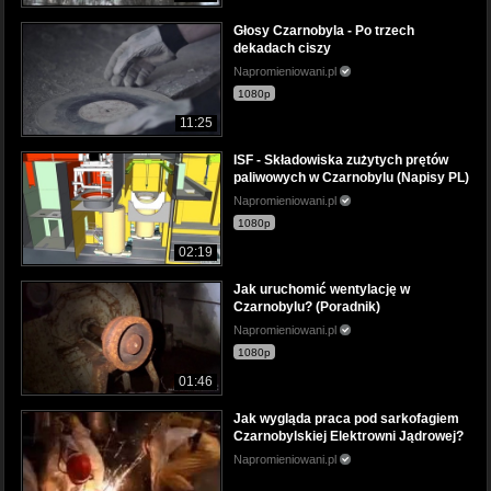
Głosy Czarnobyla - Po trzech
dekadach ciszy
Napromieniowani.pl
1080p
11:25
ISF - Składowiska zużytych prętów
paliwowych w Czarnobylu (Napisy PL)
Napromieniowani.pl
1080p
02:19
Jak uruchomić wentylację w
Czarnobylu? (Poradnik)
Napromieniowani.pl
1080p
01:46
Jak wygląda praca pod sarkofagiem
Czarnobylskiej Elektrowni Jądrowej?
Napromieniowani.pl