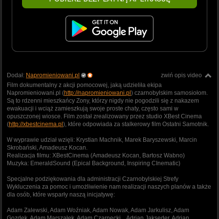
Dodał:
Napromieniowani.pl
zwiń opis video
Film dokumentalny z akcji pomocowej, jaką udzieliła ekipa
Napromieniowani.pl (
http://napromieniowani.pl
) czarnobylskim samosiołom.
Są to rdzenni mieszkańcy Zony, którzy nigdy nie pogodzili się z nakazem
ewakuacji i wciąż zamieszkują swoje proste chaty, często sami w
opuszczonej wiosce. Film został zrealizowany przez studio XBest Cinema
(
http://xbestcinema.pl
), które odpowiada za stalkerowy film Ostatni Samotnik.
W wyprawie udział wzięli: Krystian Machnik, Marek Baryszewski, Marcin
Skrobański, Amadeusz Kocan.
Realizacja filmu: XBestCinema (Amadeusz Kocan, Bartosz Wabno)
Muzyka: EmeraldSound (Epical Background, Inspiring CInematic)
Specjalne podziękowania dla administracji Czarnobylskiej Strefy
Wykluczenia za pomoc i umożliwienie nam realizacji naszych planów a także
dla osób, które wsparły naszą inicjatywę:
Adam Zalewski, Adam Woźniak, Adam Nowak, Adam Jarkulisz, Adam
Gozdek, Adam Marszałek, Adam Czarnecki, , Adrian Jaksęder, Adrian