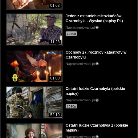
01:03
Jeden z ostatnich mieszkańców
Czarnobyla - Wywiad (napisy PL)
Napromieniowani.pl
1080p
11:28
Obchody 27. rocznicy katastrofy w
Czarnobylu
Napromieniowani.pl
01:00
Ostatni ludzie Czarnobyla (polskie
napisy)
Napromieniowani.pl
1080p
52:10
Ostatni ludzie Czarnobyla 2 (polskie
napisy)
Napromieniowani.pl