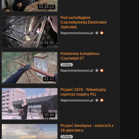
01:26:12
Pod sarkofagiem
Czarnobylskiej Elektrowni
Jądrowej
Napromieniowani.pl
01:02
Podziemia kompleksu
Czarnobyl-2?
1080p
Napromieniowani.pl
01:17
Prypeć 1979 - Telewizyjny
reportaż (napisy PL)
Napromieniowani.pl
00:44
Prypeć timelapse - zmierzch z
16-piętrowca
1080p