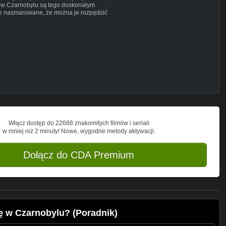
y w Czarnobylu są tego doskonałym
ze nasmarowane, że można je rozpędzić
Włącz dostęp do 22688 znakomitych filmów i seriali
w mniej niż 2 minuty! Nowe, wygodne metody aktywacji.
Dołącz do CDA Premium
ę w Czarnobylu? (Poradnik)