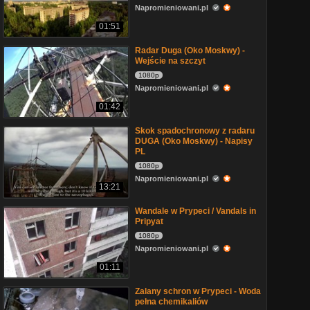
Napromieniowani.pl
01:51
Radar Duga (Oko Moskwy) -
Wejście na szczyt
1080p
Napromieniowani.pl
01:42
Skok spadochronowy z radaru
DUGA (Oko Moskwy) - Napisy
PL
1080p
Napromieniowani.pl
13:21
Wandale w Prypeci / Vandals in
Pripyat
1080p
Napromieniowani.pl
01:11
Zalany schron w Prypeci - Woda
pełna chemikaliów