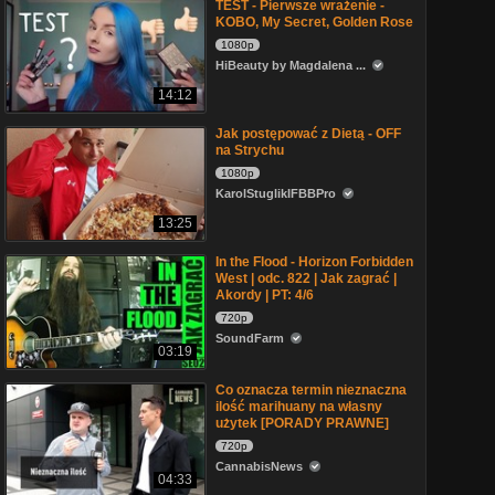
TEST - Pierwsze wrażenie -
KOBO, My Secret, Golden Rose
1080p
HiBeauty by Magdalena ...
14:12
Jak postępować z Dietą - OFF
na Strychu
1080p
KarolStuglikIFBBPro
13:25
In the Flood - Horizon Forbidden
West | odc. 822 | Jak zagrać |
Akordy | PT: 4/6
720p
SoundFarm
03:19
Co oznacza termin nieznaczna
ilość marihuany na własny
użytek [PORADY PRAWNE]
720p
CannabisNews
04:33