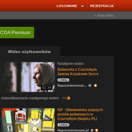
LOGOWANIE
REJESTRACJA
+ dodaj wideo
 CDA Premium
Wideo użytkowników
Następne wideo:
Babuszka z Czarnobyla
śpiewa Kozakowe Serce
1080p
Napromieniowan...
02:34
Autoodtwarzanie następnego wideo
on
ISF - Składowiska zużytych
prętów paliwowych w
Czarnobylu (Napisy PL)
1080p
Napromieniowani.pl