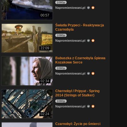
1080p
Napromieniowani.pl
00:57
Światła Prypeci - Reaktywacja
Czarnobyla
1080p
Napromieniowani.pl
22:09
Babuszka z Czarnobyla śpiewa
Kozakowe Serce
1080p
Napromieniowani.pl
02:34
Chernobyl / Pripyat - Spring
2014 (Strings of Stalker)
1080p
Napromieniowani.pl
02:24
Czarnobyl: Życie po śmierci