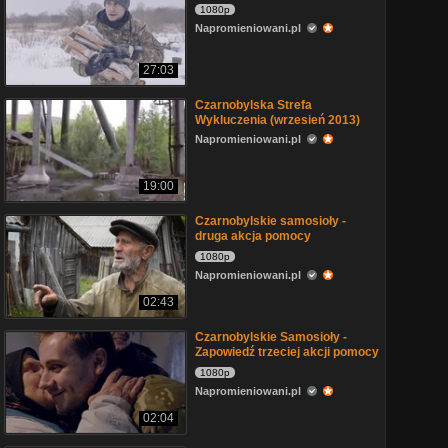
1080p
Napromieniowani.pl
27:03
Czarnobylska Strefa
Wykluczenia (wrzesień 2013)
Napromieniowani.pl
19:00
Czarnobylskie samosioły -
druga akcja pomocy
1080p
Napromieniowani.pl
02:43
Czarnobylskie Samosioły -
Zapowiedź trzeciej akcji pomocy
1080p
Napromieniowani.pl
02:04