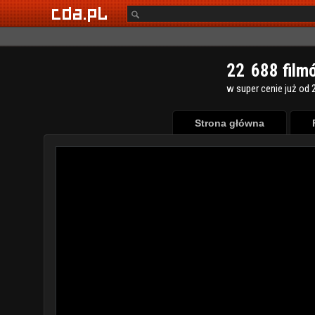
2
2
6
8
8
film
w super cenie już od 2
Strona główna