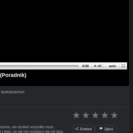
0:00
auto
(Poradnik)
 dystrybutorów!
rzenia, ale działać wszystko musi.
Embed
Zgłoś
z tego, że jak nie rozdupcy się od razu,