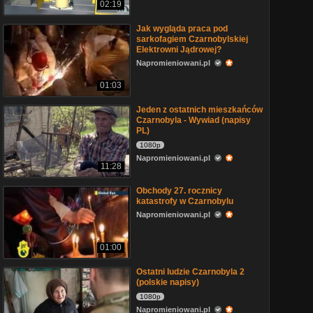
02:19
Jak wygląda praca pod
sarkofagiem Czarnobylskiej
Elektrowni Jądrowej?
Napromieniowani.pl
01:03
Jeden z ostatnich mieszkańców
Czarnobyla - Wywiad (napisy
PL)
1080p
Napromieniowani.pl
11:28
Obchody 27. rocznicy
katastrofy w Czarnobylu
Napromieniowani.pl
01:00
Ostatni ludzie Czarnobyla 2
(polskie napisy)
1080p
Napromieniowani.pl