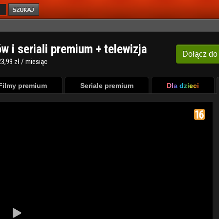
ów i seriali premium + telewizja
Dołącz
do
3,99 zł / miesiąc
Filmy premium
Seriale premium
Dla dzieci