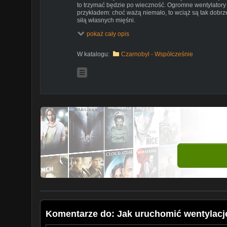
to trzymać będzie po wieczność. Ogromne wentylator
przykładem: choć ważą niemało, to wciąż są tak dobr
siłą własnych mięśni.
pokaż cały opis
W katalogu:
Czarnobyl - Współcześnie
Komentarze do: Jak uruchomić wentylacj