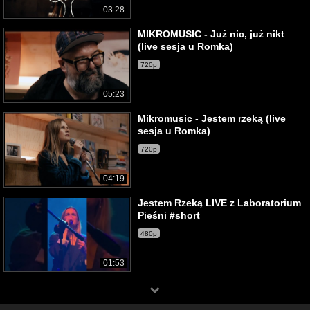
03:28
MIKROMUSIC - Już nic, już nikt
(live sesja u Romka)
720p
05:23
Mikromusic - Jestem rzeką (live
sesja u Romka)
720p
04:19
Jestem Rzeką LIVE z Laboratorium
Pieśni #short
480p
01:53