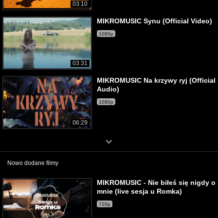
03:10
MIKROMUSIC Synu (Official Video)
1080p
03:31
MIKROMUSIC Na krzywy ryj (Official
Audio)
1080p
06:29
Nowo dodane filmy
MIKROMUSIC - Nie biłeś się nigdy o
mnie (live sesja u Romka)
720p