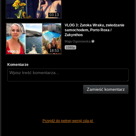
03:13
VLOG 3: Zatoka Wraku, zwiedzanie
samochodem, Porto Roxa /
Zakynthos
Maja Ogonowska
1080p
18:53
Komentarze
Zamieść komentarz
Przejdź do pełnej wersji cda.pl