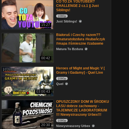
CO TO ZA YOUTUBER?
CHALLENGE 2 cz.1 || Just
Siblings!
1080p
Just Siblings!
15:27
Białoruś i Czechy razem??
#maturatobzdura #kubańczyk
#mapa #śmieszne #zabawne
Matura To Bzdura
00:42
Heroes of Might and Magic V [
Gramy i Gadamy] - Quel Live
1080p
Quel
03:00:43
OPUSZCZONY DOM W ŚRODKU
LASU dobrze zachowany -
TAJEMNICZE LABORATORIUM
!!! Niewystraszony Urbex!!!
1080p
20:30
Niewystraszony Urbex