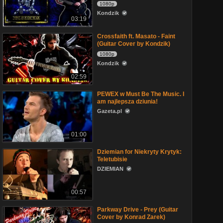
1080p
Kondzik
03:19
Crossfaith ft. Masato - Faint
(Guitar Cover by Kondzik)
1080p
Kondzik
02:59
PEWEX w Must Be The Music. I
am najlepsza dziunia!
Gazeta.pl
01:00
Dziemian for Niekryty Krytyk:
Teletubisie
DZIEMIAN
00:57
Parkway Drive - Prey (Guitar
Cover by Konrad Zarek)