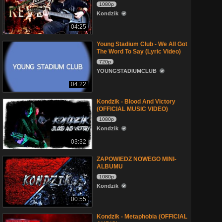
1080p
Kondzik
04:25
Young Stadium Club - We All Got
The Word To Say (Lyric Video)
720p
YOUNGSTADIUMCLUB
04:22
Kondzik - Blood And Victory
(OFFICIAL MUSIC VIDEO)
1080p
Kondzik
03:32
ZAPOWIEDZ NOWEGO MINI-
ALBUMU
1080p
Kondzik
00:55
Kondzik - Metaphobia (OFFICIAL