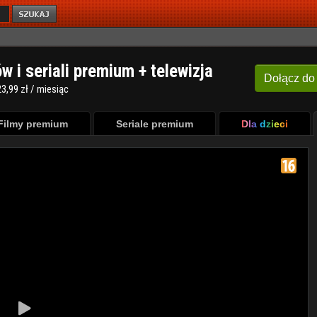
ów i seriali premium + telewizja
Dołącz
do
3,99 zł / miesiąc
Filmy premium
Seriale premium
Dla dzieci