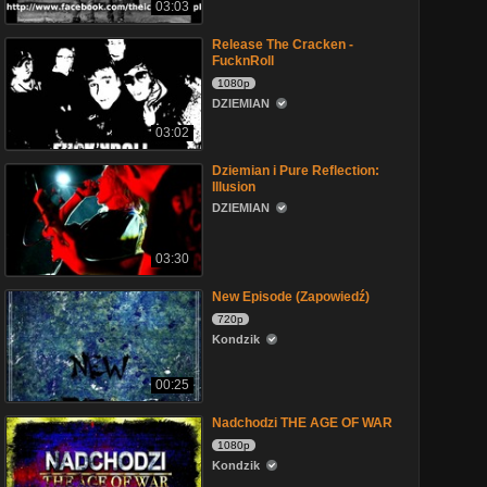
03:03
Release The Cracken -
FucknRoll
1080p
DZIEMIAN
03:02
Dziemian i Pure Reflection:
Illusion
DZIEMIAN
03:30
New Episode (Zapowiedź)
720p
Kondzik
00:25
Nadchodzi THE AGE OF WAR
1080p
Kondzik