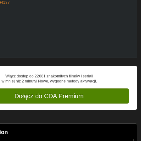
064137
Włącz dostęp do 22681 znakomitych filmów i seriali
w mniej niż 2 minuty! Nowe, wygodne metody aktywacji.
Dołącz do CDA Premium
ion