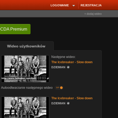
LOGOWANIE
REJESTRACJA
+ dodaj wideo
 CDA Premium
Wideo użytkowników
Następne wideo:
The Icebreaker - Slow down
DZIEMIAN
03:03
Autoodtwarzanie następnego wideo
on
The Icebreaker - Slow down
DZIEMIAN