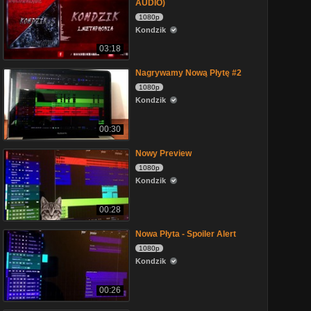
AUDIO)
1080p
Kondzik
03:18
Nagrywamy Nową Płytę #2
1080p
Kondzik
00:30
Nowy Preview
1080p
Kondzik
00:28
Nowa Płyta - Spoiler Alert
1080p
Kondzik
00:26