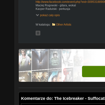
http://www.facebook.com/event.php?eid=309531889
Maciej Rogowski - gitara, wokal
Kacper Radulski - perkusja
Łukasz Bondar - bass
pokaż cały opis
Emil Kania - gitara
W katalogu:
Other Artists
Komentarze do: The Icebreaker - Suffocat