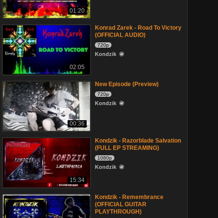
01:20
Konrad Zarek - Road To Victory
(OFFICIAL AUDIO)
720p
Kondzik
02:05
New Episode (Preview)
720p
Kondzik
00:36
Kondzik - Razorblade Salvation
(FULL EP STREAMING)
1080p
Kondzik
15:34
Kondzik - Remembrance
(OFFICIAL GUITAR
PLAYTHROUGH)