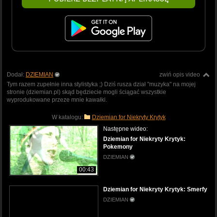
Dodał:
DZIEMIAN
zwiń opis video
Tym razem zupełnie inna stylistyka ;) Dziś rusza dział "muzyka" na mojej
stronie (dziemian.pl) skąd będziecie mogli ściągać wszystkie
wyprodukowane przeze mnie kawałki.
W katalogu:
Dziemian for Niekryty Krytyk
Następne wideo:
Dziemian for Niekryty Krytyk:
Pokemony
DZIEMIAN
00:43
Dziemian for Niekryty Krytyk: Smerfy
DZIEMIAN