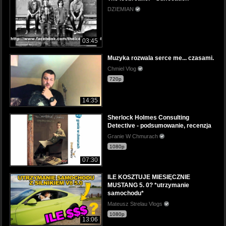
DZIEMIAN
03:45
Muzyka rozwala serce me... czasami.
Chmiel Vlog
720p
14:35
Sherlock Holmes Consulting
Detective - podsumowanie, recenzja
Granie W Chmurach
1080p
07:30
ILE KOSZTUJE MIESIĘCZNIE
MUSTANG 5. 0? *utrzymanie
samochodu*
Mateusz Strelau Vlogs
1080p
13:06