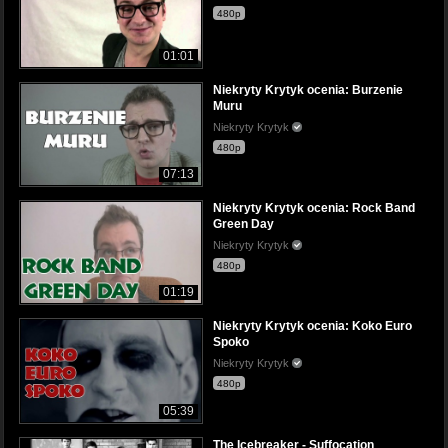
480p
01:01
Niekryty Krytyk ocenia: Burzenie
Muru
Niekryty Krytyk
480p
07:13
Niekryty Krytyk ocenia: Rock Band
Green Day
Niekryty Krytyk
480p
01:19
Niekryty Krytyk ocenia: Koko Euro
Spoko
Niekryty Krytyk
480p
05:39
The Icebreaker - Suffocation