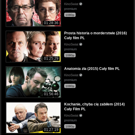
KinoSwiat
premium
1080p
01:28:36
Prosta historia o morderstwie (2016)
Cały film PL
KinoSwiat
premium
1080p
01:25:29
Anatomia zła (2015) Cały film PL
KinoSwiat
premium
1080p
01:56:46
Kochanie, chyba cię zabiłem (2014)
Cały Film PL
KinoSwiat
premium
1080p
01:27:19