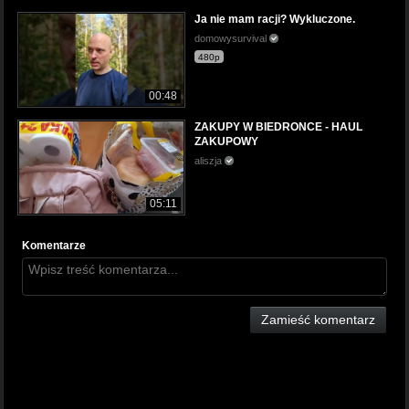
Ja nie mam racji? Wykluczone.
domowysurvival
480p
00:48
ZAKUPY W BIEDRONCE - HAUL
ZAKUPOWY
aliszja
05:11
Komentarze
Zamieść komentarz