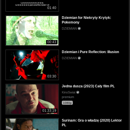
01:40
Dziemian for Niekryty Krytyk:
Pokemony
DZIEMIAN
00:43
Dziemian i Pure Reflection: Illusion
DZIEMIAN
03:30
Jedna dusza (2023) Cały film PL
KinoSwiat
premium
1080p
01:33:19
Surinam: Gra o władzę (2020) Lektor
PL