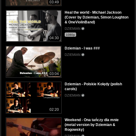
03:49
Heal the world - Michael Jackson
(Cover by Dziemian, Simon Loughton
& OneViolinBand)
DZIEMIAN
1080p
04:30
Dziemian - I was ###
DZIEMIAN
03:04
Dziemian - Polskie Kolędy (polish
carols)
DZIEMIAN
02:20
Weekend - Ona tańczy dla mnie
(metal version by Dziemian &
Rogowsky)