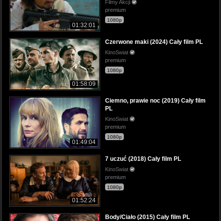
Filmy Akcji
premium
1080p
01:32:01
Czerwone maki (2024) Cały film PL
KinoSwiat
premium
1080p
01:58:09
Ciemno, prawie noc (2019) Cały film
PL
KinoSwiat
premium
1080p
01:49:04
7 uczuć (2018) Cały film PL
KinoSwiat
premium
1080p
01:52:24
Body/Ciało (2015) Cały film PL