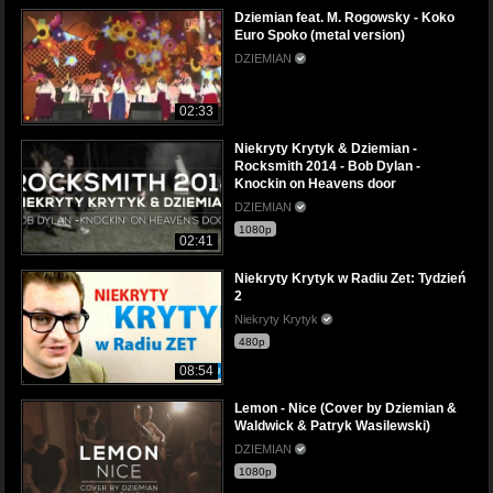
Dziemian feat. M. Rogowsky - Koko
Euro Spoko (metal version)
DZIEMIAN
02:33
Niekryty Krytyk & Dziemian -
Rocksmith 2014 - Bob Dylan -
Knockin on Heavens door
DZIEMIAN
1080p
02:41
Niekryty Krytyk w Radiu Zet: Tydzień
2
Niekryty Krytyk
480p
08:54
Lemon - Nice (Cover by Dziemian &
Waldwick & Patryk Wasilewski)
DZIEMIAN
1080p