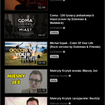
DZIEMIAN
02:44
Coma - 100 tysięcy jednakowych
miast (cover by Dziemian &
Waldwick)
DZIEMIAN
1080p
04:47
Michał Szpak - Color Of Your Life
(Rock version by Dziemian & Friends)
DZIEMIAN
1080p
04:49
Niekryty Krytyk ocenia: Mięsny Jeż
Niekryty Krytyk
480p
01:35
Niekryty Krytyk i przyjaciele: NextUp
Niekryty Krytyk