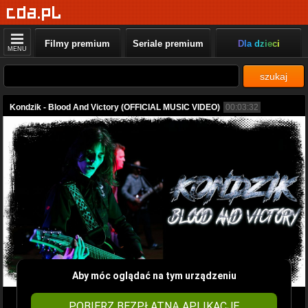
Filmy premium
Seriale premium
Dla dzieci
MENU
szukaj
Kondzik - Blood And Victory (OFFICIAL MUSIC VIDEO)
00:03:32
Aby móc oglądać na tym urządzeniu
POBIERZ BEZPŁATNĄ APLIKACJĘ