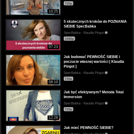
720p
10:25
5 skutecznych kroków do POZNANIA
SIEBIE SpecBabka
SpecBabka - Klaudia Pingot
1080p
07:23
Jak budować PEWNOŚĆ SIEBIE i
poczucie własnej wartości [ Klaudia
Pingot ]
SpecBabka - Klaudia Pingot
720p
08:10
Jak być efektywnym? Metoda Total
Immersion
SpecBabka - Klaudia Pingot
720p
12:28
Jak mieć PEWNOŚĆ SIEBIE?
SpecBabka - Klaudia Pingot