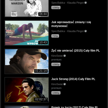
SpecBabka - Klaudia Pingot
1080p
06:44
Jak wprowadzać zmiany i się
motywować
SpecBabka - Klaudia Pingot
720p
10:43
Żyć nie umierać (2015) Cały film PL
KinoSwiat
premium
1080p
01:21:14
Jack Strong (2014) Cały Film PL
KinoSwiat
premium
1080p
02:02:37
Popek za życia (2017) Cały film PL