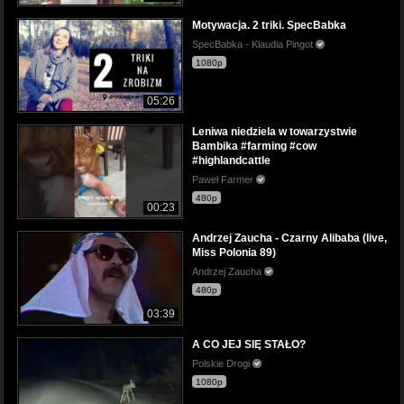
Motywacja. 2 triki. SpecBabka
SpecBabka - Klaudia Pingot
1080p
05:26
Leniwa niedziela w towarzystwie
Bambika #farming #cow
#highlandcattle
Paweł Farmer
480p
00:23
Andrzej Zaucha - Czarny Alibaba (live,
Miss Polonia 89)
Andrzej Zaucha
480p
03:39
A CO JEJ SIĘ STAŁO?
Polskie Drogi
1080p