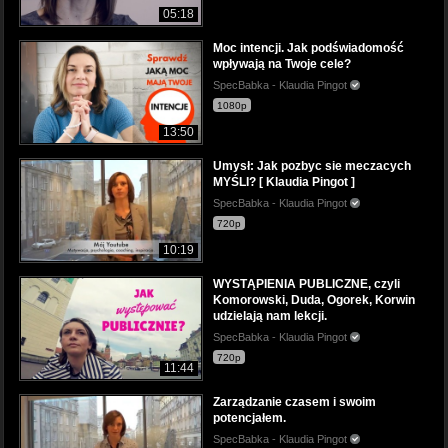
05:18
Moc intencji. Jak podświadomość
wpływają na Twoje cele?
SpecBabka - Klaudia Pingot
1080p
13:50
Umysł: Jak pozbyc sie meczacych
MYŚLI? [ Klaudia Pingot ]
SpecBabka - Klaudia Pingot
720p
10:19
WYSTĄPIENIA PUBLICZNE, czyli
Komorowski, Duda, Ogorek, Korwin
udzielają nam lekcji.
SpecBabka - Klaudia Pingot
720p
11:44
Zarządzanie czasem i swoim
potencjałem.
SpecBabka - Klaudia Pingot