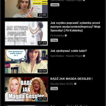
1080p
15:09
Jak szybko poprawić sylwetkę przed
ważnym wydarzeniem/imprezą? Moje
Sposoby! [ Fit Kobietka]
Fit Kobietka
720p
07:24
Jak zjednywać sobie ludzi?
SpecBabka - Klaudia Pingot
08:04
BĄDŹ JAK MAGDA GESSLER !
Klaudia Klara VLOG
720p
05:25