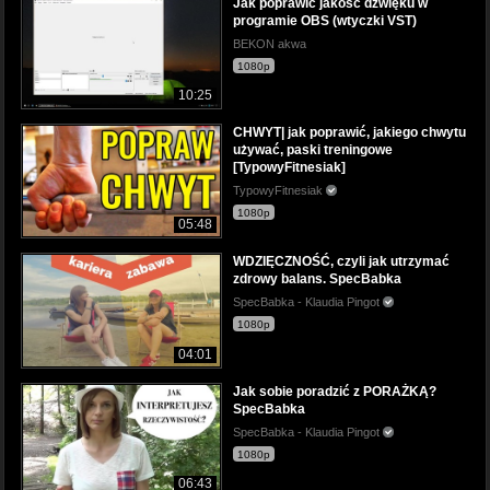
Jak poprawić jakość dźwięku w
programie OBS (wtyczki VST)
BEKON akwa
1080p
10:25
CHWYT| jak poprawić, jakiego chwytu
używać, paski treningowe
[TypowyFitnesiak]
TypowyFitnesiak
1080p
05:48
WDZIĘCZNOŚĆ, czyli jak utrzymać
zdrowy balans. SpecBabka
SpecBabka - Klaudia Pingot
1080p
04:01
Jak sobie poradzić z PORAŻKĄ?
SpecBabka
SpecBabka - Klaudia Pingot
1080p
06:43