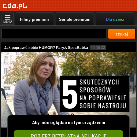
Filmy premium
Seriale premium
Dla dzieci
MENU
szukaj
Jak poprawić sobie HUMOR? Paryż. SpecBabka
00:06:33
Aby móc oglądać na tym urządzeniu
POBIERZ BEZPŁATNĄ APLIKACJĘ