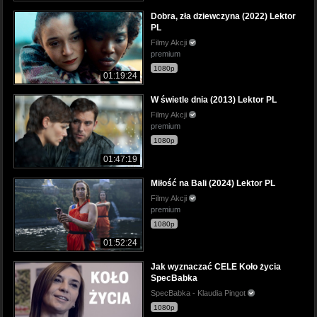
Dobra, zła dziewczyna (2022) Lektor
PL
Filmy Akcji
premium
1080p
01:19:24
W świetle dnia (2013) Lektor PL
Filmy Akcji
premium
1080p
01:47:19
Miłość na Bali (2024) Lektor PL
Filmy Akcji
premium
1080p
01:52:24
Jak wyznaczać CELE Koło życia
SpecBabka
SpecBabka - Klaudia Pingot
1080p