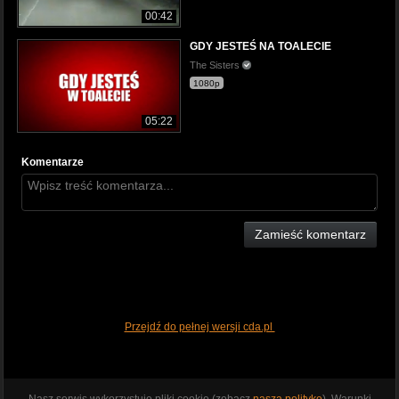
00:42
GDY JESTEŚ NA TOALECIE
The Sisters
1080p
05:22
Komentarze
Zamieść komentarz
Przejdź do pełnej wersji cda.pl
Nasz serwis wykorzystuje pliki cookie (zobacz
naszą politykę
). Warunki