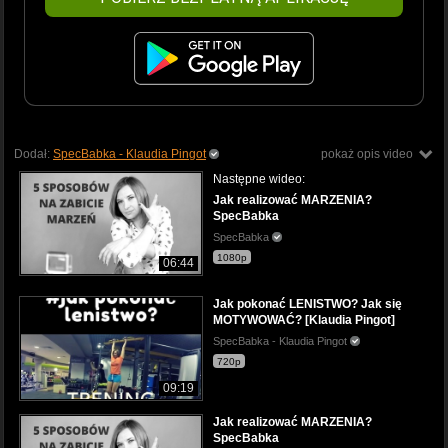
Dodał:
SpecBabka - Klaudia Pingot
pokaż opis video
Następne wideo:
Jak realizować MARZENIA?
SpecBabka
SpecBabka
1080p
06:44
Jak pokonać LENISTWO? Jak się
MOTYWOWAĆ? [Klaudia Pingot]
SpecBabka - Klaudia Pingot
720p
09:19
Jak realizować MARZENIA?
SpecBabka