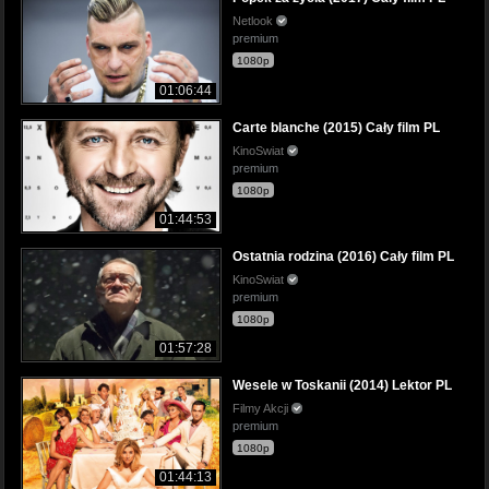
Netlook
premium
1080p
01:06:44
Carte blanche (2015) Cały film PL
KinoSwiat
premium
1080p
01:44:53
Ostatnia rodzina (2016) Cały film PL
KinoSwiat
premium
1080p
01:57:28
Wesele w Toskanii (2014) Lektor PL
Filmy Akcji
premium
1080p
01:44:13