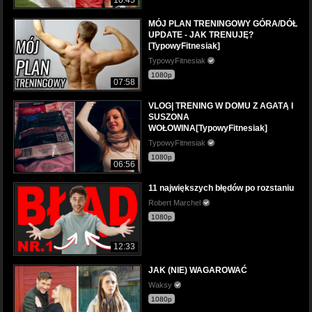
MÓJ PLAN TRENINGOWY GÓRA/DÓŁ
UPDATE - JAK TRENUJĘ?
[TypowyFitnesiak]
TypowyFitnesiak
1080p
07:58
VLOG| TRENING W DOMU Z AGATĄ I
SUSZONA
WOŁOWINA[TypowyFitnesiak]
TypowyFitnesiak
1080p
06:56
11 największych błędów po rozstaniu
Robert Marchel
1080p
12:33
JAK (NIE) WAGAROWAĆ
Waksy
1080p