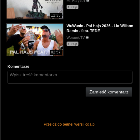
Mr. Hary101
1080p
12:33
WuWunio - Pal Hajs 2026 - Litt Willson
Remix - feat. TEDE
WuwunioTV
1080p
02:57
Komentarze
Zamieść komentarz
Przejdź do pełnej wersji cda.pl