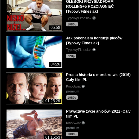
GŁĘBOKI PRZYSIADFOAM
ROLLING+5 ROZCIĄGNIĘĆ
[TypowyFitnesiak]
TypowyFitnesiak
1080p
05:58
Jak pokonałem kontuzje pleców
[Typowy Fitnesiak]
TypowyFitnesiak
720p
04:26
Prosta historia o morderstwie (2016)
Cały film PL
KinoSwiat
premium
1080p
01:25:29
Prawdziwe życie aniołów (2022) Cały
film PL
KinoSwiat
premium
1080p
01:15:53