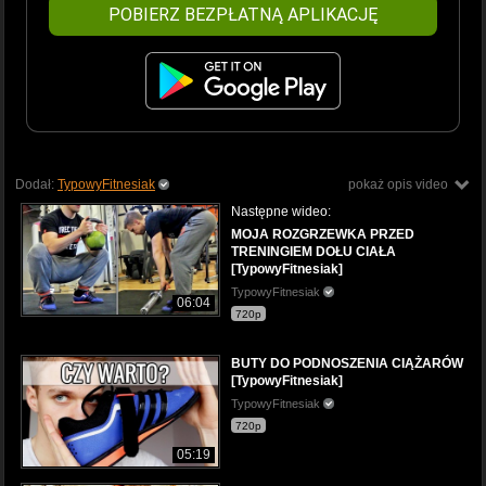
POBIERZ BEZPŁATNĄ APLIKACJĘ
Dodał:
TypowyFitnesiak
pokaż opis video
Następne wideo:
MOJA ROZGRZEWKA PRZED
TRENINGIEM DOŁU CIAŁA
[TypowyFitnesiak]
TypowyFitnesiak
06:04
720p
BUTY DO PODNOSZENIA CIĄŻARÓW
[TypowyFitnesiak]
TypowyFitnesiak
720p
05:19