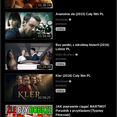
01:38:19
Anatomia zła (2015) Cały film PL
KinoSwiat
premium
1080p
01:56:46
Bez paniki, z odrobiną histerii (2016)
Lektor PL
Video Brothers
premium
1080p
01:29:39
Kler (2018) Cały film PL
KinoSwiat
premium
1080p
02:09:25
JAK poprawnie ciągać MARTWO?
Poradnik z przykładami [Typowy
Fitnesiak]