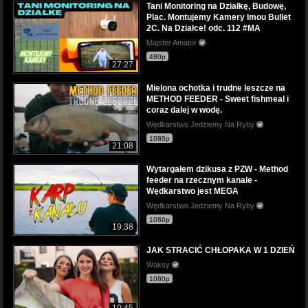
Tani Monitoring na Działkę, Budowę,
Plac. Montujemy Kamery Imou Bullet
2C. Na Działce! odc. 112 #MA
Majster Amator
480p
27:27
Mielona ochotka i trudne leszcze na
METHOD FEEDER - Sweet fishmeal i
coraz dalej w wodę.
Wędkarstwo Jedziemy Na Ryby
1080p
21:08
Wytargałem dzikusa z PZW - Method
feeder na rzecznym kanale -
Wędkarstwo jest MEGA
Wędkarstwo Jedziemy Na Ryby
1080p
19:38
JAK STRACIĆ CHŁOPAKA W 1 DZIEŃ
Waksy
1080p
10:45