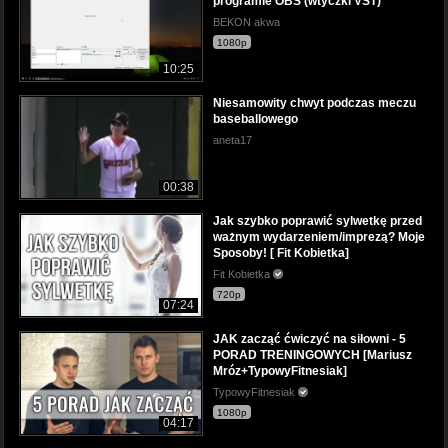
programie OBS (wtyczki VST)
BEKON akwa
1080p
10:25
Niesamowity chwyt podczas meczu
baseballowego
aneta17
00:38
Jak szybko poprawić sylwetkę przed
ważnym wydarzeniem/imprezą? Moje
Sposoby! [ Fit Kobietka]
Fit Kobietka
720p
07:24
JAK zacząć ćwiczyć na siłowni - 5
PORAD TRENINGOWYCH [Mariusz
Mróz+TypowyFitnesiak]
TypowyFitnesiak
1080p
04:17