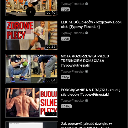
TypowyFitnesiak
720p
06:40
LEK na BÓL pleców - rozgrzewka dołu
ciała [Typowy Fitnesiak]
TypowyFitnesiak
720p
06:29
MOJA ROZGRZEWKA PRZED
TRENINGIEM DOŁU CIAŁA
[TypowyFitnesiak]
TypowyFitnesiak
720p
06:04
PODCIĄGANIE NA DRĄŻKU - zbuduj
siłę pleców [TypowyFitnesiak]
TypowyFitnesiak
1080p
03:28
Jak poprawić jakość dźwięku w