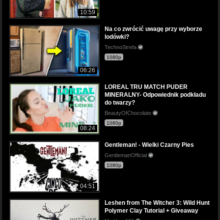
10:59
Na co zwrócić uwagę przy wyborze
lodówki?
TechnoStrefa
1080p
06:26
LOREAL TRU MATCH PUDER
MINERALNY- Odpowiednik podkładu
do twarzy?
BeautyOfChocolate
1080p
08:24
Gentleman! - Wielki Czarny Pies
GentlemanOfficial
1080p
04:51
Leshen from The Witcher 3: Wild Hunt
Polymer Clay Tutorial + Giveaway